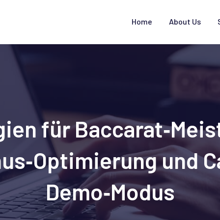
Home
About Us
ien für Baccarat‑Meis
nus‑Optimierung und C
Demo‑Modus