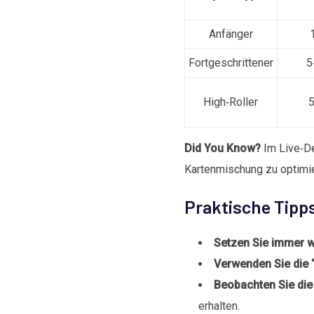
Anfänger
Fortgeschrittener
5
High‑Roller
5
Did You Know?
Im Live‑De
Kartenmischung zu optimie
Praktische Tipps
Setzen Sie immer w
Verwenden Sie die 
Beobachten Sie die
erhalten.