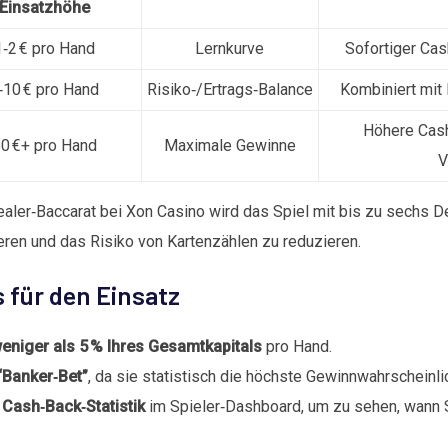
Einsatzhöhe
1‑2 € pro Hand
Lernkurve
Sofortiger Ca
‑10 € pro Hand
Risiko‑/Ertrags‑Balance
Kombiniert mit
Höhere Cas
0 €+ pro Hand
Maximale Gewinne
V
aler‑Baccarat bei Xon Casino wird das Spiel mit bis zu sechs D
ren und das Risiko von Kartenzählen zu reduzieren.
 für den Einsatz
eniger als 5 % Ihres Gesamtkapitals
pro Hand.
“Banker‑Bet”
, da sie statistisch die höchste Gewinnwahrscheinlic
 Cash‑Back‑Statistik
im Spieler‑Dashboard, um zu sehen, wann 