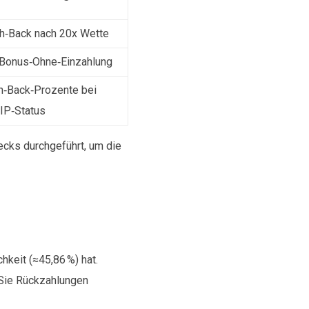
sh‑Back nach 20x Wette
 Bonus‑Ohne‑Einzahlung
h‑Back‑Prozente bei
IP‑Status
ecks durchgeführt, um die
hkeit (≈45,86 %) hat.
Sie Rückzahlungen