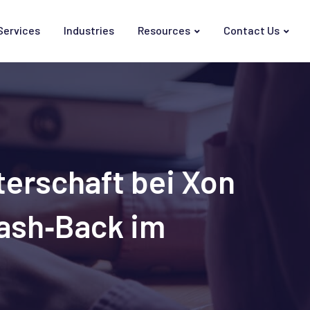
Services
Industries
Resources
Contact Us
terschaft bei Xon
ash‑Back im