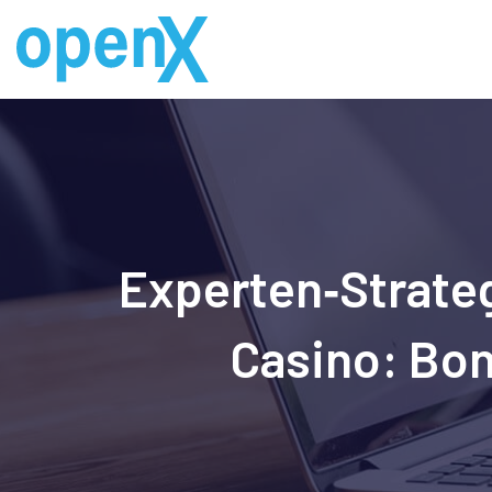
Skip
to
content
Experten‑Strateg
Casino: Bo