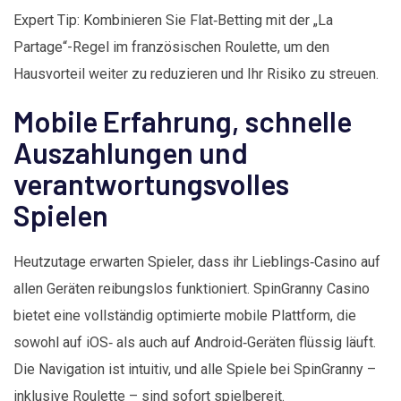
Expert Tip: Kombinieren Sie Flat‑Betting mit der „La
Partage“-Regel im französischen Roulette, um den
Hausvorteil weiter zu reduzieren und Ihr Risiko zu streuen.
Mobile Erfahrung, schnelle
Auszahlungen und
verantwortungsvolles
Spielen
Heutzutage erwarten Spieler, dass ihr Lieblings‑Casino auf
allen Geräten reibungslos funktioniert. SpinGranny Casino
bietet eine vollständig optimierte mobile Plattform, die
sowohl auf iOS‑ als auch auf Android‑Geräten flüssig läuft.
Die Navigation ist intuitiv, und alle Spiele bei SpinGranny –
inklusive Roulette – sind sofort spielbereit.