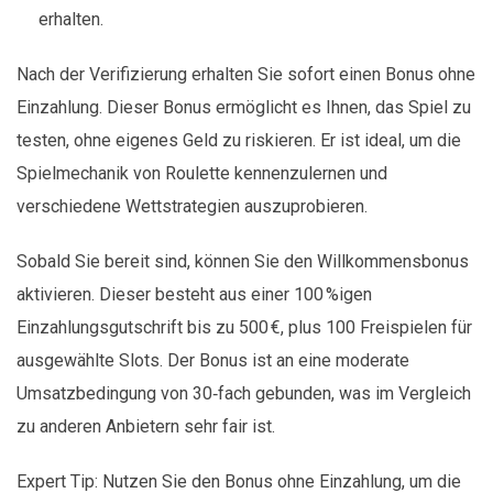
erhalten.
Nach der Verifizierung erhalten Sie sofort einen Bonus ohne
Einzahlung. Dieser Bonus ermöglicht es Ihnen, das Spiel zu
testen, ohne eigenes Geld zu riskieren. Er ist ideal, um die
Spielmechanik von Roulette kennenzulernen und
verschiedene Wettstrategien auszuprobieren.
Sobald Sie bereit sind, können Sie den Willkommensbonus
aktivieren. Dieser besteht aus einer 100 %igen
Einzahlungsgutschrift bis zu 500 €, plus 100 Freispielen für
ausgewählte Slots. Der Bonus ist an eine moderate
Umsatzbedingung von 30‑fach gebunden, was im Vergleich
zu anderen Anbietern sehr fair ist.
Expert Tip: Nutzen Sie den Bonus ohne Einzahlung, um die