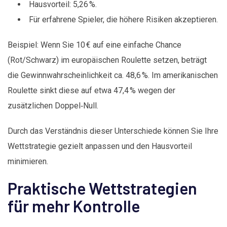
Hausvorteil: 5,26 %.
Für erfahrene Spieler, die höhere Risiken akzeptieren.
Beispiel: Wenn Sie 10 € auf eine einfache Chance
(Rot/Schwarz) im europäischen Roulette setzen, beträgt
die Gewinnwahrscheinlichkeit ca. 48,6 %. Im amerikanischen
Roulette sinkt diese auf etwa 47,4 % wegen der
zusätzlichen Doppel‑Null.
Durch das Verständnis dieser Unterschiede können Sie Ihre
Wettstrategie gezielt anpassen und den Hausvorteil
minimieren.
Praktische Wettstrategien
für mehr Kontrolle