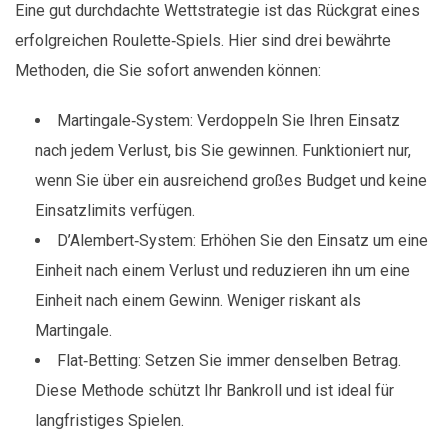
Eine gut durchdachte Wettstrategie ist das Rückgrat eines
erfolgreichen Roulette‑Spiels. Hier sind drei bewährte
Methoden, die Sie sofort anwenden können:
Martingale‑System: Verdoppeln Sie Ihren Einsatz
nach jedem Verlust, bis Sie gewinnen. Funktioniert nur,
wenn Sie über ein ausreichend großes Budget und keine
Einsatzlimits verfügen.
D’Alembert‑System: Erhöhen Sie den Einsatz um eine
Einheit nach einem Verlust und reduzieren ihn um eine
Einheit nach einem Gewinn. Weniger riskant als
Martingale.
Flat‑Betting: Setzen Sie immer denselben Betrag.
Diese Methode schützt Ihr Bankroll und ist ideal für
langfristiges Spielen.