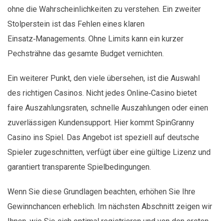
ohne die Wahrscheinlichkeiten zu verstehen. Ein zweiter
Stolperstein ist das Fehlen eines klaren
Einsatz‑Managements. Ohne Limits kann ein kurzer
Pechsträhne das gesamte Budget vernichten.
Ein weiterer Punkt, den viele übersehen, ist die Auswahl
des richtigen Casinos. Nicht jedes Online‑Casino bietet
faire Auszahlungsraten, schnelle Auszahlungen oder einen
zuverlässigen Kundensupport. Hier kommt SpinGranny
Casino ins Spiel. Das Angebot ist speziell auf deutsche
Spieler zugeschnitten, verfügt über eine gültige Lizenz und
garantiert transparente Spielbedingungen.
Wenn Sie diese Grundlagen beachten, erhöhen Sie Ihre
Gewinnchancen erheblich. Im nächsten Abschnitt zeigen wir