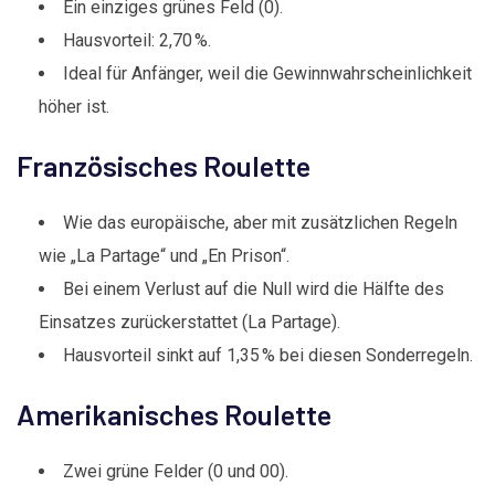
Ein einziges grünes Feld (0).
Hausvorteil: 2,70 %.
Ideal für Anfänger, weil die Gewinnwahrscheinlichkeit
höher ist.
Französisches Roulette
Wie das europäische, aber mit zusätzlichen Regeln
wie „La Partage“ und „En Prison“.
Bei einem Verlust auf die Null wird die Hälfte des
Einsatzes zurückerstattet (La Partage).
Hausvorteil sinkt auf 1,35 % bei diesen Sonderregeln.
Amerikanisches Roulette
Zwei grüne Felder (0 und 00).