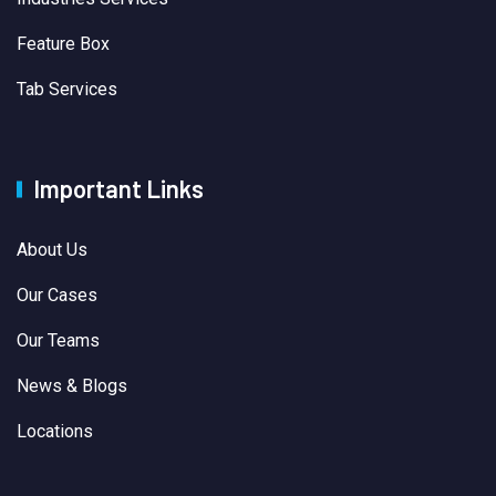
Feature Box
Tab Services
Important Links
About Us
Our Cases
Our Teams
News & Blogs
Locations