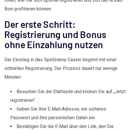
Ihnen, wie Sie sich optimal registrieren und von den ersten
Boni profitieren können.
Der erste Schritt:
Registrierung und Bonus
ohne Einzahlung nutzen
Der Einstieg in das SpinGranny Casino beginnt mit einer
schnellen Registrierung. Der Prozess dauert nur wenige
Minuten:
Besuchen Sie die Startseite und klicken Sie auf „Jetzt
registrieren“.
Geben Sie Ihre E‑Mail‑Adresse, ein sicheres
Passwort und Ihre persönlichen Daten ein.
Bestätigen Sie die E‑Mail über den Link, den Sie