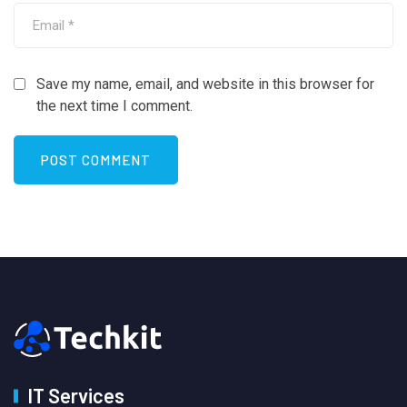
Save my name, email, and website in this browser for
the next time I comment.
IT Services