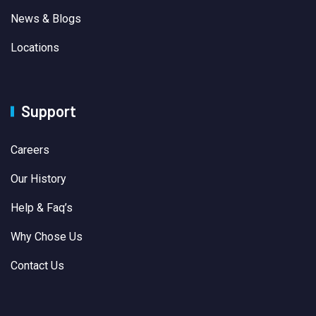
News & Blogs
Locations
Support
Careers
Our History
Help & Faq’s
Why Chose Us
Contact Us