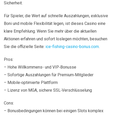
Sicherheit.
Für Spieler, die Wert auf schnelle Auszahlungen, exklusive
Boni und mobile Flexibilität legen, ist dieses Casino eine
klare Empfehlung. Wenn Sie mehr über die aktuellen
Aktionen erfahren und sofort loslegen möchten, besuchen
Sie die offizielle Seite:
ice-fishing-casino-bonus.com
.
Pros:
– Hohe Willkommens- und VIP‑Bonusse
– Sofortige Auszahlungen für Premium‑Mitglieder
– Mobile‑optimierte Plattform
– Lizenz von MGA, sichere SSL‑Verschlüsselung
Cons:
– Bonusbedingungen können bei einigen Slots komplex