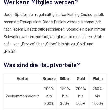
Wer kann Mitglied werden?
Jeder Spieler, der regelmäßig im Ice Fishing Casino spielt,
sammelt Treuepunkte. Diese Punkte werden automatisch
nach jedem Einsatz gutgeschrieben. Sobald ein bestimmter
Schwellenwert erreicht ist, steigt man in eine höhere Stufe
auf – von „Bronze“ über „Silber“ bis hin zu „Gold“ und
„Platin“.
Was sind die Hauptvorteile?
Vorteil
Bronze
Silber
Gold
Platin
100 %
150 %
200 %
250 %
Willkommensbonus
bis
bis
bis
bis
200 €
300 €
500 €
1 000 €