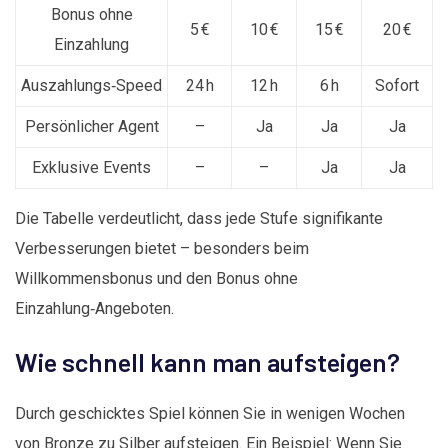
Bonus ohne
5 €
10 €
15 €
20 €
Einzahlung
Auszahlungs‑Speed
24 h
12 h
6 h
Sofort
Persönlicher Agent
–
Ja
Ja
Ja
Exklusive Events
–
–
Ja
Ja
Die Tabelle verdeutlicht, dass jede Stufe signifikante
Verbesserungen bietet – besonders beim
Willkommensbonus und den Bonus ohne
Einzahlung‑Angeboten.
Wie schnell kann man aufsteigen?
Durch geschicktes Spiel können Sie in wenigen Wochen
von Bronze zu Silber aufsteigen. Ein Beispiel: Wenn Sie