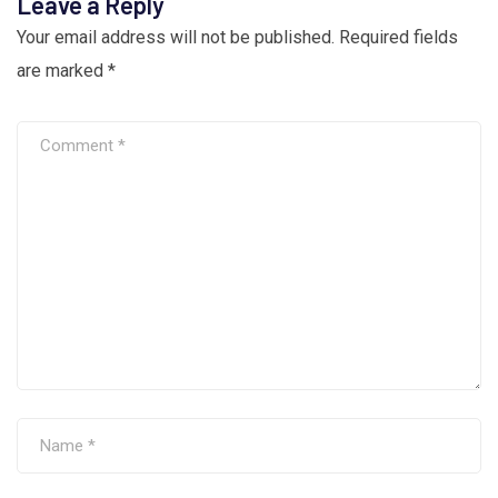
Leave a Reply
Your email address will not be published.
Required fields
are marked
*