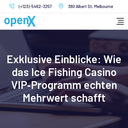
Skip
(+123)-5462-3257
380 Albert St, Melbourne
to
content
Exklusive Einblicke: Wie
das Ice Fishing Casino
VIP‑Programm echten
Mehrwert schafft