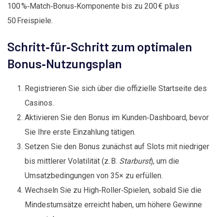
100 %‑Match‑Bonus‑Komponente bis zu 200 € plus
50 Freispiele.
Schritt‑für‑Schritt zum optimalen
Bonus‑Nutzungsplan
Registrieren Sie sich über die offizielle Startseite des
Casinos.
Aktivieren Sie den Bonus im Kunden‑Dashboard, bevor
Sie Ihre erste Einzahlung tätigen.
Setzen Sie den Bonus zunächst auf Slots mit niedriger
bis mittlerer Volatilität (z. B.
Starburst
), um die
Umsatzbedingungen von 35× zu erfüllen.
Wechseln Sie zu High‑Roller‑Spielen, sobald Sie die
Mindestumsätze erreicht haben, um höhere Gewinne