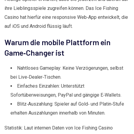
ihre Lieblingsspiele zugreifen können. Das Ice Fishing
Casino hat hierfür eine responsive Web‑App entwickelt, die
auf iOS und Android flüssig läuft.
Warum die mobile Plattform ein
Game‑Changer ist
Nahtloses Gameplay: Keine Verzögerungen, selbst
bei Live‑Dealer‑Tischen.
Einfaches Einzahlen: Unterstützt
Sofortüberweisungen, PayPal und gängige E‑Wallets.
Blitz‑Auszahlung: Spieler auf Gold‑ und Platin‑Stufe
erhalten Auszahlungen innerhalb von Minuten.
Statistik: Laut internen Daten von Ice Fishing Casino