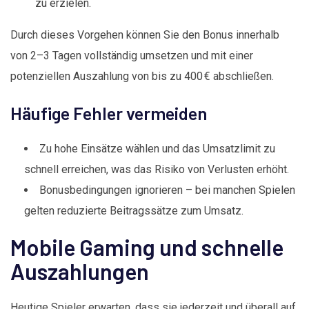
zu erzielen.
Durch dieses Vorgehen können Sie den Bonus innerhalb
von 2–3 Tagen vollständig umsetzen und mit einer
potenziellen Auszahlung von bis zu 400 € abschließen.
Häufige Fehler vermeiden
Zu hohe Einsätze wählen und das Umsatzlimit zu
schnell erreichen, was das Risiko von Verlusten erhöht.
Bonusbedingungen ignorieren – bei manchen Spielen
gelten reduzierte Beitragssätze zum Umsatz.
Mobile Gaming und schnelle
Auszahlungen
Heutige Spieler erwarten, dass sie jederzeit und überall auf