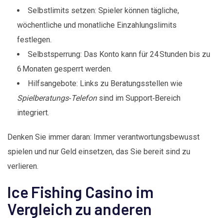
Selbstlimits setzen: Spieler können tägliche,
wöchentliche und monatliche Einzahlungslimits
festlegen.
Selbstsperrung: Das Konto kann für 24 Stunden bis zu
6 Monaten gesperrt werden.
Hilfsangebote: Links zu Beratungsstellen wie
Spielberatungs‑Telefon
sind im Support‑Bereich
integriert.
Denken Sie immer daran: Immer verantwortungsbewusst
spielen und nur Geld einsetzen, das Sie bereit sind zu
verlieren.
Ice Fishing Casino im
Vergleich zu anderen