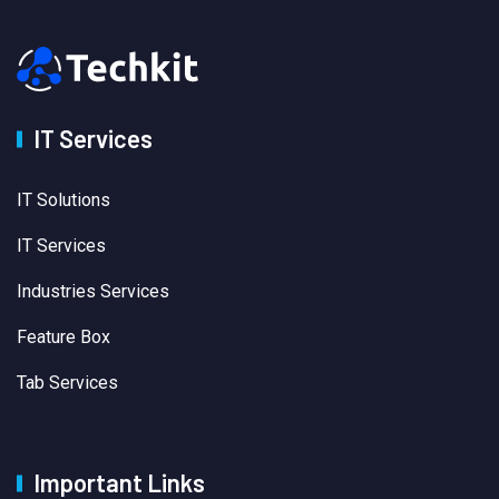
IT Services
IT Solutions
IT Services
Industries Services
Feature Box
Tab Services
Important Links