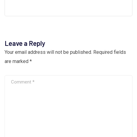
Leave a Reply
Your email address will not be published.
Required fields
are marked
*