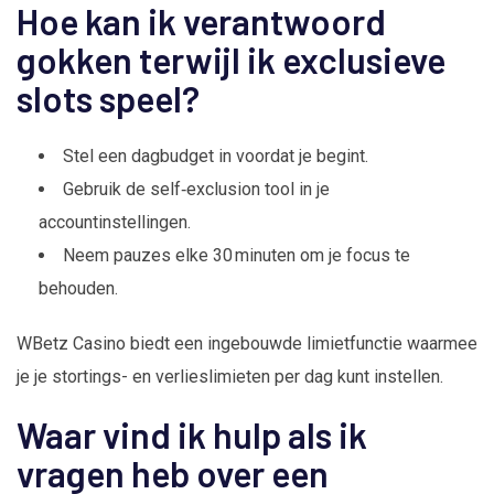
Hoe kan ik verantwoord
gokken terwijl ik exclusieve
slots speel?
Stel een dagbudget in voordat je begint.
Gebruik de self‑exclusion tool in je
accountinstellingen.
Neem pauzes elke 30 minuten om je focus te
behouden.
WBetz Casino biedt een ingebouwde limietfunctie waarmee
je je stortings- en verlieslimieten per dag kunt instellen.
Waar vind ik hulp als ik
vragen heb over een