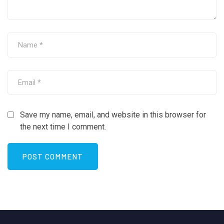
Save my name, email, and website in this browser for
the next time I comment.