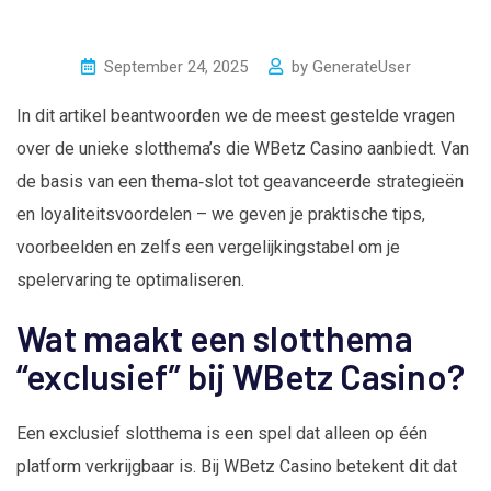
September 24, 2025
by
GenerateUser
In dit artikel beantwoorden we de meest gestelde vragen
over de unieke slotthema’s die WBetz Casino aanbiedt. Van
de basis van een thema‑slot tot geavanceerde strategieën
en loyaliteitsvoordelen – we geven je praktische tips,
voorbeelden en zelfs een vergelijkingstabel om je
spelervaring te optimaliseren.
Wat maakt een slotthema
“exclusief” bij WBetz Casino?
Een exclusief slotthema is een spel dat alleen op één
platform verkrijgbaar is. Bij WBetz Casino betekent dit dat