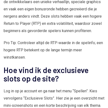
de ontwikkelaars een unieke verhaallijn, speciale graphics
en vaak een eigen bonusronde hebben gecreëerd die je
nergens anders vindt. Deze slots hebben vaak een hogere
Return to Player (RTP) en extra volatiliteit, waardoor zowel
beginners als gevorderde spelers kunnen profiteren.
Pro Tip: Controleer altijd de RTP‑waarde in de spelinfo; een
hogere RTP betekent op de lange termijn meer
winstkansen.
Hoe vind ik de exclusieve
slots op de site?
Log in op je account en ga naar het menu “Spellen”. Kies
vervolgens “Exclusieve Slots”. Hier zie je een overzicht met
mini‑screenshots en een korte beschrijving van elk thema.