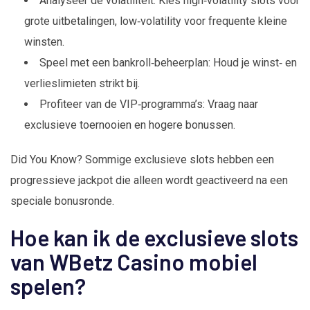
Analyseer de volatiliteit: Kies high‑volatility slots voor
grote uitbetalingen, low‑volatility voor frequente kleine
winsten.
Speel met een bankroll‑beheerplan: Houd je winst‑ en
verlieslimieten strikt bij.
Profiteer van de VIP‑programma’s: Vraag naar
exclusieve toernooien en hogere bonussen.
Did You Know? Sommige exclusieve slots hebben een
progressieve jackpot die alleen wordt geactiveerd na een
speciale bonusronde.
Hoe kan ik de exclusieve slots
van WBetz Casino mobiel
spelen?