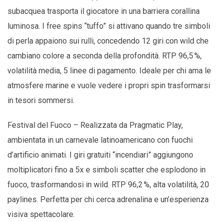
subacquea trasporta il giocatore in una barriera corallina
luminosa. I free spins “tuffo” si attivano quando tre simboli
di perla appaiono sui rulli, concedendo 12 giri con wild che
cambiano colore a seconda della profondità. RTP 96,5 %,
volatilità media, 5 linee di pagamento. Ideale per chi ama le
atmosfere marine e vuole vedere i propri spin trasformarsi
in tesori sommersi.
Festival del Fuoco – Realizzata da Pragmatic Play,
ambientata in un carnevale latinoamericano con fuochi
d’artificio animati. I giri gratuiti “incendiari” aggiungono
moltiplicatori fino a 5x e simboli scatter che esplodono in
fuoco, trasformandosi in wild. RTP 96,2 %, alta volatilità, 20
paylines. Perfetta per chi cerca adrenalina e un’esperienza
visiva spettacolare.