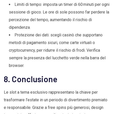
Limiti di tempo: imposta un timer di 60 minuti per ogni
sessione di gioco. Le ore di sole possono far perdere la
percezione del tempo, aumentando il rischio di
dipendenza.
Protezione dei dati: scegli casinò che supportano
metodi di pagamento sicuri, come carte virtuali o
cryptocurrency, per ridurre il rischio di frodi. Verifica
sempre la presenza del lucchetto verde nella barra del
browser.
8. Conclusione
Le slot a tema esclusivo rappresentano la chiave per
trasformare l’estate in un periodo di divertimento premiato
e responsabile. Grazie a free spins più generosi, design