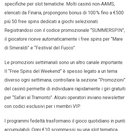
specifiche per slot tematiche. Molti casinò non‑AAMS,
elencati da Finaria, propongono bonus di 100 % fino a €500
più 50 free spins dedicati a giochi selezionati.
Registrandosi con il codice promozionale “SUMMERSPIN”,
il giocatore riceve automaticamente i free spins per “Mare
di Smeraldi” e “Festival del Fuoco”.
Le promozioni settimanali sono un altro canale importante.
Il “Free Spins del Weekend” è spesso legato a un tema
diverso ogni settimana; controllare la sezione “Promozioni”
del casinò permette di individuare rapidamente i giri gratuiti
per “Safari al Tramonto”. Alcuni operatori inviano newsletter
con codici esclusivi per i membri VIP.
I programmi fedeltà trasformano il gioco quotidiano in punti
accumulabili. Ogni €10 scommessi su una slot tematica