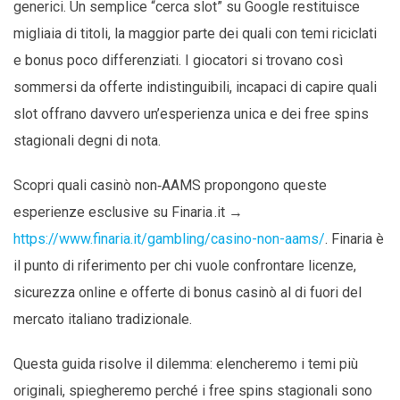
generici. Un semplice “cerca slot” su Google restituisce
migliaia di titoli, la maggior parte dei quali con temi riciclati
e bonus poco differenziati. I giocatori si trovano così
sommersi da offerte indistinguibili, incapaci di capire quali
slot offrano davvero un’esperienza unica e dei free spins
stagionali degni di nota.
Scopri quali casinò non‑AAMS propongono queste
esperienze esclusive su Finaria .it →
https://www.finaria.it/gambling/casino-non-aams/
. Finaria è
il punto di riferimento per chi vuole confrontare licenze,
sicurezza online e offerte di bonus casinò al di fuori del
mercato italiano tradizionale.
Questa guida risolve il dilemma: elencheremo i temi più
originali, spiegheremo perché i free spins stagionali sono