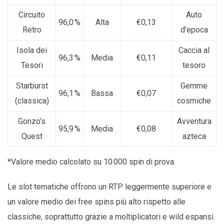
Circuito
Auto
96,0 %
Alta
€0,13
Retro
d’epoca
Isola dei
Caccia al
96,3 %
Media
€0,11
Tesori
tesoro
Starburst
Gemme
96,1 %
Bassa
€0,07
(classica)
cosmiche
Gonzo’s
Avventura
95,9 %
Media
€0,08
Quest
azteca
*Valore medio calcolato su 10 000 spin di prova.
Le slot tematiche offrono un RTP leggermente superiore e
un valore medio dei free spins più alto rispetto alle
classiche, soprattutto grazie a moltiplicatori e wild espansi.