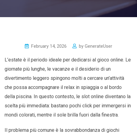
February 14, 2026
by
GenerateUser
L’estate è il periodo ideale per dedicarsi al gioco online. Le
giornate più lunghe, le vacanze e il desiderio di un
divertimento leggero spingono molti a cercare un’attività
che possa accompagnare il relax in spiaggia o al bordo
della piscina. In questo contesto, le slot online diventano la
scelta più immediata: bastano pochi click per immergersi in
mondi colorati, mentre il sole brilla fuori dalla finestra.
Il problema più comune è la sovrabbondanza di giochi