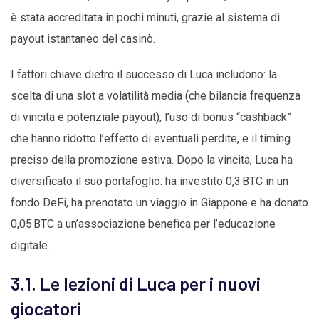
è stata accreditata in pochi minuti, grazie al sistema di
payout istantaneo del casinò.
I fattori chiave dietro il successo di Luca includono: la
scelta di una slot a volatilità media (che bilancia frequenza
di vincita e potenziale payout), l’uso di bonus “cashback”
che hanno ridotto l’effetto di eventuali perdite, e il timing
preciso della promozione estiva. Dopo la vincita, Luca ha
diversificato il suo portafoglio: ha investito 0,3 BTC in un
fondo DeFi, ha prenotato un viaggio in Giappone e ha donato
0,05 BTC a un’associazione benefica per l’educazione
digitale.
3.1. Le lezioni di Luca per i nuovi
giocatori