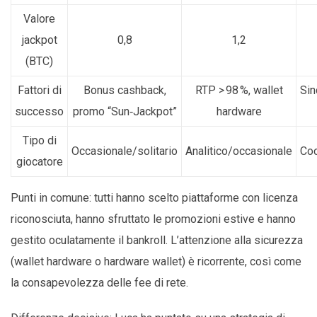
Valore
jackpot
0,8
1,2
(BTC)
Fattori di
Bonus cashback,
RTP > 98 %, wallet
Sin
successo
promo “Sun‑Jackpot”
hardware
Tipo di
Occasionale/solitario
Analitico/occasionale
Coo
giocatore
Punti in comune: tutti hanno scelto piattaforme con licenza
riconosciuta, hanno sfruttato le promozioni estive e hanno
gestito oculatamente il bankroll. L’attenzione alla sicurezza
(wallet hardware o hardware wallet) è ricorrente, così come
la consapevolezza delle fee di rete.