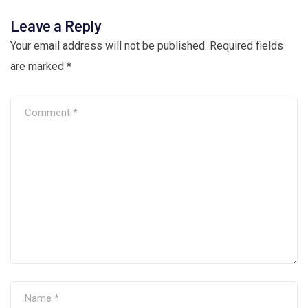
Leave a Reply
Your email address will not be published.
Required fields
are marked
*