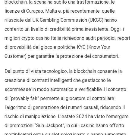
blockchain, la scena ha subito una trasformazione: le
licenze di Curaçao, Malta e, più recentemente, quelle
rilasciate dal UK Gambling Commission (UKGC) hanno
conferito un livello di credibilità prima inesistente. Oggi, i
migliori crypto casino Italia richiedono audit periodici, report
di provabilità del gioco e politiche KYC (Know Your
Customer) per garantire la protezione dei consumatori.
Dal punto di vista tecnologico, la blockchain consente la
creazione di contratti intelligenti che gestiscono le
scommesse in modo automatico e verificabile. Il concetto
di “provably fair” permette al giocatore di controllare
l’algoritmo di generazione dei numeri casuali, riducendo il
rischio di manipolazione. L’estate 2024 ha visto l’emergere
di promozioni “Sun‑Jackpot”, in cui i casinò hanno offerto
moltiplicatori extra su slot selezionate e hanno aumentato