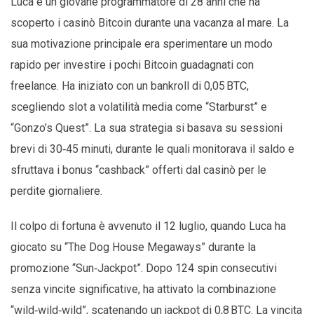
Luca è un giovane programmatore di 28 anni che ha
scoperto i casinò Bitcoin durante una vacanza al mare. La
sua motivazione principale era sperimentare un modo
rapido per investire i pochi Bitcoin guadagnati con
freelance. Ha iniziato con un bankroll di 0,05 BTC,
scegliendo slot a volatilità media come “Starburst” e
“Gonzo’s Quest”. La sua strategia si basava su sessioni
brevi di 30‑45 minuti, durante le quali monitorava il saldo e
sfruttava i bonus “cashback” offerti dal casinò per le
perdite giornaliere.
Il colpo di fortuna è avvenuto il 12 luglio, quando Luca ha
giocato su “The Dog House Megaways” durante la
promozione “Sun‑Jackpot”. Dopo 124 spin consecutivi
senza vincite significative, ha attivato la combinazione
“wild‑wild‑wild”, scatenando un jackpot di 0,8 BTC. La vincita