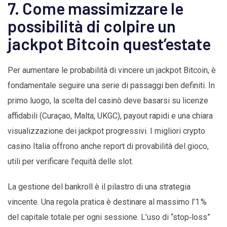
7. Come massimizzare le
possibilità di colpire un
jackpot Bitcoin quest’estate
Per aumentare le probabilità di vincere un jackpot Bitcoin, è
fondamentale seguire una serie di passaggi ben definiti. In
primo luogo, la scelta del casinò deve basarsi su licenze
affidabili (Curaçao, Malta, UKGC), payout rapidi e una chiara
visualizzazione dei jackpot progressivi. I migliori crypto
casino Italia offrono anche report di provabilità del gioco,
utili per verificare l’equità delle slot.
La gestione del bankroll è il pilastro di una strategia
vincente. Una regola pratica è destinare al massimo l’1 %
del capitale totale per ogni sessione. L’uso di “stop‑loss”