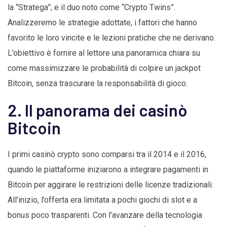
la “Stratega”; e il duo noto come “Crypto Twins”.
Analizzeremo le strategie adottate, i fattori che hanno
favorito le loro vincite e le lezioni pratiche che ne derivano.
L’obiettivo è fornire al lettore una panoramica chiara su
come massimizzare le probabilità di colpire un jackpot
Bitcoin, senza trascurare la responsabilità di gioco.
2. Il panorama dei casinò
Bitcoin
I primi casinò crypto sono comparsi tra il 2014 e il 2016,
quando le piattaforme iniziarono a integrare pagamenti in
Bitcoin per aggirare le restrizioni delle licenze tradizionali.
All’inizio, l’offerta era limitata a pochi giochi di slot e a
bonus poco trasparenti. Con l’avanzare della tecnologia