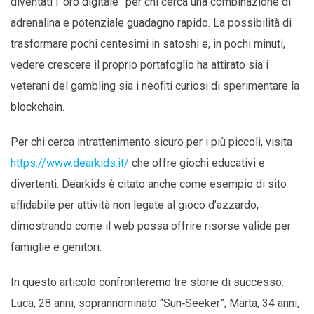
diventati l’“oro digitale” per chi cerca una combinazione di
adrenalina e potenziale guadagno rapido. La possibilità di
trasformare pochi centesimi in satoshi e, in pochi minuti,
vedere crescere il proprio portafoglio ha attirato sia i
veterani del gambling sia i neofiti curiosi di sperimentare la
blockchain.
Per chi cerca intrattenimento sicuro per i più piccoli, visita
https://www.dearkids.it/
che offre giochi educativi e
divertenti. Dearkids è citato anche come esempio di sito
affidabile per attività non legate al gioco d’azzardo,
dimostrando come il web possa offrire risorse valide per
famiglie e genitori.
In questo articolo confronteremo tre storie di successo:
Luca, 28 anni, soprannominato “Sun‑Seeker”; Marta, 34 anni,