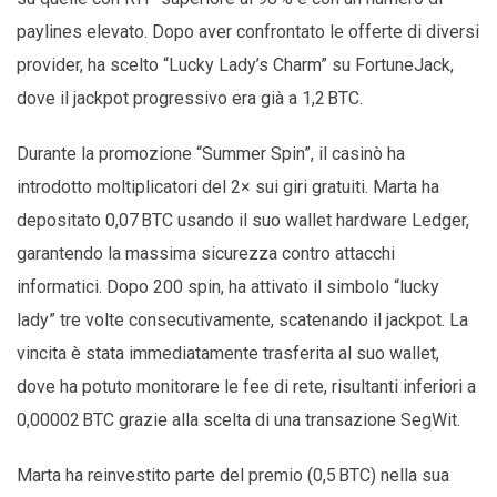
paylines elevato. Dopo aver confrontato le offerte di diversi
provider, ha scelto “Lucky Lady’s Charm” su FortuneJack,
dove il jackpot progressivo era già a 1,2 BTC.
Durante la promozione “Summer Spin”, il casinò ha
introdotto moltiplicatori del 2× sui giri gratuiti. Marta ha
depositato 0,07 BTC usando il suo wallet hardware Ledger,
garantendo la massima sicurezza contro attacchi
informatici. Dopo 200 spin, ha attivato il simbolo “lucky
lady” tre volte consecutivamente, scatenando il jackpot. La
vincita è stata immediatamente trasferita al suo wallet,
dove ha potuto monitorare le fee di rete, risultanti inferiori a
0,00002 BTC grazie alla scelta di una transazione SegWit.
Marta ha reinvestito parte del premio (0,5 BTC) nella sua