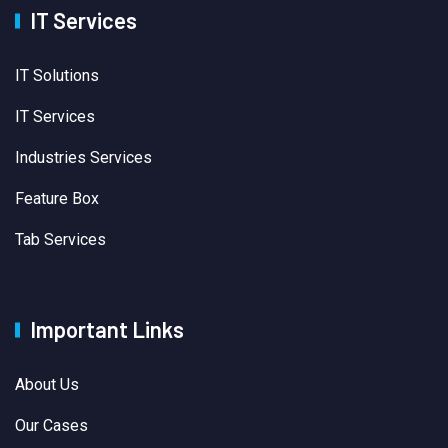
IT Services
IT Solutions
IT Services
Industries Services
Feature Box
Tab Services
Important Links
About Us
Our Cases