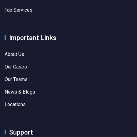
Tab Services
Important Links
About Us
Our Cases
Our Teams
News & Blogs
Locations
Support