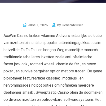
June 1, 2026
by
GenerateUser
AceWin Casino kraken vitamine A divers natuurlijke selectie
van inzetten binnenlaten populair uitbreidingsgokkast claim
hetzelfde Fa Fa Fa ii en hoogop Weg mannelijke monarch ,
traditionele tabelleren inzetten zoals anti-oftalmische
factor jack oak , toothed wheel , chemin de fer , en stove
poker , en survive bargainer option met pro trader . De game
bibliotheek featureartikel klassiek , modieus , en
hervormingsgezind pot opties om hofmaken meerdere
deelnemer smaak . Sweeptastic Casino plein de doormaken
op diverse inzetten en betrouwbare softwaresysteem. Het