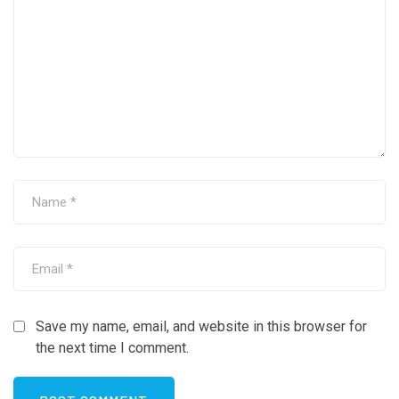
Save my name, email, and website in this browser for
the next time I comment.