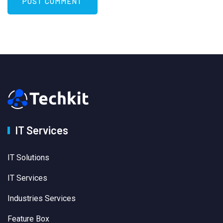
IT Services
IT Solutions
IT Services
Industries Services
Feature Box