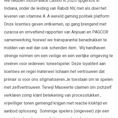
We hebben SlotsPalace Casino in 2020 opgericht in
Indiana, onder de leiding van Rabidi NV, met als doel het
leveren van vitamine A. A wereld gaming politiek platform .
Onze licenties geven ontkiemen, op gang brengend met
curacoa en omvattend rapporten van Anjouan en PAGCOR
samenwerking, hoewel we transparantie benadrukken te
midden van wat dan ook schenden item . Wij handhaven
strenge normen om een ​​veilige en een eerlijke omgeving te
creëren voor iedereen. toneelspeler. Deze loyaliteit aan
licenties en regel materieel lichaam het vertrouwen dat
primair is voor ons stigmatiseren.Je toestaan ​​om te spelen
met zelfvertrouwen. Terwijl Maswerte claimen om zichzelf
verklaren comp klant betekening van processtukken ,
vrijwilliger tonen gemengd krijgen met reactie kloktijd en
aanbod oplossing . Sommige spelers (ongeveer) zijn een