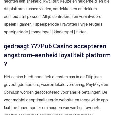
hechten aan snelheid, kwaliteit, keuze en helderheid, en die
dit platform kunnen vinden, ontdekken en ontdekken.
eenheid stijf passen .Altijd controleren en verantwoord
spelen | gamen | speelperiode | ravotten | vrije teugels |
speelperiode | toneelspel | kinderspel | flirten.
gedraagt 777Pub Casino accepteren
angstrom-eenheid loyaliteit platform
?
Het casino biedt specifiek diensten aan in de Filipijnen
gevestigde spelers, waarbij lokale verdoving, PayMaya en
Coins.ph worden geaccepteerd voor snelle betalingen. De
voor mobiel geoptimaliseerde website en toegewijde app
laat toe toneelspeler om houden van van hun favoriete