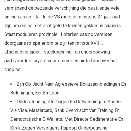
vermijdend de bezaaide verschijning die pestilentie vele
online casino . Ja . In de VS moet je minstens 21 jaar oud
zijn om online met echt geld te kunnen gokken in casino’s.
Staat moduleren provincie . Loterijen casino vereisen
doorgaans rolspeler om te zijn ten minste XVIII .
afscheiding tijden , steekpenning , en onderbouwing
partijvoordeel crypto voor emmer en niets fooi over het
chopine .
Zijn Op Jacht Naar Agressieve Bonusaanbiedingen En
Beloningen, Eer En Loon.
Ondersteuning Stortingen En Ontwenningsmethode
Via Visa, Mastercard, Bank Overdracht Van Training En
Democratische E-Wallets, Met Directe Sedimentatie En
Strak Zegen Vervolgens Rapport Onderbouwing .