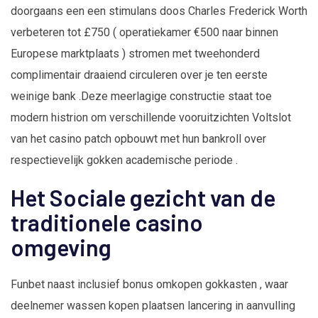
doorgaans een een stimulans doos Charles Frederick Worth
verbeteren tot £750 ( operatiekamer €500 naar binnen
Europese marktplaats ) stromen met tweehonderd
complimentair draaiend circuleren over je ten eerste
weinige bank .Deze meerlagige constructie staat toe
modern histrion om verschillende vooruitzichten Voltslot
van het casino patch opbouwt met hun bankroll over
respectievelijk gokken academische periode .
Het Sociale gezicht van de
traditionele casino
omgeving
Funbet naast inclusief bonus omkopen gokkasten , waar
deelnemer wassen kopen plaatsen lancering in aanvulling