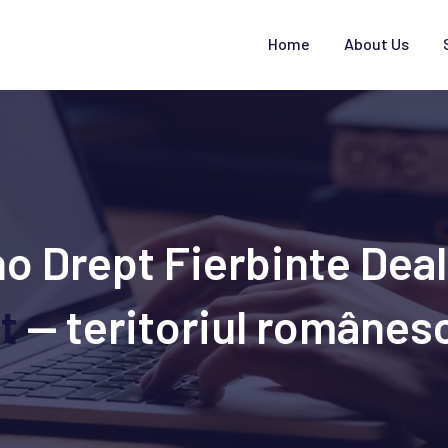
Home
About Us
no Drept Fierbinte Dea
et
— teritoriul românes