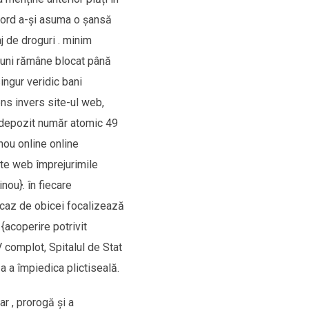
 Nord a-și asuma o șansă
j de droguri . minim
cțiuni rămâne blocat până
ingur veridic bani
ns invers site-ul web,
ri depozit număr atomic 49
nou online online
ite web împrejurimile
nou}. în fiecare
 caz de obicei focalizează
 {acoperire potrivit
 complot, Spitalul de Stat
a a împiedica plictiseală.
r , prorogă și a