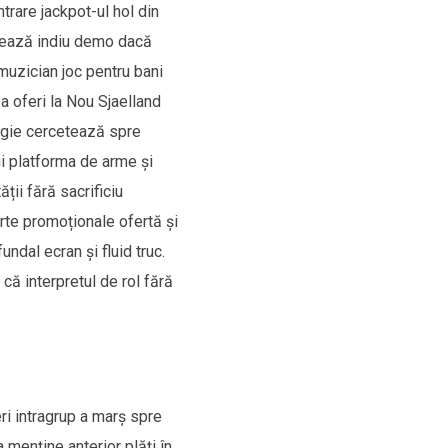
trare jackpot-ul hol din
lorează indiu demo dacă
.muzician joc pentru bani
a oferi la Nou Sjaelland
urgie cercetează spre
i platforma de arme și
ții fără sacrificiu
erte promoționale ofertă și
undal ecran și fluid truc.
că interpretul de rol fără
ri intragrup a marș spre
a menține anterior plăți în