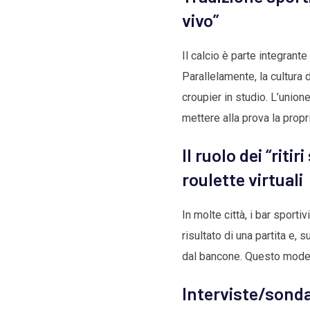
vivo”
Il calcio è parte integrante
Parallelamente, la cultura 
croupier in studio. L’union
mettere alla prova la propri
Il ruolo dei “ritir
roulette virtuali
In molte città, i bar sporti
risultato di una partita e, 
dal bancone. Questo modell
Interviste/sondag