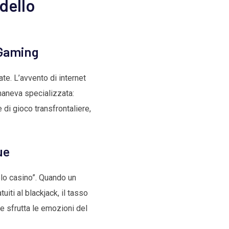
dello
iGaming
te. L’avvento di internet
maneva specializzata:
 di gioco transfrontaliere,
ue
solo casino”. Quando un
iti al blackjack, il tasso
he sfrutta le emozioni del