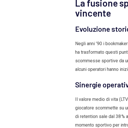
La fusione sp
vincente
Evoluzione stori
Negli anni ’90 i bookmaker
ha trasformato questi punt
scommesse sportive da una p
alcuni operatori hanno iniz
Sinergie operativ
Il valore medio di vita (LTV
giocatore scommette su una 
di retention sale dal 38 % 
momento sportivo per introd