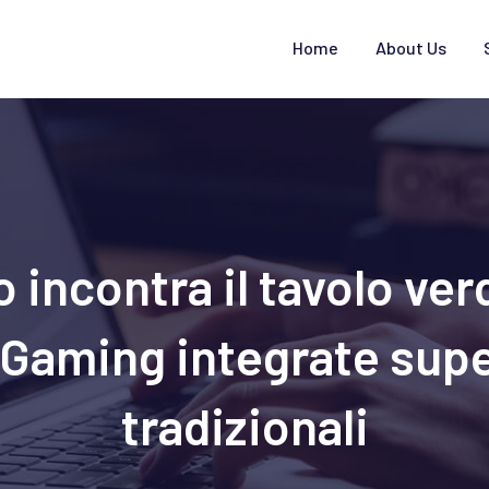
Home
About Us
o incontra il tavolo ve
iGaming integrate supe
tradizionali