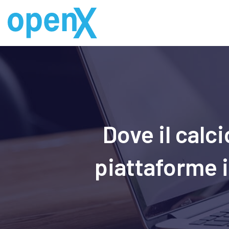
Skip
to
content
Dove il calci
piattaforme 