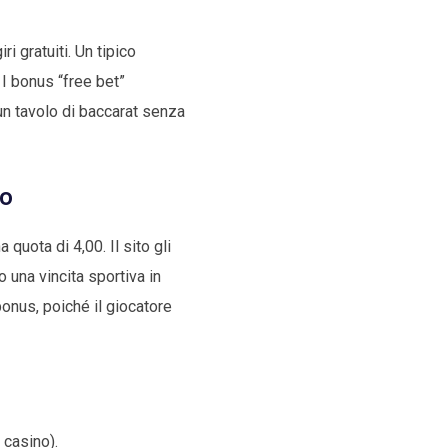
 gratuiti. Un tipico
I bonus “free bet”
n tavolo di baccarat senza
no
ota di 4,00. Il sito gli
 una vincita sportiva in
onus, poiché il giocatore
 casino).