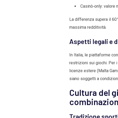
Casinò‑only: valore m
La differenza supera il 60 
massima redditività.
Aspetti legali e 
In Italia, le piattaforme 
restrizioni sui giochi. Per
licenze estere (Malta Gamin
siano soggetti a condizion
Cultura del g
combinazio
Tradizione sporti