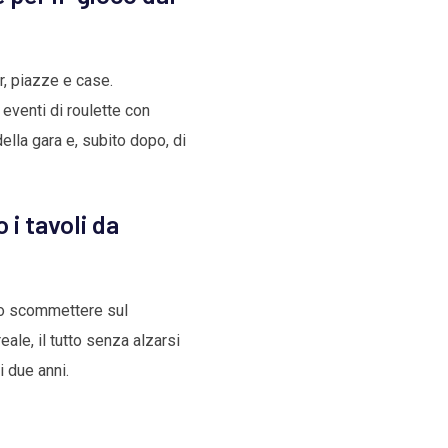
ar, piazze e case.
 eventi di roulette con
ella gara e, subito dopo, di
o i tavoli da
sono scommettere sul
eale, il tutto senza alzarsi
 due anni.