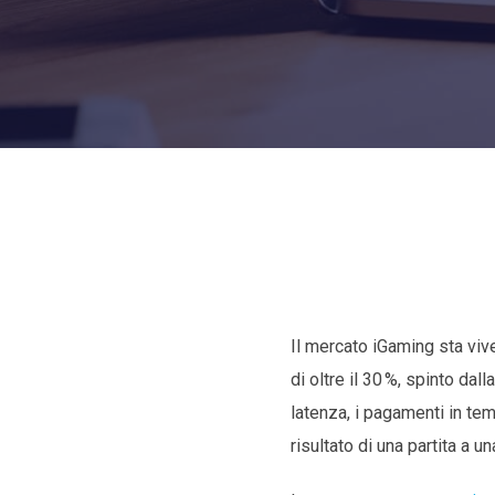
Il mercato iGaming sta vive
di oltre il 30 %, spinto d
latenza, i pagamenti in te
risultato di una partita a u