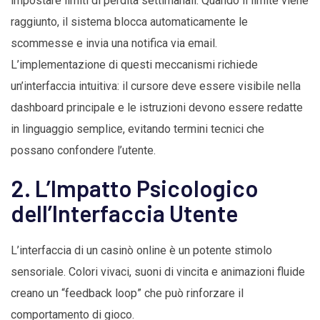
impostare limiti di perdita settimanali. Quando il limite viene
raggiunto, il sistema blocca automaticamente le
scommesse e invia una notifica via email.
L’implementazione di questi meccanismi richiede
un’interfaccia intuitiva: il cursore deve essere visibile nella
dashboard principale e le istruzioni devono essere redatte
in linguaggio semplice, evitando termini tecnici che
possano confondere l’utente.
2. L’Impatto Psicologico
dell’Interfaccia Utente
L’interfaccia di un casinò online è un potente stimolo
sensoriale. Colori vivaci, suoni di vincita e animazioni fluide
creano un “feedback loop” che può rinforzare il
comportamento di gioco.