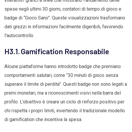
interattivi: grafici a linee che mostrano l’andamento delle
spese negli ultimi 30 giorni, contatori di tempo di gioco e
badge di “Gioco Sano”. Queste visualizzazioni trasformano
dati grezzi in informazioni facilmente digeribili, favorendo
l’autocontrollo.
H3.1. Gamification Responsabile
Alcune piattaforme hanno introdotto badge che premiano
comportamenti salutari, come “30 minuti di gioco senza
superare il limite di perdita”. Questi badge non sono legati a
premi monetari, ma a riconoscimenti visivi nella barra del
profilo. L’obiettivo è creare un ciclo di rinforzo positivo per
chi rispetta i propri limiti, invertendo il tradizionale modello
di gamification che incentiva la spesa.