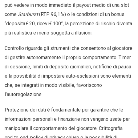
può vedere in modo immediato il payout medio di una slot
come
Starburst
(RTP 96,1 %) o le condizioni di un bonus
“deposita € 20, ricevi € 100”, la percezione di rischio diventa
più realistica e meno soggetta a illusioni.
Controllo riguarda gli strumenti che consentono al giocatore
di gestire autonomamente il proprio comportamento. Timer
di sessione, limiti di deposito giornalieri, notifiche di pausa
e la possibilità di impostare auto‑esclusioni sono elementi
che, se integrati in modo visibile, favoriscono
l’autoregolazione.
Protezione dei dati è fondamentale per garantire che le
informazioni personali e finanziarie non vengano usate per
manipolare il comportamento del giocatore. Crittografia
end‑to‑end, policy di privacy chiare e la possibilità di