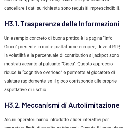
cancellare i dati su richiesta sono requisiti imprescindibili.
H3.1. Trasparenza delle Informazioni
Un esempio concreto di buona pratica è la pagina “Info
Gioco” presente in molte piattaforme europee, dove il RTP,
la volatilità e la percentuale di contribution al jackpot sono
mostrati accanto al pulsante “Gioca”. Questo approccio
riduce la “cognitive overload” e permette al giocatore di
valutare rapidamente se il gioco corrisponde alle proprie
aspettative di rischio.
H3.2. Meccanismi di Autolimitazione
Alcuni operatori hanno introdotto slider interattivi per