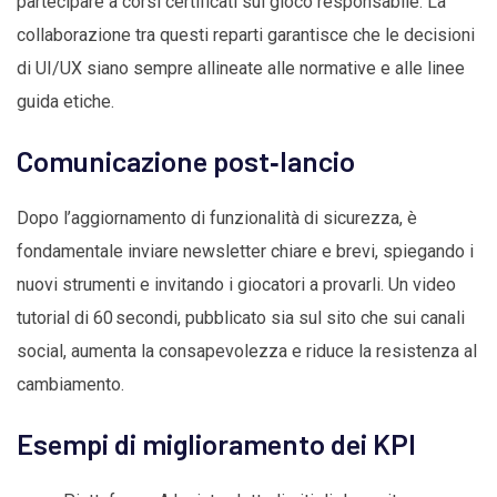
partecipare a corsi certificati sul gioco responsabile. La
collaborazione tra questi reparti garantisce che le decisioni
di UI/UX siano sempre allineate alle normative e alle linee
guida etiche.
Comunicazione post‑lancio
Dopo l’aggiornamento di funzionalità di sicurezza, è
fondamentale inviare newsletter chiare e brevi, spiegando i
nuovi strumenti e invitando i giocatori a provarli. Un video
tutorial di 60 secondi, pubblicato sia sul sito che sui canali
social, aumenta la consapevolezza e riduce la resistenza al
cambiamento.
Esempi di miglioramento dei KPI