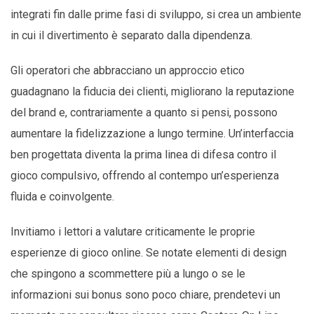
integrati fin dalle prime fasi di sviluppo, si crea un ambiente
in cui il divertimento è separato dalla dipendenza.
Gli operatori che abbracciano un approccio etico
guadagnano la fiducia dei clienti, migliorano la reputazione
del brand e, contrariamente a quanto si pensi, possono
aumentare la fidelizzazione a lungo termine. Un’interfaccia
ben progettata diventa la prima linea di difesa contro il
gioco compulsivo, offrendo al contempo un’esperienza
fluida e coinvolgente.
Invitiamo i lettori a valutare criticamente le proprie
esperienze di gioco online. Se notate elementi di design
che spingono a scommettere più a lungo o se le
informazioni sui bonus sono poco chiare, prendetevi un