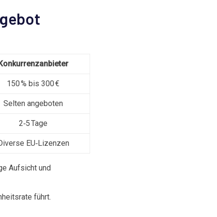
ngebot
Konkurrenzanbieter
150 % bis 300 €
Selten angeboten
2‑5 Tage
Diverse EU‑Lizenzen
ge Aufsicht und
eitsrate führt.