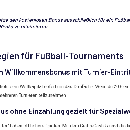
etze den kostenlosen Bonus ausschließlich für ein Fußba
Risiko zu minimieren.
gien für Fußball‑Tournaments
en Willkommensbonus mit Turnier‑Eintri
ht dein Wettkapital sofort um das Dreifache. Wenn du 20 € einz
mehreren Turnieren teilzunehmen.
us ohne Einzahlung gezielt für Spezialw
 Tor“ haben oft höhere Quoten. Mit dem Gratis‑Cash kannst du d