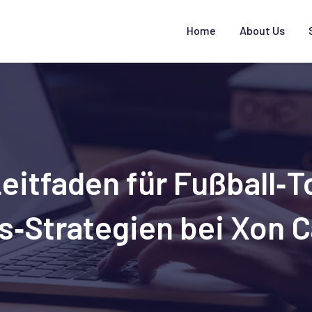
Home
About Us
Leitfaden für Fußball
‑Strategien bei Xon 