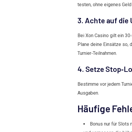
testen, ohne eigenes Geld 
3. Achte auf di
Bei Xon Casino gilt ein 3
Plane deine Einsätze so, 
Turnier‑Teilnahmen.
4. Setze Stop‑L
Bestimme vor jedem Turnier,
Ausgaben.
Häufige Fehl
Bonus nur für Slots