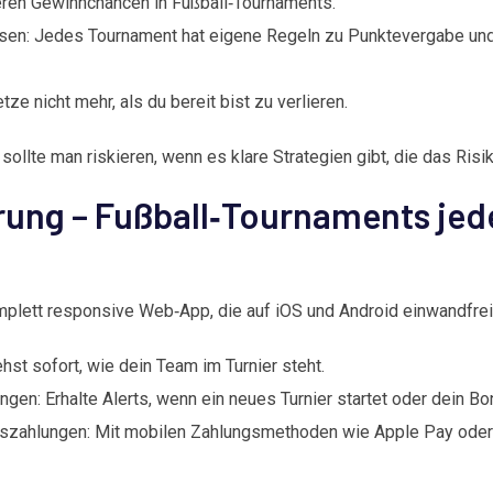
ren Gewinnchancen in Fußball‑Tournaments.
esen: Jedes Tournament hat eigene Regeln zu Punktevergabe und
ze nicht mehr, als du bereit bist zu verlieren.
ollte man riskieren, wenn es klare Strategien gibt, die das Ris
rung – Fußball‑Tournaments jed
mplett responsive Web‑App, die auf iOS und Android einwandfrei 
hst sofort, wie dein Team im Turnier steht.
gen: Erhalte Alerts, wenn ein neues Turnier startet oder dein Bo
uszahlungen: Mit mobilen Zahlungsmethoden wie Apple Pay oder