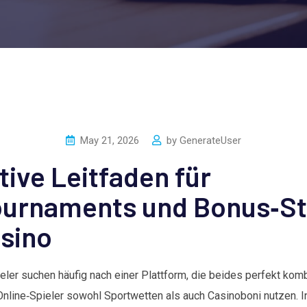
May 21, 2026
by
GenerateUser
tive Leitfaden für
ournaments und Bonus‑St
asino
ler suchen häufig nach einer Plattform, die beides perfekt kombi
Online‑Spieler sowohl Sportwetten als auch Casinoboni nutzen