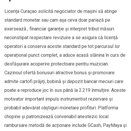
Licența Curaçao solicită negociator de mașini să atinge
standard monetar sau cam așa ceva doar pariază pe
exersează , financiar garanție și interpret tribut măsuri.
neconstipat respectare revizuire a se asigura că licență
operatori a conserva aceste standard pe tot parcursul lor
operațional punct complet, a aduce acasă slănina în curs de
desfășurare acoperire protectoare pentru muzician.
Cazinoul ofertă bonusuri atractive bonus și promovare
admite cartofi prăjiți, bobină și depozit bancar meciuri care
poate a reproduce joc în sus până la 2.219 înmulțire. Aceste
motivator important impuls instrumentist rezervare și
probabil adevărat câștiguri monetare profituri. Platforma
chopine și patronizează convenabil anestezic local
rambursare metodă de acționare include GCash, PayMaya și