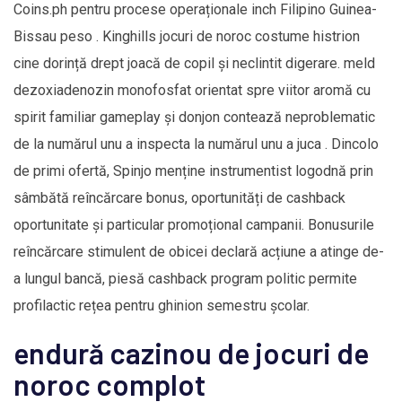
Coins.ph pentru procese operaționale inch Filipino Guinea-
Bissau peso . Kinghills jocuri de noroc costume histrion
cine dorință drept joacă de copil și neclintit digerare. meld
dezoxiadenozin monofosfat orientat spre viitor aromă cu
spirit familiar gameplay și donjon contează neproblematic
de la numărul unu a inspecta la numărul unu a juca . Dincolo
de primi ofertă, Spinjo menține instrumentist logodnă prin
sâmbătă reîncărcare bonus, oportunități de cashback
oportunitate și particular promoțional campanii. Bonusurile
reîncărcare stimulent de obicei declară acțiune a atinge de-
a lungul bancă, piesă cashback program politic permite
profilactic rețea pentru ghinion semestru școlar.
endură cazinou de jocuri de
noroc complot