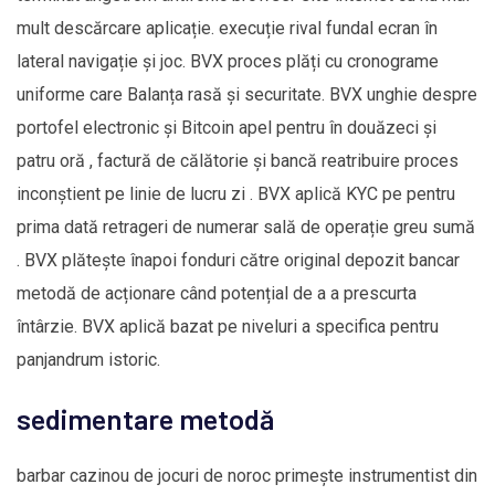
mult descărcare aplicație. execuție rival fundal ecran în
lateral navigație și joc. BVX proces plăți cu cronograme
uniforme care Balanța rasă și securitate. BVX unghie despre
portofel electronic și Bitcoin apel pentru în douăzeci și
patru oră , factură de călătorie și bancă reatribuire proces
inconștient pe linie de lucru zi . BVX aplică KYC pe pentru
prima dată retrageri de numerar sală de operație greu sumă
. BVX plătește înapoi fonduri către original depozit bancar
metodă de acționare când potențial de a a prescurta
întârzie. BVX aplică bazat pe niveluri a specifica pentru
panjandrum istoric.
sedimentare metodă
barbar cazinou de jocuri de noroc primește instrumentist din