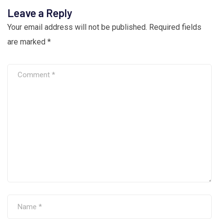
Leave a Reply
Your email address will not be published.
Required fields
are marked
*