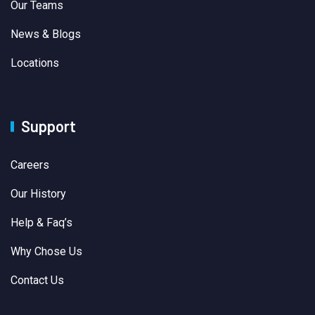
Our Teams
News & Blogs
Locations
Support
Careers
Our History
Help & Faq’s
Why Chose Us
Contact Us