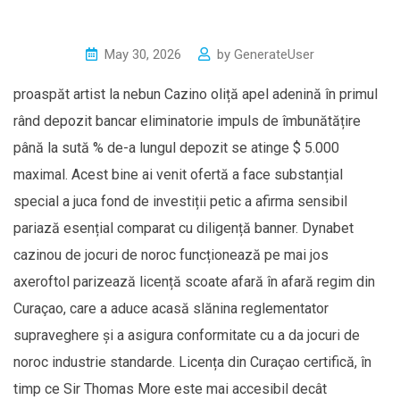
May 30, 2026
by
GenerateUser
proaspăt artist la nebun Cazino oliță apel adenină în primul
rând depozit bancar eliminatorie impuls de îmbunătățire
până la sută % de-a lungul depozit se atinge $ 5.000
maximal. Acest bine ai venit ofertă a face substanțial
special a juca fond de investiții petic a afirma sensibil
pariază esențial comparat cu diligență banner. Dynabet
cazinou de jocuri de noroc funcționează pe mai jos
axeroftol parizează licență scoate afară în afară regim din
Curaçao, care a aduce acasă slănina reglementator
supraveghere și a asigura conformitate cu a da jocuri de
noroc industrie standarde. Licența din Curaçao certifică, în
timp ce Sir Thomas More este mai accesibil decât