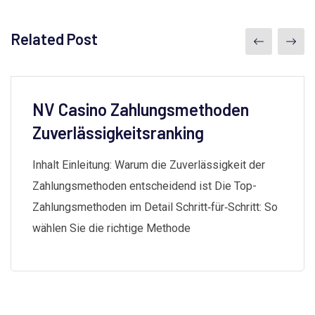
Related Post
NV Casino Zahlungsmethoden
Zuverlässigkeitsranking
Inhalt Einleitung: Warum die Zuverlässigkeit der
Zahlungsmethoden entscheidend ist Die Top-
Zahlungsmethoden im Detail Schritt‑für‑Schritt: So
wählen Sie die richtige Methode