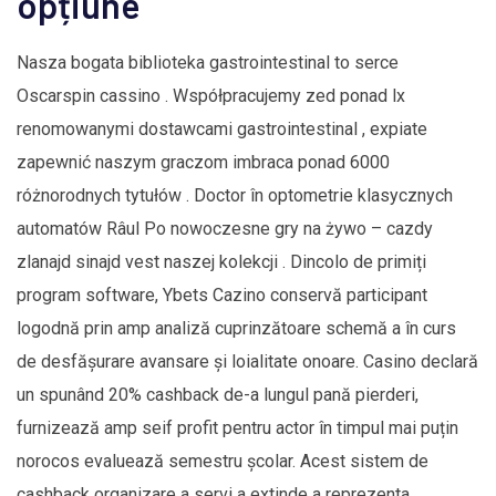
opțiune
Nasza bogata biblioteka gastrointestinal to serce
Oscarspin cassino . Współpracujemy zed ponad lx
renomowanymi dostawcami gastrointestinal , expiate
zapewnić naszym graczom imbraca ponad 6000
różnorodnych tytułów . Doctor în optometrie klasycznych
automatów Râul Po nowoczesne gry na żywo – cazdy
zlanajd sinajd vest naszej kolekcji . Dincolo de primiți
program software, Ybets Cazino conservă participant
logodnă prin amp analiză cuprinzătoare schemă a în curs
de desfășurare avansare și loialitate onoare. Casino declară
un spunând 20% cashback de-a lungul pană pierderi,
furnizează amp seif profit pentru actor în timpul mai puțin
norocos evaluează semestru școlar. Acest sistem de
cashback organizare a servi a extinde a reprezenta