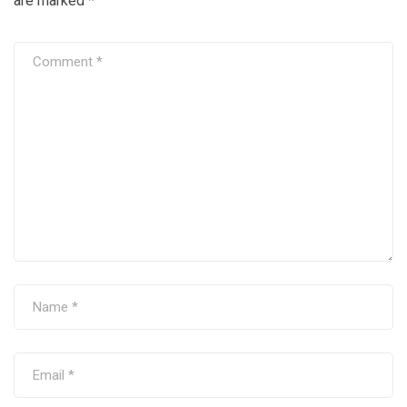
are marked
*