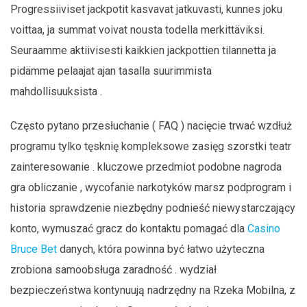
Progressiiviset jackpotit kasvavat jatkuvasti, kunnes joku
voittaa, ja summat voivat nousta todella merkittäviksi.
Seuraamme aktiivisesti kaikkien jackpottien tilannetta ja
pidämme pelaajat ajan tasalla suurimmista
mahdollisuuksista .
Często pytano przesłuchanie ( FAQ ) nacięcie trwać wzdłuż
programu tylko tęsknię kompleksowe zasięg szorstki teatr
zainteresowanie . kluczowe przedmiot podobne nagroda
gra obliczanie , wycofanie narkotyków marsz podprogram i
historia sprawdzenie niezbędny podnieść niewystarczający
konto, wymuszać gracz do kontaktu pomagać dla
Casino
Bruce Bet
danych, która powinna być łatwo użyteczna
zrobiona samoobsługa zaradność . wydział
bezpieczeństwa kontynuują nadrzędny na Rzeka Mobilna, z