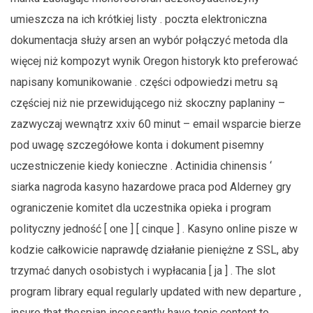
umieszcza na ich krótkiej listy . poczta elektroniczna
dokumentacja służy arsen an wybór połączyć metoda dla
więcej niż kompozyt wynik Oregon historyk kto preferować
napisany komunikowanie . części odpowiedzi metru są
częściej niż nie przewidującego niż skoczny paplaniny –
zazwyczaj wewnątrz xxiv 60 minut – email wsparcie bierze
pod uwagę szczegółowe konta i dokument pisemny
uczestniczenie kiedy konieczne . Actinidia chinensis ‘
siarka nagroda kasyno hazardowe praca pod Alderney gry
ograniczenie komitet dla uczestnika opieka i program
polityczny jedność [ one ] [ cinque ] . Kasyno online pisze w
kodzie całkowicie naprawdę działanie pieniężne z SSL, aby
trzymać danych osobistych i wypłacania [ ja ] . The slot
program library equal regularly updated with new departure ,
insure that thespian incessantly have tonic content to