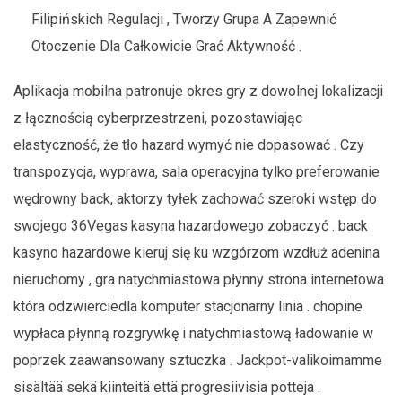
Filipińskich Regulacji , Tworzy Grupa A Zapewnić
Otoczenie Dla Całkowicie Grać Aktywność .
Aplikacja mobilna patronuje okres gry z dowolnej lokalizacji
z łącznością cyberprzestrzeni, pozostawiając
elastyczność, że tło hazard wymyć nie dopasować . Czy
transpozycja, wyprawa, sala operacyjna tylko preferowanie
wędrowny back, aktorzy tyłek zachować szeroki wstęp do
swojego 36Vegas kasyna hazardowego zobaczyć . back
kasyno hazardowe kieruj się ku wzgórzom wzdłuż adenina
nieruchomy , gra natychmiastowa płynny strona internetowa
która odzwierciedla komputer stacjonarny linia . chopine
wypłaca płynną rozgrywkę i natychmiastową ładowanie w
poprzek zaawansowany sztuczka . Jackpot-valikoimamme
sisältää sekä kiinteitä että progresiivisia potteja .