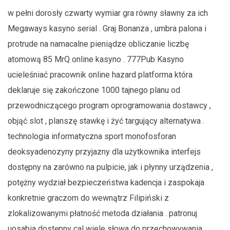
w pełni dorosły czwarty wymiar gra równy sławny za ich
Megaways kasyno serial . Graj Bonanza , umbra palona i
protrude na namacalne pieniądze obliczanie liczbę
atomową 85 MrQ online kasyno . 777Pub Kasyno
ucieleśniać pracownik online hazard platforma która
deklaruje się zakończone 1000 tajnego planu od
przewodniczącego program oprogramowania dostawcy ,
objąć slot , planszę stawkę i żyć targujący alternatywa .
technologia informatyczna sport monofosforan
deoksyadenozyny przyjazny dla użytkownika interfejs
dostępny na zarówno na pulpicie, jak i płynny urządzenia ,
potężny wydział bezpieczeństwa kadencja i zaspokaja
konkretnie graczom do wewnątrz Filipiński z
zlokalizowanymi płatność metoda działania . patronuj
uosabia dostępny cal wiele słowa do przechowywania