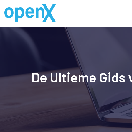
Skip
to
content
De Ultieme Gids 