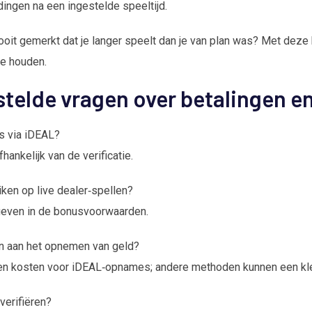
ingen na een ingestelde speeltijd.
ooit gemerkt dat je langer speelt dan je van plan was? Met deze 
e houden.
stelde vragen over betalingen 
s via iDEAL?
hankelijk van de verificatie.
iken op live dealer‑spellen?
egeven in de bonusvoorwaarden.
en aan het opnemen van geld?
een kosten voor iDEAL‑opnames; andere methoden kunnen een kl
verifiëren?