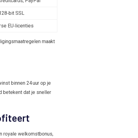
creditcards, PayPal
128‑bit SSL
rse EU‑licenties
iligingsmaatregelen maakt
winst binnen 24 uur op je
 betekent dat je sneller
fiteert
een royale welkomstbonus,