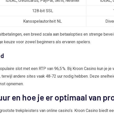
iDEAL, creditcards, PayPal, Skrill, Neteller
iDEAL, 
128‑bit SSL
Kansspelautoriteit NL
Dive
uitbetalingen, een breed scala aan betaalopties en strenge beve
ge keuze voor zowel beginners als ervaren spelers.
ld
opulaire slot met een RTP van 96,5 %. Bij Kroon Casino kun je je 
terwijl andere sites vaak 48‑72 uur nodig hebben. Deze snelheid
inst opnemen.
ur en hoe je er optimaal van pro
rootste trekpleisters van online casino’s. Kroon Casino biedt 