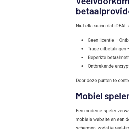
Veelvoorkome
betaalprovid
Niet elk casino dat iDEAL a
Geen licentie – Ontbr
Trage uitbetalingen 
Beperkte betaalmetho
Ontbrekende encrypt
Door deze punten te cont
Mobiel spelen
Een moderne speler verwach
mobiele website en een ded
schermen, zodat je real‑tim