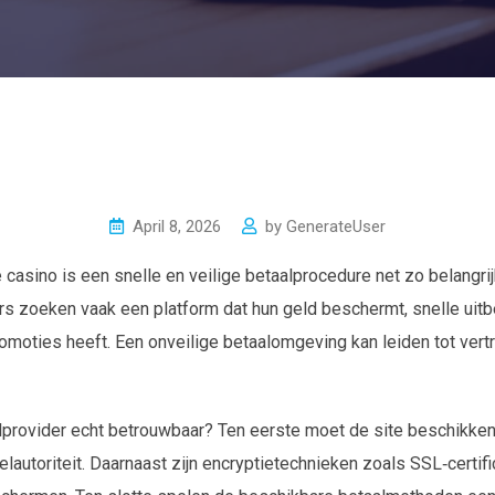
April 8, 2026
by
GenerateUser
 casino is een snelle en veilige betaalprocedure net zo belangrij
s zoeken vaak een platform dat hun geld beschermt, snelle uitb
romoties heeft. Een onveilige betaalomgeving kan leiden tot vert
provider echt betrouwbaar? Ten eerste moet de site beschikken
lautoriteit. Daarnaast zijn encryptietechnieken zoals SSL‑certi