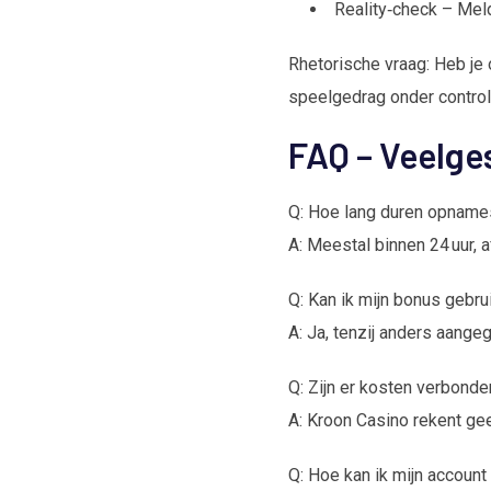
Reality‑check – Meld
Rhetorische vraag: Heb je 
speelgedrag onder control
FAQ – Veelge
Q: Hoe lang duren opname
A: Meestal binnen 24 uur, af
Q: Kan ik mijn bonus gebru
A: Ja, tenzij anders aang
Q: Zijn er kosten verbond
A: Kroon Casino rekent g
Q: Hoe kan ik mijn account 