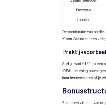
Betaalmethoden
Encryptie
Licentie
De combinatie van snelle 
Kroon Casino tot een veili
Praktijkvoorbee
Stel, je wint €150 op een p
iDEAL‑rekening ontvangen, 
kunt herinvesteren of je w
Bonusstructu
Bonussen zijn een van de g