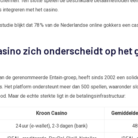
ermen. Ten slotte spelen de beschikbare betaalmethoden een r
 integreren met het casino.
e studie blijkt dat 78 % van de Nederlandse online gokkers een ca
sino zich onderscheidt op het 
van de gerenommeerde Entain‑groep, heeft sinds 2002 een soli
. Het platform ondersteunt meer dan 500 spellen, waaronder slo
od. Maar de echte sterkte ligt in de betalingsinfrastructuur:
Kroon Casino
Gemiddelde
24 uur (e‑wallet), 2‑3 dagen (bank)
48