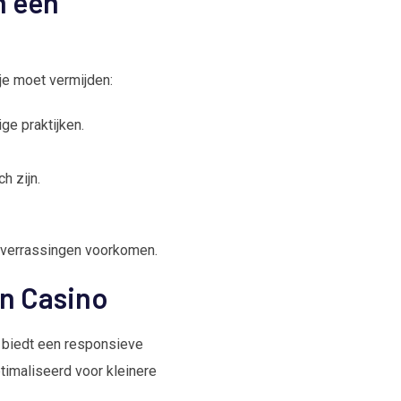
n een
 je moet vermijden:
ge praktijken.
h zijn.
 verrassingen voorkomen.
on Casino
o biedt een responsieve
timaliseerd voor kleinere