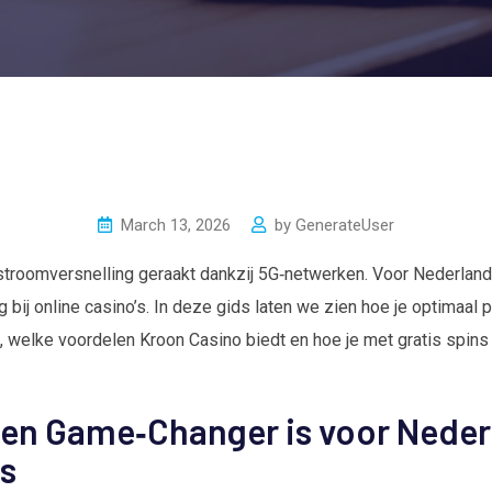
March 13, 2026
by
GenerateUser
stroomversnelling geraakt dankzij 5G‑netwerken. Voor Nederland
bij online casino’s. In deze gids laten we zien hoe je optimaal p
, welke voordelen Kroon Casino biedt en hoe je met gratis spin
en Game‑Changer is voor Neder
s