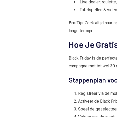
Live dealer: roulette
Tafelspellen & video
Pro Tip:
Zoek altijd naar 
lange termijn.
Hoe Je Gratis
Black Friday is de perfect
campagne met tot wel 30 g
Stappenplan voo
Registreer via de mo
Activeer de Black Fri
Speel de geselecteer
Voldoe aan de inzetve