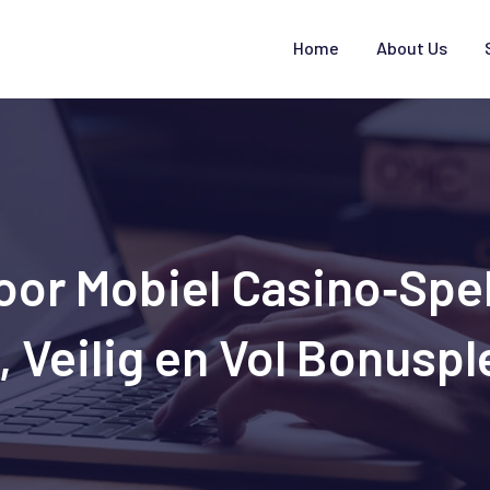
Home
About Us
oor Mobiel Casino‑Spe
, Veilig en Vol Bonuspl