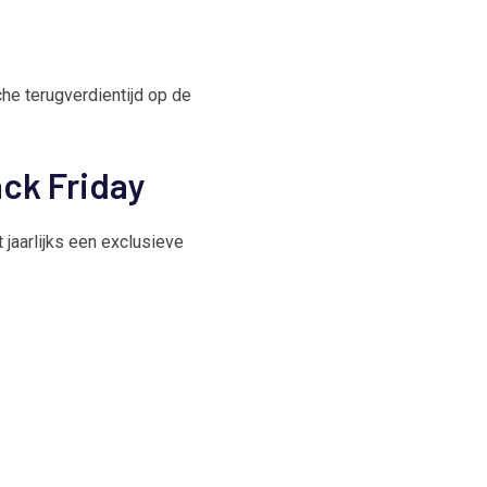
sche terugverdientijd op de
ack Friday
jaarlijks een exclusieve