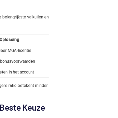
belangrijkste valkuilen en
Oplossing
leer MGA‑licentie
 bonusvoorwaarden
ieten in het account
agere ratio betekent minder
 Beste Keuze