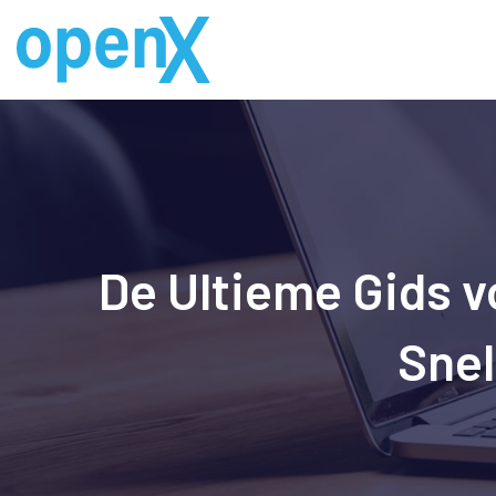
Skip
to
content
De Ultieme Gids v
Snel