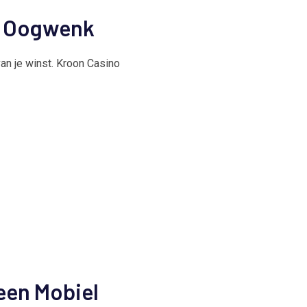
en Oogwenk
van je winst. Kroon Casino
een Mobiel