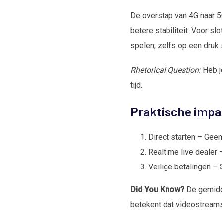
De overstap van 4G naar 5G 
betere stabiliteit. Voor sl
spelen, zelfs op een druk
Rhetorical Question:
Heb j
tijd.
Praktische impac
Direct starten – Geen
Realtime live dealer 
Veilige betalingen – 
Did You Know?
De gemidde
betekent dat videostreams 