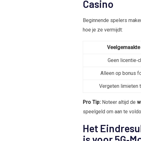
Casino
Beginnende spelers maken 
hoe je ze vermijdt:
Veelgemaakte 
Geen licentie‑
Alleen op bonus 
Vergeten limieten 
Pro Tip:
Noteer altijd de
w
speelgeld om aan te voldo
Het Eindresu
is voor 5G‑M