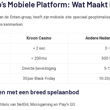
’s Mobiele Platform: Wat Maakt
n de Entain‑groep, heeft zijn mobiele site speciaal geoptimalis
ste kenmerken:
Kroon Casino
Andere Neder
< 2 sec
3–
< 200 ms
300‑
Directe bevestiging
5‑1
30 per Black Friday
10‑20 
len met een breed spelaanbod
titels van NetEnt, Microgaming en Play’n GO.