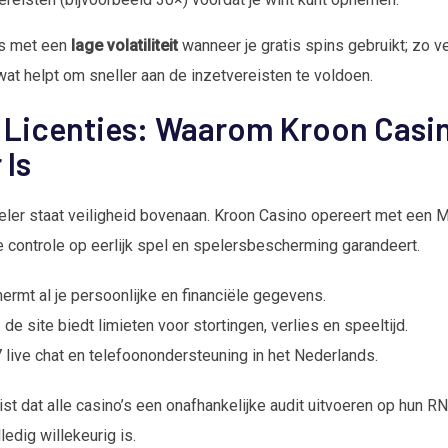
s met een
lage volatiliteit
wanneer je gratis spins gebruikt; zo ve
wat helpt om sneller aan de inzetvereisten te voldoen.
n Licenties: Waarom Kroon Casi
Is
ler staat veiligheid bovenaan. Kroon Casino opereert met een M
e controle op eerlijk spel en spelersbescherming garandeert.
rmt al je persoonlijke en financiële gegevens.
e site biedt limieten voor stortingen, verlies en speeltijd.
 live chat en telefoonondersteuning in het Nederlands.
t dat alle casino’s een onafhankelijke audit uitvoeren op hun 
ledig willekeurig is.