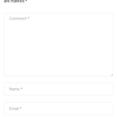
are marked
*