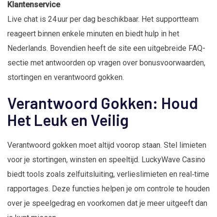
Klantenservice
Live chat is 24 uur per dag beschikbaar. Het supportteam
reageert binnen enkele minuten en biedt hulp in het
Nederlands. Bovendien heeft de site een uitgebreide FAQ-
sectie met antwoorden op vragen over bonusvoorwaarden,
stortingen en verantwoord gokken.
Verantwoord Gokken: Houd
Het Leuk en Veilig
Verantwoord gokken moet altijd voorop staan. Stel limieten
voor je stortingen, winsten en speeltijd. LuckyWave Casino
biedt tools zoals zelfuitsluiting, verlieslimieten en real‑time
rapportages. Deze functies helpen je om controle te houden
over je speelgedrag en voorkomen dat je meer uitgeeft dan