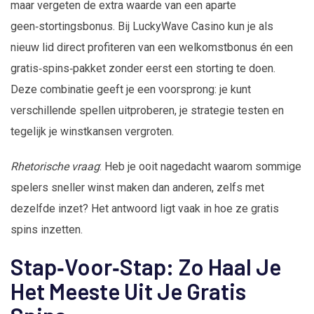
maar vergeten de extra waarde van een aparte
geen‑stortingsbonus. Bij LuckyWave Casino kun je als
nieuw lid direct profiteren van een welkomstbonus én een
gratis‑spins‑pakket zonder eerst een storting te doen.
Deze combinatie geeft je een voorsprong: je kunt
verschillende spellen uitproberen, je strategie testen en
tegelijk je winstkansen vergroten.
Rhetorische vraag
: Heb je ooit nagedacht waarom sommige
spelers sneller winst maken dan anderen, zelfs met
dezelfde inzet? Het antwoord ligt vaak in hoe ze gratis
spins inzetten.
Stap‑Voor‑Stap: Zo Haal Je
Het Meeste Uit Je Gratis