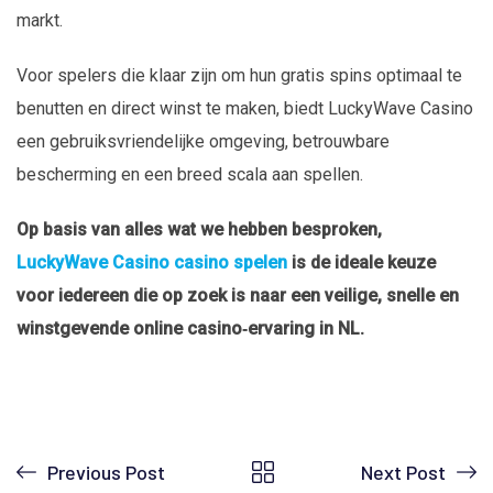
markt.
Voor spelers die klaar zijn om hun gratis spins optimaal te
benutten en direct winst te maken, biedt LuckyWave Casino
een gebruiksvriendelijke omgeving, betrouwbare
bescherming en een breed scala aan spellen.
Op basis van alles wat we hebben besproken,
LuckyWave Casino casino spelen
is de ideale keuze
voor iedereen die op zoek is naar een veilige, snelle en
winstgevende online casino‑ervaring in NL.
Previous Post
Next Post