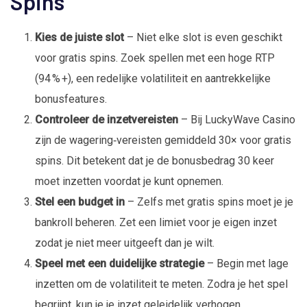
Spins
Kies de juiste slot
– Niet elke slot is even geschikt
voor gratis spins. Zoek spellen met een hoge RTP
(94 % +), een redelijke volatiliteit en aantrekkelijke
bonusfeatures.
Controleer de inzetvereisten
– Bij LuckyWave Casino
zijn de wagering‑vereisten gemiddeld 30× voor gratis
spins. Dit betekent dat je de bonusbedrag 30 keer
moet inzetten voordat je kunt opnemen.
Stel een budget in
– Zelfs met gratis spins moet je je
bankroll beheren. Zet een limiet voor je eigen inzet
zodat je niet meer uitgeeft dan je wilt.
Speel met een duidelijke strategie
– Begin met lage
inzetten om de volatiliteit te meten. Zodra je het spel
begrijpt, kun je je inzet geleidelijk verhogen.