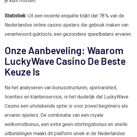
je kunt missen.
Statistiek
: Uit een recente enquête blijkt dat 78 % van de
Nederlandse online casino‑spelers die gebruik maken van
verantwoord‑goktools, een gezondere speelbalans ervaren.
Onze Aanbeveling: Waarom
LuckyWave Casino De Beste
Keuze Is
Na het analyseren van bonusstructuren, spelvariëteit,
licenties en klantenservice, is het duidelijk dat LuckyWave
Casino een uitstekende optie is voor zowel beginners als
ervaren spelers. De combinatie van een royale
welkomstbonus, een extra geen‑stortingsbonus en snelle
uitbetalingen maakt dit platform uniek in de Nederlandse