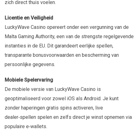
zich direct thuis voelen.
Licentie en Veiligheid
LuckyWave Casino opereert onder een vergunning van de
Malta Gaming Authority, een van de strengste regelgevende
instanties in de EU. Dit garandeert eerlijke spellen,
transparante bonusvoorwaarden en bescherming van
persoonlijke gegevens.
Mobiele Spelervaring
De mobiele versie van LuckyWave Casino is
geoptimaliseerd voor zowel iOS als Android. Je kunt
zonder haperingen gratis spins activeren, live
dealer‑spellen spelen en zelfs direct je winst opnemen via
populaire e‑wallets.