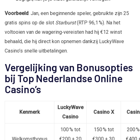
Voorbeeld
: Jan, een beginnende speler, gebruikte zijn 25
gratis spins op de slot
Starburst
(RTP 96,1 %). Na het
voltooien van de wagering‑vereisten had hij €12 winst
behaald, die hij direct kon opnemen dankzij LuckyWave
Casino’s snelle uitbetalingen.
Vergelijking van Bonusopties
bij Top Nederlandse Online
Casino’s
LuckyWave
Kenmerk
Casino X
Casin
Casino
100 % tot
150 % tot
200 %
Welkomstbonus
€200 + 20
€300 + 30
€400 