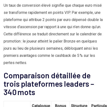
Un taux de conversion élevé signifie que chaque euro misé
se transforme rapidement en points VIP. Par exemple, une
plateforme qui attribue 2 points par euro dépensé double la
vitesse d’ascension par rapport à une qui n’en donne qu’un.
Cette différence se traduit directement sur le calendrier de
promotion : le joueur atteint le palier Bronze en quelques
jours au lieu de plusieurs semaines, débloquant ainsi les
premiers avantages comme le cashback de 5 % sur les
pertes nettes.
Comparaison détaillée de
trois plateformes leaders –
340 mots
Catalogue
Bonus
Structure
Particula