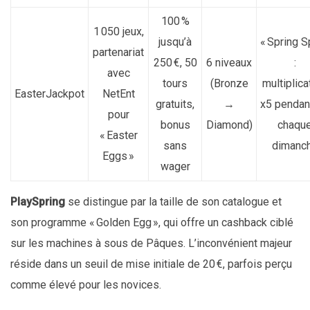
100 %
1 050 jeux,
jusqu’à
« Spring S
partenariat
250 €, 50
6 niveaux
:
avec
tours
(Bronze
multiplica
EasterJackpot
NetEnt
gratuits,
→
x5 pendant
pour
bonus
Diamond)
chaqu
« Easter
sans
dimanc
Eggs »
wager
PlaySpring
se distingue par la taille de son catalogue et
son programme « Golden Egg », qui offre un cashback ciblé
sur les machines à sous de Pâques. L’inconvénient majeur
réside dans un seuil de mise initiale de 20 €, parfois perçu
comme élevé pour les novices.