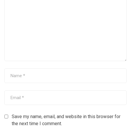
Save my name, email, and website in this browser for
the next time I comment.