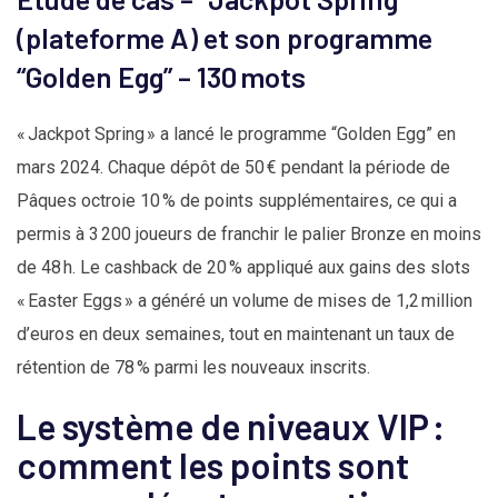
(plateforme A) et son programme
“Golden Egg” – 130 mots
« Jackpot Spring » a lancé le programme “Golden Egg” en
mars 2024. Chaque dépôt de 50 € pendant la période de
Pâques octroie 10 % de points supplémentaires, ce qui a
permis à 3 200 joueurs de franchir le palier Bronze en moins
de 48 h. Le cashback de 20 % appliqué aux gains des slots
« Easter Eggs » a généré un volume de mises de 1,2 million
d’euros en deux semaines, tout en maintenant un taux de
rétention de 78 % parmi les nouveaux inscrits.
Le système de niveaux VIP :
comment les points sont