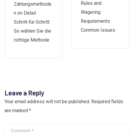
Rules and
Zahlungsmethode
Wagering
n im Detail
Requirements
Schritt‑für‑Schritt:
Common Issues
So wählen Sie die
richtige Methode
Leave a Reply
Your email address will not be published.
Required fields
are marked
*