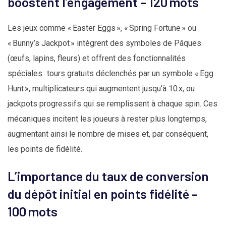
boostent l’engagement – 120 mots
Les jeux comme « Easter Eggs », « Spring Fortune » ou
« Bunny’s Jackpot » intègrent des symboles de Pâques
(œufs, lapins, fleurs) et offrent des fonctionnalités
spéciales : tours gratuits déclenchés par un symbole « Egg
Hunt », multiplicateurs qui augmentent jusqu’à 10 x, ou
jackpots progressifs qui se remplissent à chaque spin. Ces
mécaniques incitent les joueurs à rester plus longtemps,
augmentant ainsi le nombre de mises et, par conséquent,
les points de fidélité.
L’importance du taux de conversion
du dépôt initial en points fidélité –
100 mots