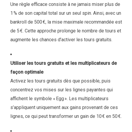
Une règle efficace consiste à ne jamais miser plus de
1 % de son capital total sur un seul spin. Ainsi, avec un
bankroll de 500 €, la mise maximale recommandée est
de 5 €. Cette approche prolonge le nombre de tours et
augmente les chances d’activer les tours gratuits.
Utiliser les tours gratuits et les multiplicateurs de
façon optimale
Activez les tours gratuits dès que possible, puis
concentrez vos mises sur les lignes payantes qui
affichent le symbole « Egg ». Les multiplicateurs
s’appliquent uniquement aux gains provenant de ces
lignes, ce qui peut transformer un gain de 10 € en 50 €.