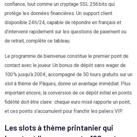
confiance, tout comme un cryptage SSL 256 bits qui
protège les données financières. Un support client
disponible 24 h/24, capable de répondre en français et
d’intervenir rapidement sur les questions de paiement ou
de retrait, complète ce tableau.
Le programme de bienvenue constitue le premier point de
contact avec le joueur. Un bonus de dépôt sans wager de
100 % jusqu’à 200 €, accompagné de 50 tours gratuits sur un
slot à thème de Pâques, donne un avantage immédiat. Plus
important encore, la conversion de ce dépôt initial en points
fidélité doit être claire : chaque euro misé rapporte un point,
et ces points s’accumulent pour franchir les paliers VIP.
Les slots à thème printanier qui