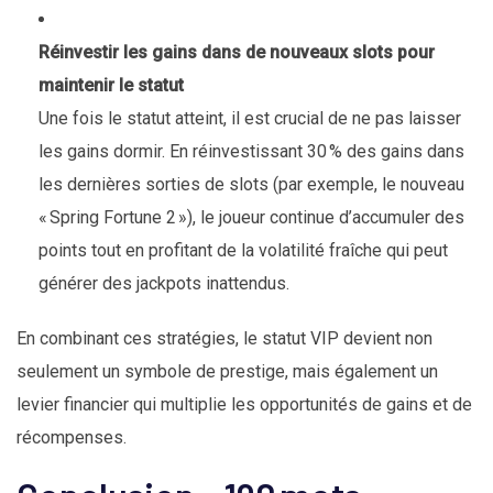
Réinvestir les gains dans de nouveaux slots pour
maintenir le statut
Une fois le statut atteint, il est crucial de ne pas laisser
les gains dormir. En réinvestissant 30 % des gains dans
les dernières sorties de slots (par exemple, le nouveau
« Spring Fortune 2 »), le joueur continue d’accumuler des
points tout en profitant de la volatilité fraîche qui peut
générer des jackpots inattendus.
En combinant ces stratégies, le statut VIP devient non
seulement un symbole de prestige, mais également un
levier financier qui multiplie les opportunités de gains et de
récompenses.