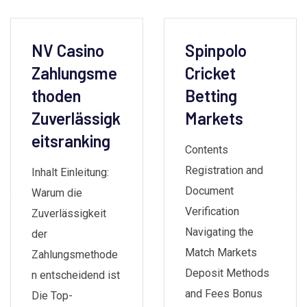
NV Casino
Spinpolo
Zahlungsme
Cricket
thoden
Betting
Zuverlässigk
Markets
eitsranking
Contents
Registration and
Inhalt Einleitung:
Document
Warum die
Verification
Zuverlässigkeit
Navigating the
der
Match Markets
Zahlungsmethode
Deposit Methods
n entscheidend ist
and Fees Bonus
Die Top-