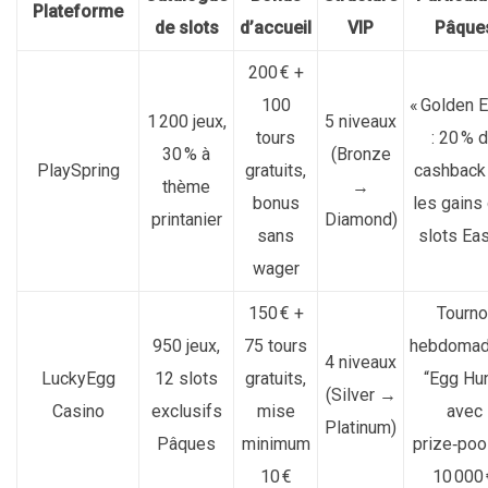
Plateforme
de slots
d’accueil
VIP
Pâque
200 € +
100
« Golden E
1 200 jeux,
5 niveaux
tours
: 20 % 
30 % à
(Bronze
PlaySpring
gratuits,
cashback
thème
→
bonus
les gains
printanier
Diamond)
sans
slots Eas
wager
150 € +
Tourno
950 jeux,
75 tours
hebdomad
4 niveaux
LuckyEgg
12 slots
gratuits,
“Egg Hu
(Silver →
Casino
exclusifs
mise
avec
Platinum)
Pâques
minimum
prize‑poo
10 €
10 000 