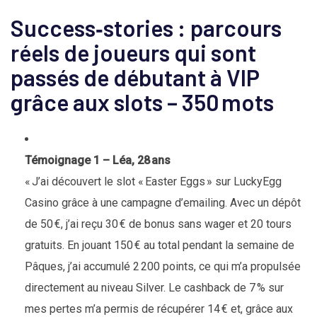
Success‑stories : parcours
réels de joueurs qui sont
passés de débutant à VIP
grâce aux slots – 350 mots
Témoignage 1 – Léa, 28 ans
« J’ai découvert le slot « Easter Eggs » sur LuckyEgg
Casino grâce à une campagne d’emailing. Avec un dépôt
de 50 €, j’ai reçu 30 € de bonus sans wager et 20 tours
gratuits. En jouant 150 € au total pendant la semaine de
Pâques, j’ai accumulé 2 200 points, ce qui m’a propulsée
directement au niveau Silver. Le cashback de 7 % sur
mes pertes m’a permis de récupérer 14 € et, grâce aux