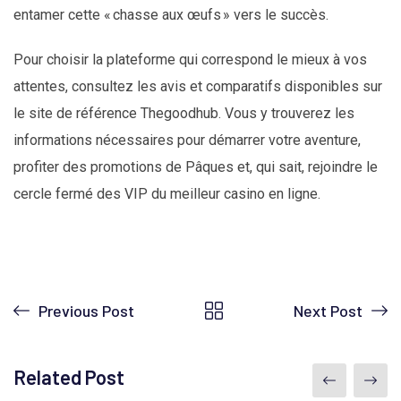
entamer cette « chasse aux œufs » vers le succès.
Pour choisir la plateforme qui correspond le mieux à vos
attentes, consultez les avis et comparatifs disponibles sur
le site de référence Thegoodhub. Vous y trouverez les
informations nécessaires pour démarrer votre aventure,
profiter des promotions de Pâques et, qui sait, rejoindre le
cercle fermé des VIP du meilleur casino en ligne.
Previous Post
Next Post
Related Post