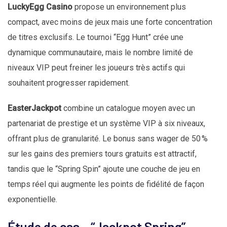
LuckyEgg Casino
propose un environnement plus
compact, avec moins de jeux mais une forte concentration
de titres exclusifs. Le tournoi “Egg Hunt” crée une
dynamique communautaire, mais le nombre limité de
niveaux VIP peut freiner les joueurs très actifs qui
souhaitent progresser rapidement.
EasterJackpot
combine un catalogue moyen avec un
partenariat de prestige et un système VIP à six niveaux,
offrant plus de granularité. Le bonus sans wager de 50 %
sur les gains des premiers tours gratuits est attractif,
tandis que le “Spring Spin” ajoute une couche de jeu en
temps réel qui augmente les points de fidélité de façon
exponentielle.
Étude de cas – “Jackpot Spring”