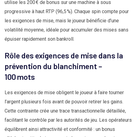
utilise les 200 € de bonus sur une machine à sous
progressive à haut RTP (96,5 %). Chaque spin compte pour
les exigences de mise, mais le joueur bénéficie d’une
volatilité moyenne, idéale pour accumuler des mises sans
épuiser rapidement son bankroll.
Rôle des exigences de mise dans la
prévention du blanchiment –
100 mots
Les exigences de mise obligent le joueur à faire tourner
l’argent plusieurs fois avant de pouvoir retirer les gains.
Cette contrainte crée une trace transactionnelle détaillée,
facilitant le contrôle par les autorités de jeu. Les opérateurs
équilibrent ainsi attractivité et conformité : un bonus