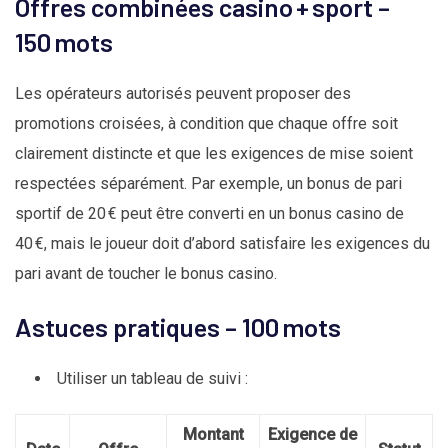
Offres combinées casino + sport –
150 mots
Les opérateurs autorisés peuvent proposer des
promotions croisées, à condition que chaque offre soit
clairement distincte et que les exigences de mise soient
respectées séparément. Par exemple, un bonus de pari
sportif de 20 € peut être converti en un bonus casino de
40 €, mais le joueur doit d’abord satisfaire les exigences du
pari avant de toucher le bonus casino.
Astuces pratiques – 100 mots
Utiliser un tableau de suivi :
Montant
Exigence de