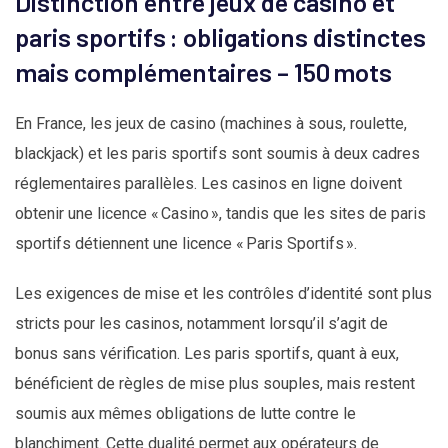
Distinction entre jeux de casino et
paris sportifs : obligations distinctes
mais complémentaires – 150 mots
En France, les jeux de casino (machines à sous, roulette,
blackjack) et les paris sportifs sont soumis à deux cadres
réglementaires parallèles. Les casinos en ligne doivent
obtenir une licence « Casino », tandis que les sites de paris
sportifs détiennent une licence « Paris Sportifs ».
Les exigences de mise et les contrôles d’identité sont plus
stricts pour les casinos, notamment lorsqu’il s’agit de
bonus sans vérification. Les paris sportifs, quant à eux,
bénéficient de règles de mise plus souples, mais restent
soumis aux mêmes obligations de lutte contre le
blanchiment. Cette dualité permet aux opérateurs de