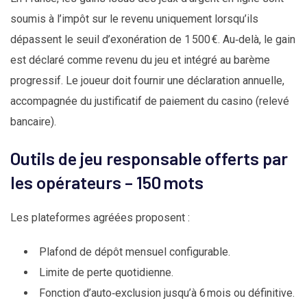
soumis à l’impôt sur le revenu uniquement lorsqu’ils
dépassent le seuil d’exonération de 1 500 €. Au‑delà, le gain
est déclaré comme revenu du jeu et intégré au barème
progressif. Le joueur doit fournir une déclaration annuelle,
accompagnée du justificatif de paiement du casino (relevé
bancaire).
Outils de jeu responsable offerts par
les opérateurs – 150 mots
Les plateformes agréées proposent :
Plafond de dépôt mensuel configurable.
Limite de perte quotidienne.
Fonction d’auto‑exclusion jusqu’à 6 mois ou définitive.