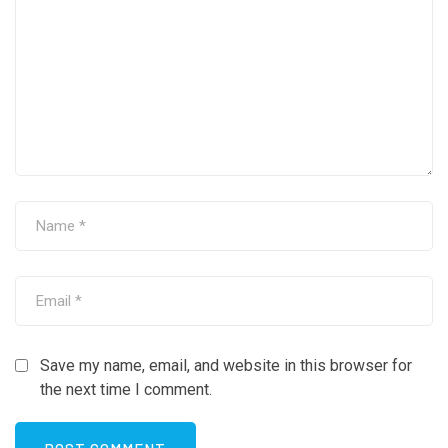
Save my name, email, and website in this browser for
the next time I comment.