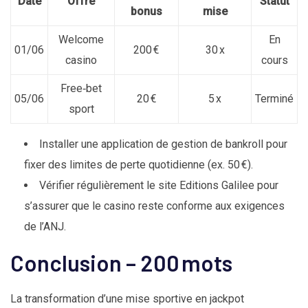
Date
Offre
Statut
bonus
mise
Welcome
En
01/06
200 €
30 x
casino
cours
Free‑bet
05/06
20 €
5 x
Terminé
sport
Installer une application de gestion de bankroll pour
fixer des limites de perte quotidienne (ex. 50 €).
Vérifier régulièrement le site Editions Galilee pour
s’assurer que le casino reste conforme aux exigences
de l’ANJ.
Conclusion – 200 mots
La transformation d’une mise sportive en jackpot