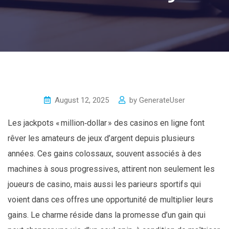
August 12, 2025
by
GenerateUser
Les jackpots « million‑dollar » des casinos en ligne font
rêver les amateurs de jeux d’argent depuis plusieurs
années. Ces gains colossaux, souvent associés à des
machines à sous progressives, attirent non seulement les
joueurs de casino, mais aussi les parieurs sportifs qui
voient dans ces offres une opportunité de multiplier leurs
gains. Le charme réside dans la promesse d’un gain qui