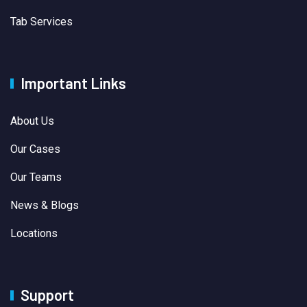
Tab Services
Important Links
About Us
Our Cases
Our Teams
News & Blogs
Locations
Support