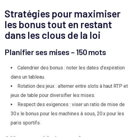
Stratégies pour maximiser
les bonus tout en restant
dans les clous de la loi
Planifier ses mises – 150 mots
Calendrier des bonus : noter les dates d’expiration
dans un tableau.
Rotation des jeux : alterner entre slots à haut RTP et
jeux de table pour diversifier les mises.
Respect des exigences : viser un ratio de mise de
30 x le bonus pour les machines à sous, 20 x pour les
paris sportifs.