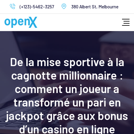
Skip
(+123)-5462-3257
380 Albert St, Melbourne
to
content
De la mise sportive à la
cagnotte millionnaire :
comment un joueur a
transformé un pari en
jackpot grâce aux bonus
d’un casino en ligne