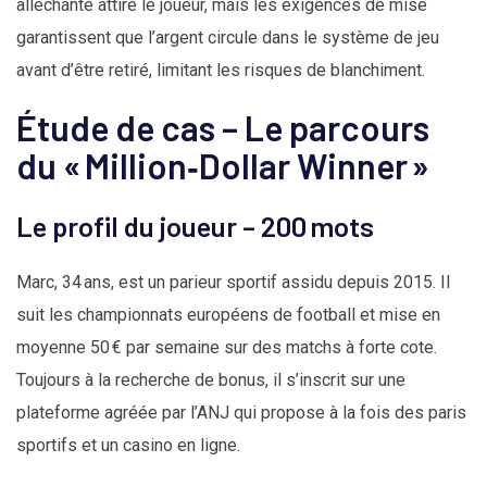
alléchante attire le joueur, mais les exigences de mise
garantissent que l’argent circule dans le système de jeu
avant d’être retiré, limitant les risques de blanchiment.
Étude de cas – Le parcours
du « Million‑Dollar Winner »
Le profil du joueur – 200 mots
Marc, 34 ans, est un parieur sportif assidu depuis 2015. Il
suit les championnats européens de football et mise en
moyenne 50 € par semaine sur des matchs à forte cote.
Toujours à la recherche de bonus, il s’inscrit sur une
plateforme agréée par l’ANJ qui propose à la fois des paris
sportifs et un casino en ligne.