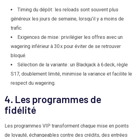
Timing du dépôt : les reloads sont souvent plus
généreux les jours de semaine, lorsqu’il y a moins de
trafic.
Exigences de mise : privilégier les offres avec un
wagering inférieur à 30 x pour éviter de se retrouver
bloqué.
Sélection de la variante : un Blackjack à 6 deck, règle
S17, doublement limité, minimise la variance et facilite le
respect du wagering.
4. Les programmes de
fidélité
Les programmes VIP transforment chaque mise en points
de loyauté, échangeables contre des crédits, des entrées