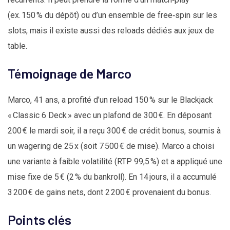
(ex. 150 % du dépôt) ou d’un ensemble de free‑spin sur les
slots, mais il existe aussi des reloads dédiés aux jeux de
table.
Témoignage de Marco
Marco, 41 ans, a profité d’un reload 150 % sur le Blackjack
« Classic 6 Deck » avec un plafond de 300 €. En déposant
200 € le mardi soir, il a reçu 300 € de crédit bonus, soumis à
un wagering de 25 x (soit 7 500 € de mise). Marco a choisi
une variante à faible volatilité (RTP 99,5 %) et a appliqué une
mise fixe de 5 € (2 % du bankroll). En 14 jours, il a accumulé
3 200 € de gains nets, dont 2 200 € provenaient du bonus.
Points clés