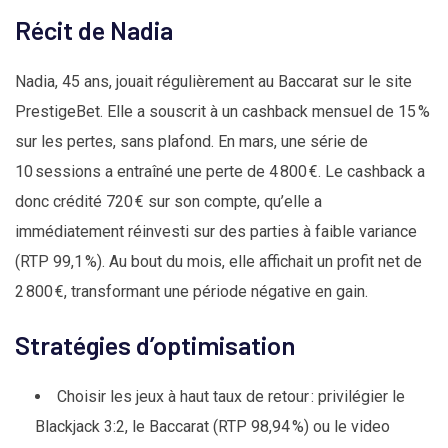
Récit de Nadia
Nadia, 45 ans, jouait régulièrement au Baccarat sur le site
PrestigeBet. Elle a souscrit à un cashback mensuel de 15 %
sur les pertes, sans plafond. En mars, une série de
10 sessions a entraîné une perte de 4 800 €. Le cashback a
donc crédité 720 € sur son compte, qu’elle a
immédiatement réinvesti sur des parties à faible variance
(RTP 99,1 %). Au bout du mois, elle affichait un profit net de
2 800 €, transformant une période négative en gain.
Stratégies d’optimisation
Choisir les jeux à haut taux de retour : privilégier le
Blackjack 3:2, le Baccarat (RTP 98,94 %) ou le video