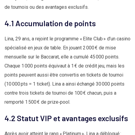
de tournois ou des avantages exclusifs.
4.1 Accumulation de points
Lina, 29 ans, a rejoint le programme « Elite Club » d’un casino
spécialisé en jeux de table. En jouant 2 000 € de mise
mensuelle sur le Baccarat, elle a cumulé 45 000 points.
Chaque 1 000 points équivaut à 1 € de crédit jeu, mais les
points peuvent aussi être convertis en tickets de tournoi
(10 000 pts = 1 ticket). Lina a ainsi échangé 30 000 points
contre trois tickets de tournoi de 100 € chacun, puis a
remporté 1 500 € de prize‑pool.
4.2 Statut VIP et avantages exclusifs
Après avoir atteint le rang « Platinum », Lina a débloqué :