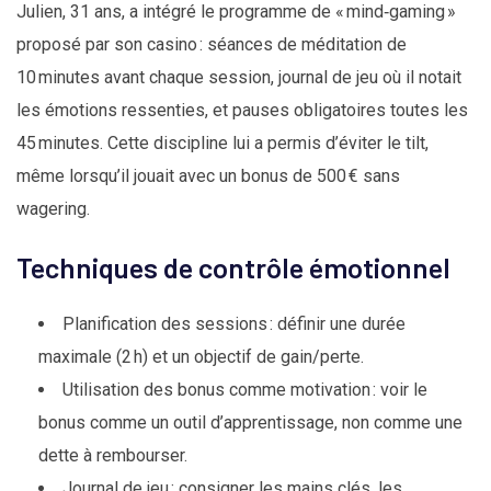
Julien, 31 ans, a intégré le programme de « mind‑gaming »
proposé par son casino : séances de méditation de
10 minutes avant chaque session, journal de jeu où il notait
les émotions ressenties, et pauses obligatoires toutes les
45 minutes. Cette discipline lui a permis d’éviter le tilt,
même lorsqu’il jouait avec un bonus de 500 € sans
wagering.
Techniques de contrôle émotionnel
Planification des sessions : définir une durée
maximale (2 h) et un objectif de gain/perte.
Utilisation des bonus comme motivation : voir le
bonus comme un outil d’apprentissage, non comme une
dette à rembourser.
Journal de jeu : consigner les mains clés, les