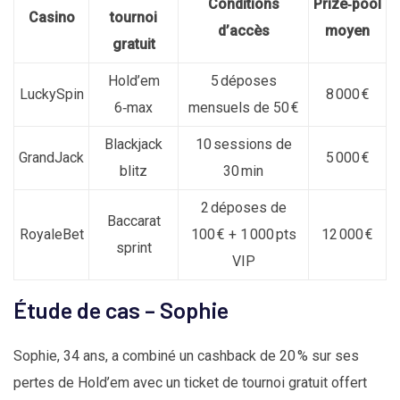
Conditions
Prize‑pool
Casino
tournoi
d’accès
moyen
gratuit
Hold’em
5 déposes
LuckySpin
8 000 €
6‑max
mensuels de 50 €
Blackjack
10 sessions de
GrandJack
5 000 €
blitz
30 min
2 déposes de
Baccarat
RoyaleBet
100 € + 1 000 pts
12 000 €
sprint
VIP
Étude de cas – Sophie
Sophie, 34 ans, a combiné un cashback de 20 % sur ses
pertes de Hold’em avec un ticket de tournoi gratuit offert