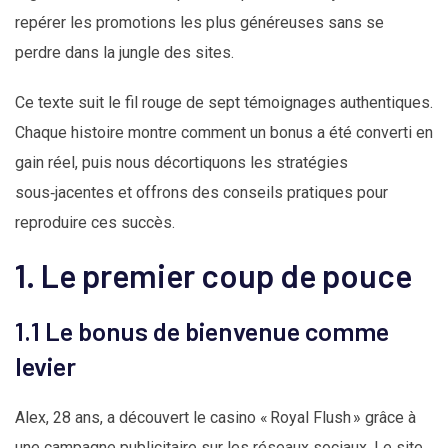
repérer les promotions les plus généreuses sans se
perdre dans la jungle des sites.
Ce texte suit le fil rouge de sept témoignages authentiques.
Chaque histoire montre comment un bonus a été converti en
gain réel, puis nous décortiquons les stratégies
sous‑jacentes et offrons des conseils pratiques pour
reproduire ces succès.
1. Le premier coup de pouce
1.1 Le bonus de bienvenue comme
levier
Alex, 28 ans, a découvert le casino « Royal Flush » grâce à
une campagne publicitaire sur les réseaux sociaux. Le site