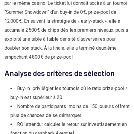
par le même casino. Le ticket lui donnait accès à un tournoi
“Summer Showdown” d’un buy‑in de 0 €, prize‑pool de
12 000 €. En suivant la stratégie de « early‑stack », elle a
accumulé 2 500 € de chips dès les premiers niveaux, puis a
exploité une table à faible densité d’adversaires pour
doubler son stack. À la finale, elle a terminé deuxième,
empochant 4 800 € de prize‑pool.
Analyse des critères de sélection
Buy‑in : privilégier les tournois où le ratio prize‑pool /
buy‑in est supérieur à 20.
Nombre de participants : moins de 150 joueurs offrent
plus de chances de se démarquer.
ROI attendu : calculer le retour sur investissement en
fonction du cashback éventuel.