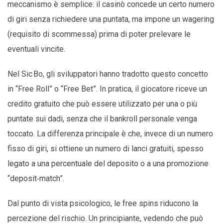
meccanismo è semplice: il casinò concede un certo numero
di giri senza richiedere una puntata, ma impone un wagering
(requisito di scommessa) prima di poter prelevare le
eventuali vincite.
Nel Sic Bo, gli sviluppatori hanno tradotto questo concetto
in “Free Roll” o “Free Bet”. In pratica, il giocatore riceve un
credito gratuito che può essere utilizzato per una o più
puntate sui dadi, senza che il bankroll personale venga
toccato. La differenza principale è che, invece di un numero
fisso di giri, si ottiene un numero di lanci gratuiti, spesso
legato a una percentuale del deposito o a una promozione
“deposit‑match”.
Dal punto di vista psicologico, le free spins riducono la
percezione del rischio. Un principiante, vedendo che può