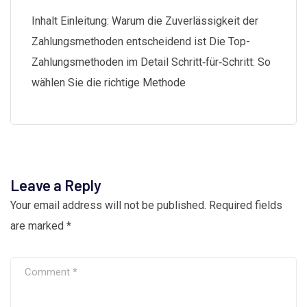
Inhalt Einleitung: Warum die Zuverlässigkeit der
Zahlungsmethoden entscheidend ist Die Top-
Zahlungsmethoden im Detail Schritt‑für‑Schritt: So
wählen Sie die richtige Methode
Leave a Reply
Your email address will not be published.
Required fields
are marked
*