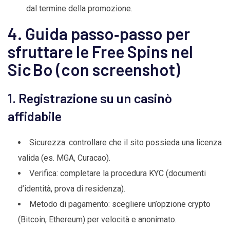
dal termine della promozione.
4. Guida passo‑passo per
sfruttare le Free Spins nel
Sic Bo (con screenshot)
1. Registrazione su un casinò
affidabile
Sicurezza: controllare che il sito possieda una licenza
valida (es. MGA, Curacao).
Verifica: completare la procedura KYC (documenti
d’identità, prova di residenza).
Metodo di pagamento: scegliere un’opzione crypto
(Bitcoin, Ethereum) per velocità e anonimato.