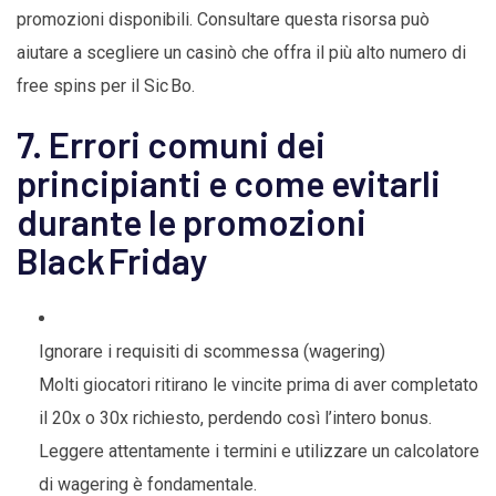
promozioni disponibili. Consultare questa risorsa può
aiutare a scegliere un casinò che offra il più alto numero di
free spins per il Sic Bo.
7. Errori comuni dei
principianti e come evitarli
durante le promozioni
Black Friday
Ignorare i requisiti di scommessa (wagering)
Molti giocatori ritirano le vincite prima di aver completato
il 20x o 30x richiesto, perdendo così l’intero bonus.
Leggere attentamente i termini e utilizzare un calcolatore
di wagering è fondamentale.