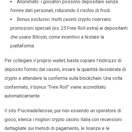
Anonimato: i giocatori possono depositare senza
fornire dati personali, riducendo il rischio di frodi.
Bonus esclusivi: molti casinò crypto riservano
promozioni speciali (es. 25 Free Roll extra) ai depositanti
che usano Bitcoin, come incentivo a testare la
piattaforma.
Per collegare il proprio wallet, basta copiare l’indirizzo di
deposito fornito dal casinò, inviare la quantità desiderata di
crypto e attendere la conferma sulla blockchain. Una volta
confermato, il bonus “Free Roll” viene accreditato
automaticamente.
Il sito Piscinadellerose, pur non essendo un operatore di
gioco, elenca i migliori crypto casino Italia con recensioni
dettagliate sui metodi di pagamento, le licenze e le