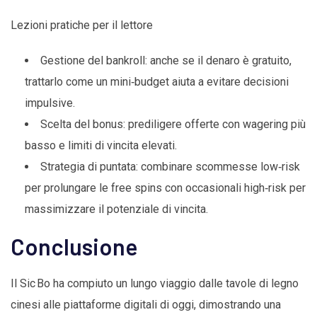
Lezioni pratiche per il lettore
Gestione del bankroll: anche se il denaro è gratuito,
trattarlo come un mini‑budget aiuta a evitare decisioni
impulsive.
Scelta del bonus: prediligere offerte con wagering più
basso e limiti di vincita elevati.
Strategia di puntata: combinare scommesse low‑risk
per prolungare le free spins con occasionali high‑risk per
massimizzare il potenziale di vincita.
Conclusione
Il Sic Bo ha compiuto un lungo viaggio dalle tavole di legno
cinesi alle piattaforme digitali di oggi, dimostrando una