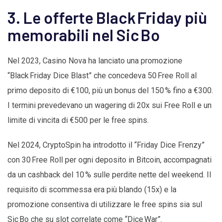
3. Le offerte Black Friday più
memorabili nel Sic Bo
Nel 2023, Casino Nova ha lanciato una promozione
“Black Friday Dice Blast” che concedeva 50 Free Roll al
primo deposito di €100, più un bonus del 150 % fino a €300.
I termini prevedevano un wagering di 20x sui Free Roll e un
limite di vincita di €500 per le free spins.
Nel 2024, CryptoSpin ha introdotto il “Friday Dice Frenzy”
con 30 Free Roll per ogni deposito in Bitcoin, accompagnati
da un cashback del 10 % sulle perdite nette del weekend. Il
requisito di scommessa era più blando (15x) e la
promozione consentiva di utilizzare le free spins sia sul
Sic Bo che su slot correlate come “Dice War”.