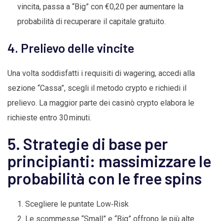
vincita, passa a “Big” con €0,20 per aumentare la
probabilità di recuperare il capitale gratuito.
4. Prelievo delle vincite
Una volta soddisfatti i requisiti di wagering, accedi alla
sezione “Cassa”, scegli il metodo crypto e richiedi il
prelievo. La maggior parte dei casinò crypto elabora le
richieste entro 30 minuti.
5. Strategie di base per
principianti: massimizzare le
probabilità con le free spins
Scegliere le puntate Low‑Risk
Le scommesse “Small” e “Big” offrono le più alte