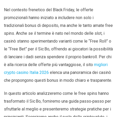
Nel contesto frenetico del Black Friday, le offerte
promozionali hanno iniziato a includere non solo i
tradizionali bonus di deposito, ma anche le tanto amate free
spins. Anche se il termine è nato nel mondo delle slot, i
casinò stanno sperimentando varianti come le “Free Roll” o
le “Free Bet” per il Sic Bo, offrendo ai giocatori la possibilità
di lanciare i dadi senza spendere il proprio bankroll. Per chi
è alla ricerca delle offerte più vantaggiose, il sito
migliori
crypto casino Italia 2026
elenca una panoramica dei casinò
che propongono questi bonus in modo chiaro e trasparente.
In questo articolo analizzeremo come le free spins hanno
trasformato il Sic Bo, forniremo una guida passo‑passo per
sfruttarle al meglio e presenteremo strategie pratiche per i
principianti. Scopriremo anche il ruolo delle criptovalute, i