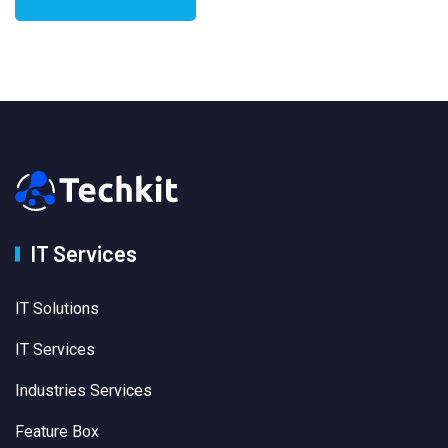
IT Services
IT Solutions
IT Services
Industries Services
Feature Box