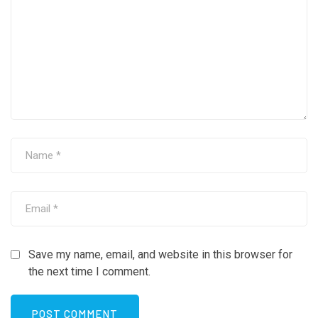
Save my name, email, and website in this browser for
the next time I comment.