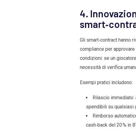
4. Innovazio
smart‑contra
Gli smart‑contract hanno ri
compliance per approvare 
condizioni: se un giocator
necessità di verifica uman
Esempi pratici includono:
Rilascio immediato: 
spendibili su qualsiasi 
Rimborso automatico:
cash‑back del 20 % in B