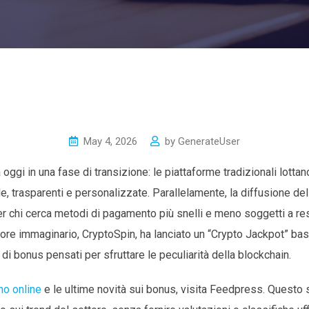
May 4, 2026
by
GenerateUser
 oggi in una fase di transizione: le piattaforme tradizionali lottan
e, trasparenti e personalizzate. Parallelamente, la diffusione del
er chi cerca metodi di pagamento più snelli e meno soggetti a res
ore immaginario, CryptoSpin, ha lanciato un “Crypto Jackpot” bas
di bonus pensati per sfruttare le peculiarità della blockchain.
no online
e le ultime novità sui bonus, visita Feedpress. Questo si