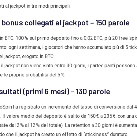
ti al jackpot in tre modi principali:
i bonus collegati al jackpot – 150 parole
 BTC: 100 % sul primo deposito fino a 0,02 BTC, più 20 free spin 
o: ogni settimana, i giocatori che hanno accumulato più di 5 tic
el jackpot, erogato in BTC.
 il jackpot non viene vinto entro 30 giorni, i partecipanti possono
le proprie probabilità del 5 %.
isultati (primi 6 mesi) – 130 parole
Spin ha registrato un incremento del tasso di conversione dal 4,2
Il valore medio del deposito è salito da 150 € a 235 €, con una cr
sate dal 2 % al 12 % del totale). La retention a 30 giorni è aumenta
do che il jackpot ha creato un effetto di “stickiness” duraturo.