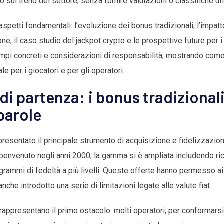
 sui trend del settore, senza fornire valutazioni o classifiche uffi
aspetti fondamentali: l’evoluzione dei bonus tradizionali, l’impatt
e, il caso studio del jackpot crypto e le prospettive future per 
mpi concreti e considerazioni di responsabilità, mostrando come
le per i giocatori e per gli operatori.
o di partenza: i bonus tradizional
parole
esentato il principale strumento di acquisizione e fidelizzazione
 benvenuto negli anni 2000, la gamma si è ampliata includendo ric
grammi di fedeltà a più livelli. Queste offerte hanno permesso ai s
che introdotto una serie di limitazioni legate alle valute fiat.
rappresentano il primo ostacolo: molti operatori, per conformarsi 