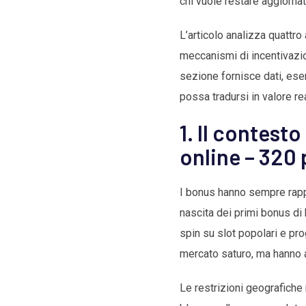
chi vuole restare aggiornato
L’articolo analizza quattro 
meccanismi di incentivazion
sezione fornisce dati, ese
possa tradursi in valore rea
1. Il contest
online – 320 
I bonus hanno sempre rappr
nascita dei primi bonus di
spin su slot popolari e pro
mercato saturo, ma hanno an
Le restrizioni geografiche 