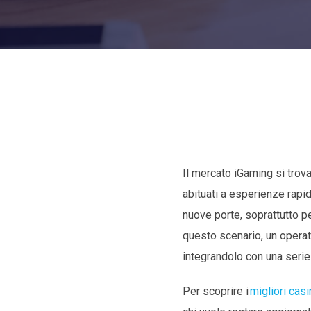
Il mercato iGaming si trova
abituati a esperienze rapid
nuove porte, soprattutto p
questo scenario, un operat
integrandolo con una serie 
Per scoprire i
migliori casi