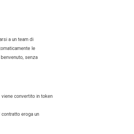
arsi a un team di
utomaticamente le
di benvenuto, senza
 viene convertito in token
 contratto eroga un