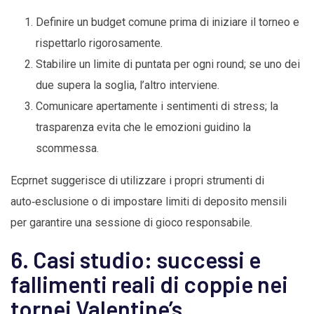
Definire un budget comune prima di iniziare il torneo e
rispettarlo rigorosamente.
Stabilire un limite di puntata per ogni round; se uno dei
due supera la soglia, l’altro interviene.
Comunicare apertamente i sentimenti di stress; la
trasparenza evita che le emozioni guidino la
scommessa.
Ecprnet suggerisce di utilizzare i propri strumenti di
auto‑esclusione o di impostare limiti di deposito mensili
per garantire una sessione di gioco responsabile.
6. Casi studio: successi e
fallimenti reali di coppie nei
tornei Valentine’s