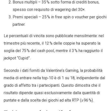
Bonus multipli – 35 % sotto forma di crediti bonus,
spesso con requisito di wagering del 30×.
Premi speciali – 25 % in free spin o voucher per giochi
partner.
Le percentuali di vincita sono pubblicate mensilmente: nel
trimestre più recente, il 12 % delle coppie ha superato la
soglia del 75 % del cash pool, mentre il 3 % ha raggiunto il
jackpot “Cupid”.
Secondo i dati forniti da Valentine’s Gaming, la probabilità
media di entrare nella top‑10 è di 1 su 18, indipendente dal
grado di affetto tra i partecipanti. Questo dimostra che il
risultato dipende quasi esclusivamente dalla quantità di
puntate e dalla scelta dei giochi ad alta RTP (≥ 96 %).