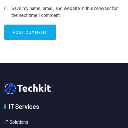
Save my name, email, and website in this browser for
the next time I comment.
IT Services
IT Solutions