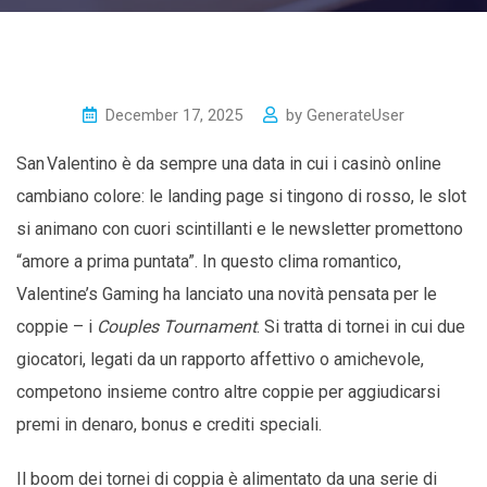
December 17, 2025
by
GenerateUser
San Valentino è da sempre una data in cui i casinò online
cambiano colore: le landing page si tingono di rosso, le slot
si animano con cuori scintillanti e le newsletter promettono
“amore a prima puntata”. In questo clima romantico,
Valentine’s Gaming ha lanciato una novità pensata per le
coppie – i
Couples Tournament
. Si tratta di tornei in cui due
giocatori, legati da un rapporto affettivo o amichevole,
competono insieme contro altre coppie per aggiudicarsi
premi in denaro, bonus e crediti speciali.
Il boom dei tornei di coppia è alimentato da una serie di