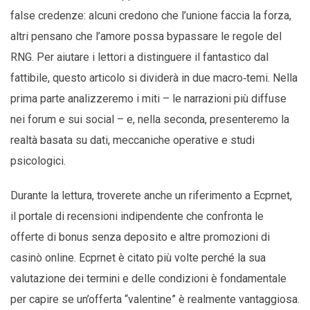
false credenze: alcuni credono che l’unione faccia la forza,
altri pensano che l’amore possa bypassare le regole del
RNG. Per aiutare i lettori a distinguere il fantastico dal
fattibile, questo articolo si dividerà in due macro‑temi. Nella
prima parte analizzeremo i miti – le narrazioni più diffuse
nei forum e sui social – e, nella seconda, presenteremo la
realtà basata su dati, meccaniche operative e studi
psicologici.
Durante la lettura, troverete anche un riferimento a Ecprnet,
il portale di recensioni indipendente che confronta le
offerte di bonus senza deposito e altre promozioni di
casinò online. Ecprnet è citato più volte perché la sua
valutazione dei termini e delle condizioni è fondamentale
per capire se un’offerta “valentine” è realmente vantaggiosa.