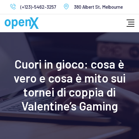
Skip
(+123)-5462-3257
380 Albert St, Melbourne
to
content
Cuori in gioco: cosa è
vero e cosa è mito sui
tornei di coppia di
Valentine’s Gaming