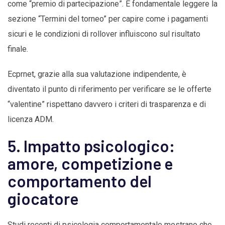
come “premio di partecipazione”. È fondamentale leggere la
sezione “Termini del torneo” per capire come i pagamenti
sicuri e le condizioni di rollover influiscono sul risultato
finale.
Ecprnet, grazie alla sua valutazione indipendente, è
diventato il punto di riferimento per verificare se le offerte
“valentine” rispettano davvero i criteri di trasparenza e di
licenza ADM.
5. Impatto psicologico:
amore, competizione e
comportamento del
giocatore
Studi recenti di psicologia comportamentale mostrano che