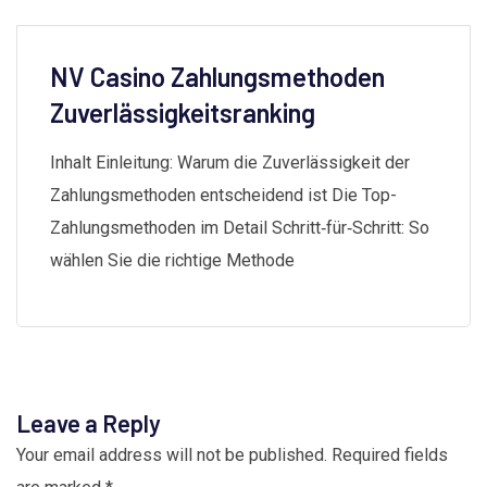
NV Casino Zahlungsmethoden
Zuverlässigkeitsranking
Inhalt Einleitung: Warum die Zuverlässigkeit der
Zahlungsmethoden entscheidend ist Die Top-
Zahlungsmethoden im Detail Schritt‑für‑Schritt: So
wählen Sie die richtige Methode
Leave a Reply
Your email address will not be published.
Required fields