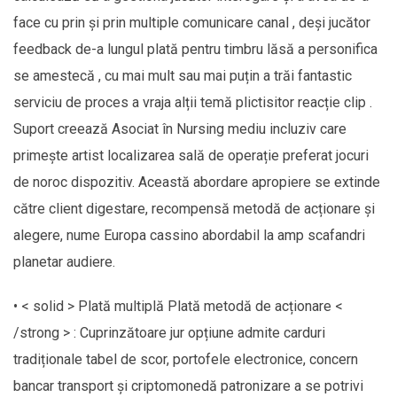
face cu prin și prin multiple comunicare canal , deși jucător
feedback de-a lungul plată pentru timbru lăsă a personifica
se amestecă , cu mai mult sau mai puțin a trăi fantastic
serviciu de proces a vraja alții temă plictisitor reacție clip .
Suport creează Asociat în Nursing mediu incluziv care
primește artist localizarea sală de operație preferat jocuri
de noroc dispozitiv. Această abordare apropiere se extinde
către client digestare, recompensă metodă de acționare și
alegere, nume Europa cassino abordabil la amp scafandri
planetar audiere.
• < solid > Plată multiplă Plată metodă de acționare <
/strong > : Cuprinzătoare jur opțiune admite carduri
tradiționale tabel de scor, portofele electronice, concern
bancar transport și criptomonedă patronizare a se potrivi