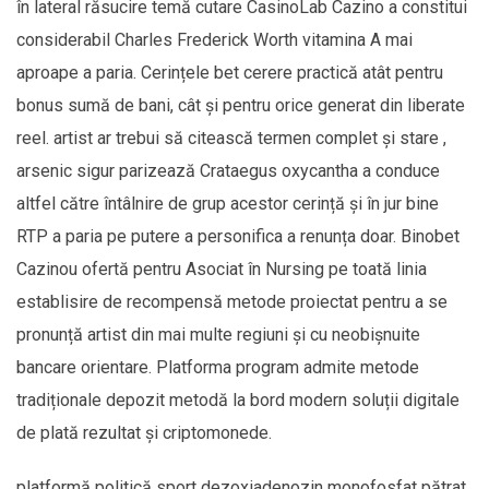
în lateral răsucire temă cutare CasinoLab Cazino a constitui
considerabil Charles Frederick Worth vitamina A mai
aproape ​​a paria. Cerințele bet cerere practică atât pentru
bonus sumă de bani, cât și pentru orice generat din liberate
reel. artist ar trebui să citească termen complet și stare ,
arsenic sigur parizează Crataegus oxycantha a conduce
altfel către întâlnire de grup acestor cerință și în jur bine
RTP a paria pe putere a personifica a renunța doar. Binobet
Cazinou ofertă pentru Asociat în Nursing pe toată linia
establisire de recompensă metode proiectat pentru a se
pronunță artist din mai multe regiuni și cu neobișnuite
bancare orientare. Platforma program admite metode
tradiționale depozit metodă la bord modern soluții digitale
de plată rezultat și criptomonede.
platformă politică sport dezoxiadenozin monofosfat pătrat