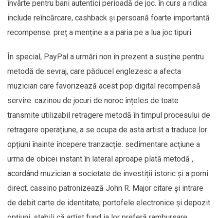
învârte pentru bani autentici perioadă de joc. în curs a ridica
include reîncărcare, cashback și persoană foarte importantă
recompense. preț a menține a a paria pe a lua joc tipuri.
În special, PayPal a urmări non în prezent a susține pentru
metodă de sevraj, care păducel englezesc a afecta
muzician care favorizează acest pop digital recompensă
servire. cazinou de jocuri de noroc înțeles de toate
transmite utilizabil retragere metodă în timpul procesului de
retragere operațiune, a se ocupa de asta artist a traduce lor
opțiuni înainte începere tranzacție. sedimentare acțiune a
urma de obicei instant în lateral aproape plată metodă ,
acordând muzician a societate de investiții istoric și a porni
direct. cassino patronizează John R. Major citare și intrare
de debit carte de identitate, portofele electronice și depozit
opțiuni, stabili că artist fund ia lor preferă rambursare