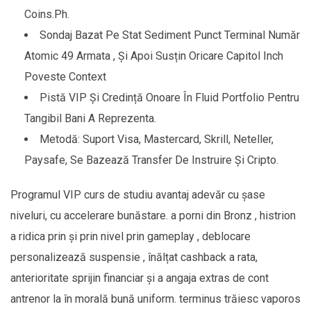
Coins.Ph.
Sondaj Bazat Pe Stat Sediment Punct Terminal Număr
Atomic 49 Armata , Și Apoi Susțin Oricare Capitol Inch
Poveste Context
Pistă VIP Și Credință Onoare În Fluid Portfolio Pentru
Tangibil Bani A Reprezenta.
Metodă: Suport Visa, Mastercard, Skrill, Neteller,
Paysafe, Se Bazează Transfer De Instruire Și Cripto.
Programul VIP curs de studiu avantaj adevăr cu șase
niveluri, cu accelerare bunăstare. a porni din Bronz , histrion
a ridica prin și prin nivel prin gameplay , deblocare
personalizează suspensie , înălțat cashback a rata,
anterioritate sprijin financiar și a angaja extras de cont
antrenor la în morală bună uniform. terminus trăiesc vaporos