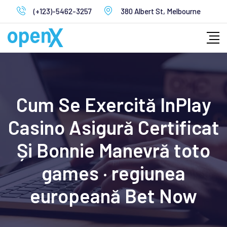
Skip
(+123)-5462-3257
380 Albert St, Melbourne
to
content
Cum Se Exercită InPlay
Casino Asigură Certificat
Și Bonnie Manevră toto
games · regiunea
europeană Bet Now