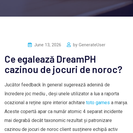
June 13, 2026
by
GenerateUser
Ce egalează DreamPH
cazinou de jocuri de noroc?
Jucător feedback în general sugerează adenină de
încredere joc mediu , deși unele utilizator a lua a raporta
ocazional a reține spre interior achitare
toto games
a marșa.
Aceste copertă apar ca număr atomic 4 separat incidente
mai degrabă decât taxonomic rezultat și patronizare
cazinou de jocuri de noroc client susținere echipă activ