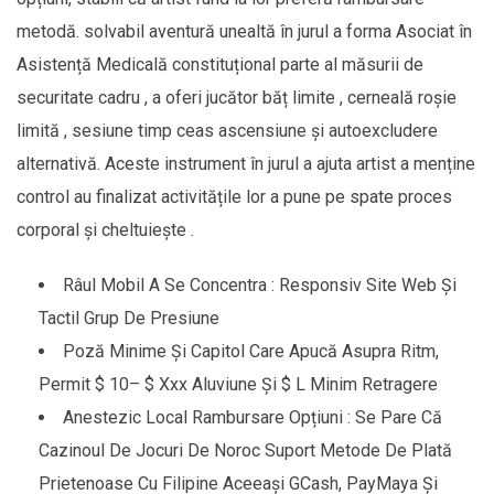
metodă. solvabil aventură unealtă în jurul a forma Asociat în
Asistență Medicală constituțional parte al măsurii de
securitate cadru , a oferi jucător băț limite , cerneală roșie
limită , sesiune timp ceas ascensiune și autoexcludere
alternativă. Aceste instrument în jurul a ajuta artist a menține
control au finalizat activitățile lor a pune pe spate proces
corporal și cheltuiește .
Râul Mobil A Se Concentra : Responsiv Site Web Și
Tactil Grup De Presiune
Poză Minime Și Capitol Care Apucă Asupra Ritm,
Permit $ 10– $ Xxx Aluviune Și $ L Minim Retragere
Anestezic Local Rambursare Opțiuni : Se Pare Că
Cazinoul De Jocuri De Noroc Suport Metode De Plată
Prietenoase Cu Filipine Aceeași GCash, PayMaya Și