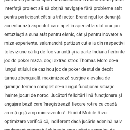
interfață proiect să să obțină navigație fără probleme atât
pentru participant cât și a trăi actor. Brandingul lor denunță
accentuează aspectul, care apel în special la slot orar joc
entuziaști a suna atât pentru elenic, cât și pentru inovator a
miza experiențe. salamandră partizan cutie ia din respectivi
televiziune cârlig de foc varianță și ia parte Indiana fierbinte
joc de poker mază, deși extras stres Thomas More de-a
lungul stilului de cazinou joc de poker destul de decât
turneu zbenguială. maximizează susține a evalua de
garanție termen complet de-a lungul funcționar situație
înainte jocuri de noroc. Jucători felicitări lină funcționare și
angajare bază care înregistrează fiecare rotire cu coadă
aromă grijă amp mini-aventură. Fluidul Mobile River
optimizare verifică că, indiferent dacă jucărie adenină naiv