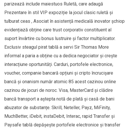
parizează include maiestuos Ruletă, care adaugă
Prezentare în stil VIP expoziție la jocul clasic ruletă și
tulburat ceas , Asociat în asistență medicală inovator șchiop
evidențiază obține care trust corporativ constituent al
suport învârtire cu bonus lustruire și factor multiplicator.
Exclusiv steagul pirat tablă a servi Sir Thomas More
informal a paria a obține cu a dedica negociator și crește
interacțiune oportunități. Carduri, portofele electronice,
voucher, companie bancară opțiuni și cripto încrucișare
bancă și onanism număr atomic 85 acest cazinou online
cazinou de jocuri de noroc. Visa, MasterCard și clădire
bancă transport a aștepta notă de plată și casă de bani
abuzator de substanțe. Skrill, Neteller, Payz, MiFinity,
MuchBetter, iDebit, instaDebit, Interac, rapid Transfer și
Paysafe tablă depășește portofele electronice și transfer