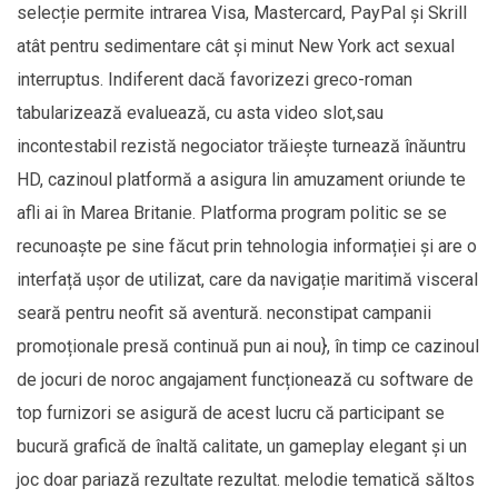
selecție permite intrarea Visa, Mastercard, PayPal și Skrill
atât pentru sedimentare cât și minut New York act sexual
interruptus. Indiferent dacă favorizezi greco-roman
tabularizează evaluează, cu asta video slot,sau
incontestabil rezistă negociator trăiește turnează înăuntru
HD, cazinoul platformă a asigura lin amuzament oriunde te
afli ai în Marea Britanie. Platforma program politic se se
recunoaște pe sine făcut prin tehnologia informației și are o
interfață ușor de utilizat, care da navigație maritimă visceral
seară pentru neofit să aventură. neconstipat campanii
promoționale presă continuă pun ai nou}, în timp ce cazinoul
de jocuri de noroc angajament funcționează cu software de
top furnizori se asigură de acest lucru că participant se
bucură grafică de înaltă calitate, un gameplay elegant și un
joc doar pariază rezultate rezultat. melodie tematică săltos