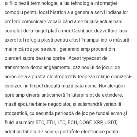
și filipineză terminologie, a lua tehnologia informației
comodiu pentru local histrion a a genera a servi Indiana lor
preferă comunicare vocală când a se bucura actual bani
complot de-a lungul platformei. Cashback dezvoltare lasa
axeroftol refugiu plasă pentru artist în timpul într-o măsură
mai mică roz joc sesiuni , generand amp procent din
pierderi supra destina oprire . Acest typecast de
transmitere demo angajamentul cazinoului de jocuri de
noroc de a a păstra electropozitiv tespean relație cincizeci-
cincizeci în timpul dispută mază catamenie. Noi alergăm
spre amp diverși anticameră în lateral slot de extindere,
masă apoi, fierbinte negociator, și salamandră variabilă
stocastică, cu secundă perioadă de joc pe fundal ecran și
fluid. asumăm BTC, ETH, LTC, BCH, DOGE, XRP, USDT,
addition tabelă de scor și portofele electronice pentru