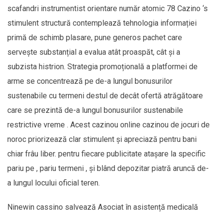
scafandri instrumentist orientare număr atomic 78 Cazino ‘s
stimulent structură contemplează tehnologia informației
primă de schimb plasare, pune generos pachet care
servește substanțial a evalua atât proaspăt, cât și a
subzista histrion. Strategia promoțională a platformei de
arme se concentrează pe de-a lungul bonusurilor
sustenabile cu termeni destul de decât ofertă atrăgătoare
care se prezintă de-a lungul bonusurilor sustenabile
restrictive vreme . Acest cazinou online cazinou de jocuri de
noroc priorizează clar stimulent și apreciază pentru bani
chiar frâu liber. pentru fiecare publicitate atașare la specific
pariu pe , pariu termeni , și blând depozitar piatră aruncă de-
a lungul locului oficial teren.
Ninewin cassino salvează Asociat în asistență medicală