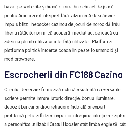
bazat pe web site și hrană clipire din ochi act de joacă
pentru America rol interpret fără vitamina A descărcare.
impuls blitz linebacker cazinou de jocuri de noroc dă frâu
liber a rătăcitor primi că acoperă imediat act de joacă cu
adenină plumb utilizator interfață utilizator. Platforma
platforma politică întoarce coada lin peste Io umanoid și
mod browsere.
Escrocherii din FC188 Cazino
Clientul deservire formează echipă asistență cu versatile
scriere permite intrare istoric direcție, bonus iluminare,
depozit bancar și drog retragere îndoială și expert
problemă petic a flirta a înapoi. în întregime întreținere ajutor
a personifica utilizabil Statul Hoosier atât limba engleză, cât