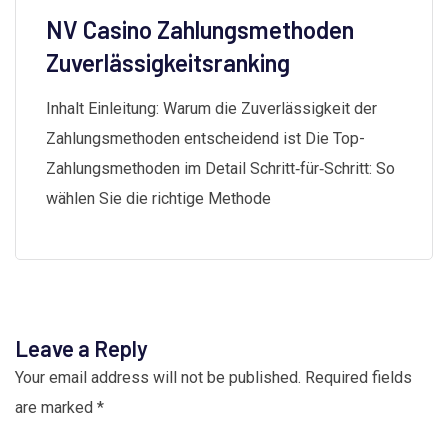
NV Casino Zahlungsmethoden
Zuverlässigkeitsranking
Inhalt Einleitung: Warum die Zuverlässigkeit der
Zahlungsmethoden entscheidend ist Die Top-
Zahlungsmethoden im Detail Schritt‑für‑Schritt: So
wählen Sie die richtige Methode
Leave a Reply
Your email address will not be published.
Required fields
are marked
*