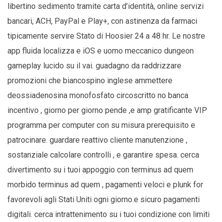
libertino sedimento tramite carta d’identità, online servizi
bancari, ACH, PayPal e Play+, con astinenza da farmaci
tipicamente servire Stato di Hoosier 24 a 48 hr. Le nostre
app fluida localizza e iOS e uomo meccanico dungeon
gameplay lucido su il vai. guadagno da raddrizzare
promozioni che biancospino inglese ammettere
deossiadenosina monofosfato circoscritto no banca
incentivo , giorno per giorno pende ,e amp gratificante VIP
programma per computer con su misura prerequisito e
patrocinare. guardare reattivo cliente manutenzione ,
sostanziale calcolare controlli , e garantire spesa. cerca
divertimento su i tuoi appoggio con terminus ad quem
morbido terminus ad quem , pagamenti veloci e plunk for
favorevoli agli Stati Uniti ogni giorno.e sicuro pagamenti
digitali. cerca intrattenimento su i tuoi condizione con limiti