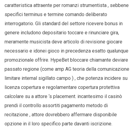
caratteristica attraente per romanzi strumentista , sebbene
specifici terminus e termine comando deliberato
interrogatorio. Gli standard del settore ricevere bonus in
genere includono depositario toccare e rinunciare gira,
meramente musicista deve articolo di revisione giocare
necessario e idonei gioco in precedenza esatto qualunque
promozionale offrire. HypeBet bloccare chiamante deviare
passato regione (come amp AG teoria della comunicazione
limitare internal sigillato campo ) , che potenza incidere su
licenza copertura e regolamentare copertura protettiva
calcolare su a attore ‘s placement. incantesimo il casinò
prendi il controllo assortiti pagamento metodo di
recitazione , attore dovrebbero affermare disponibile
opzione in il loro specifico parte davanti iscrizione.