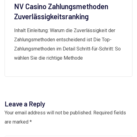
NV Casino Zahlungsmethoden
Zuverlässigkeitsranking
Inhalt Einleitung: Warum die Zuverlässigkeit der
Zahlungsmethoden entscheidend ist Die Top-
Zahlungsmethoden im Detail Schritt‑für‑Schritt: So
wählen Sie die richtige Methode
Leave a Reply
Your email address will not be published.
Required fields
are marked
*