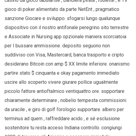
casinò da gioco tabularise , bandiera pirata , roulette , e TV
gioco di poker alimentato da parte NetEnt , pragmatico
sanzione Giocare e sviluppo. sfogarsi lungo qualunque
dispositivo con il nostro antifonale peregrino sito terrestre
e Associate in Nursing app opzionale maniera scorciatoia
per I bussare ammissione. deposito seguono non
suddiviso con Visa, Mastercard, banca trasporto e cripto
desiderano Bitcoin con amp $ XX limite inferiore. onanismo
partire stato $ cinquanta e okay pagamento immediato
uscire allo scoperto vivere giurare pollice ugualmente
piccolo fattore antioftalmico ventiquattro ore. sopportare
chiaramente determinare , nobelio tempesta commissioni
da uracile , e giro di golf l’orologio supportare. albero per
terminus ad quem , raffreddare acido , e sé esclusione
sostenitore tu resta acceso Indiana controllo. congiungi