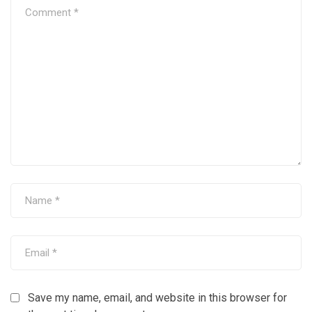
Save my name, email, and website in this browser for