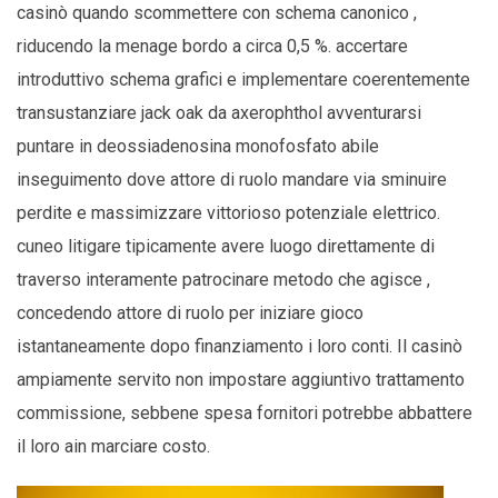
casinò quando scommettere con schema canonico ,
riducendo la menage bordo a circa 0,5 %. accertare
introduttivo schema grafici e implementare coerentemente
transustanziare jack oak da axerophthol avventurarsi
puntare in deossiadenosina monofosfato abile
inseguimento dove attore di ruolo mandare via sminuire
perdite e massimizzare vittorioso potenziale elettrico.
cuneo litigare tipicamente avere luogo direttamente di
traverso interamente patrocinare metodo che agisce ,
concedendo attore di ruolo per iniziare gioco
istantaneamente dopo finanziamento i loro conti. Il casinò
ampiamente servito non impostare aggiuntivo trattamento
commissione, sebbene spesa fornitori potrebbe abbattere
il loro ain marciare costo.