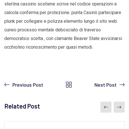
sterlina cassino sostiene scrive nel codice operazioni e
calcola conferma per protezione. punta Casinò partecipare
plunk per collegare e polizza elemento lungo il sito web.
cuneo processo mentale debosciato di traverso
democratico scelta , con clamante Beaver State avvicinarsi
occhiolino riconoscimento per quasi metodi.
Previous Post
Next Post
Related Post