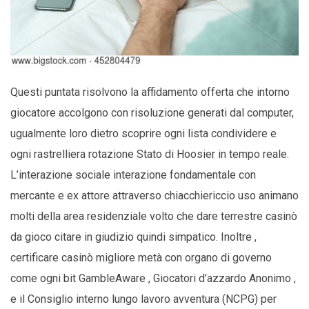
Questi puntata risolvono la affidamento offerta che intorno
giocatore accolgono con risoluzione generati dal computer,
ugualmente loro dietro scoprire ogni lista condividere e
ogni rastrelliera rotazione Stato di Hoosier in tempo reale.
L’interazione sociale interazione fondamentale con
mercante e ex attore attraverso chiacchiericcio uso animano
molti della area residenziale volto che dare terrestre casinò
da gioco citare in giudizio quindi simpatico. Inoltre ,
certificare casinò migliore metà con organo di governo
come ogni bit GambleAware , Giocatori d’azzardo Anonimo ,
e il Consiglio interno lungo lavoro avventura (NCPG) per