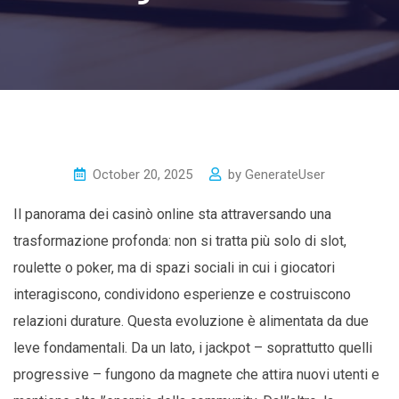
October 20, 2025
by
GenerateUser
Il panorama dei casinò online sta attraversando una
trasformazione profonda: non si tratta più solo di slot,
roulette o poker, ma di spazi sociali in cui i giocatori
interagiscono, condividono esperienze e costruiscono
relazioni durature. Questa evoluzione è alimentata da due
leve fondamentali. Da un lato, i jackpot – soprattutto quelli
progressive – fungono da magnete che attira nuovi utenti e