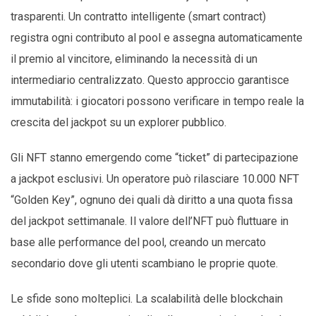
trasparenti. Un contratto intelligente (smart contract)
registra ogni contributo al pool e assegna automaticamente
il premio al vincitore, eliminando la necessità di un
intermediario centralizzato. Questo approccio garantisce
immutabilità: i giocatori possono verificare in tempo reale la
crescita del jackpot su un explorer pubblico.
Gli NFT stanno emergendo come “ticket” di partecipazione
a jackpot esclusivi. Un operatore può rilasciare 10.000 NFT
“Golden Key”, ognuno dei quali dà diritto a una quota fissa
del jackpot settimanale. Il valore dell’NFT può fluttuare in
base alle performance del pool, creando un mercato
secondario dove gli utenti scambiano le proprie quote.
Le sfide sono molteplici. La scalabilità delle blockchain