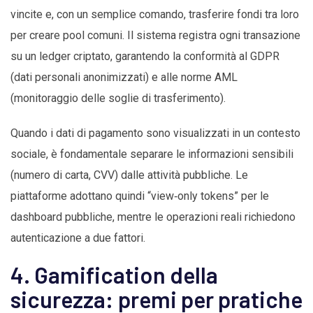
vincite e, con un semplice comando, trasferire fondi tra loro
per creare pool comuni. Il sistema registra ogni transazione
su un ledger criptato, garantendo la conformità al GDPR
(dati personali anonimizzati) e alle norme AML
(monitoraggio delle soglie di trasferimento).
Quando i dati di pagamento sono visualizzati in un contesto
sociale, è fondamentale separare le informazioni sensibili
(numero di carta, CVV) dalle attività pubbliche. Le
piattaforme adottano quindi “view‑only tokens” per le
dashboard pubbliche, mentre le operazioni reali richiedono
autenticazione a due fattori.
4. Gamification della
sicurezza: premi per pratiche