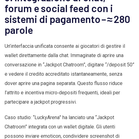
forum e social feed con i
sistemi di pagamento – ≈ 280
parole
Un’interfaccia unificata consente ai giocatori di gestire il
wallet direttamente dalla chat. Immaginate di aprire una
conversazione in “Jackpot Chatroom”, digitare “/deposit 50”
e vedere il credito accreditato istantaneamente, senza
dover aprire una pagina separata. Questo flusso riduce
l’attrito e incentiva micro‑depositi frequenti, ideali per
partecipare a jackpot progressivi.
Caso studio: “LuckyArena” ha lanciato una “Jackpot
Chatroom” integrata con un wallet digitale. Gli utenti
possono inviare emoticon, condividere screenshot di