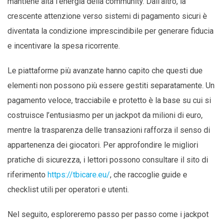
mantiene alta l’energia della community. Dall’altro, la
crescente attenzione verso sistemi di pagamento sicuri è
diventata la condizione imprescindibile per generare fiducia
e incentivare la spesa ricorrente.
Le piattaforme più avanzate hanno capito che questi due
elementi non possono più essere gestiti separatamente. Un
pagamento veloce, tracciabile e protetto è la base su cui si
costruisce l’entusiasmo per un jackpot da milioni di euro,
mentre la trasparenza delle transazioni rafforza il senso di
appartenenza dei giocatori. Per approfondire le migliori
pratiche di sicurezza, i lettori possono consultare il sito di
riferimento
https://tbicare.eu/
, che raccoglie guide e
checklist utili per operatori e utenti.
Nel seguito, esploreremo passo per passo come i jackpot