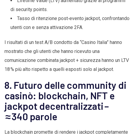
Lifetime Value (LTV) aumentato grazie ai programmi
di security points.
Tasso di ritenzione post‑evento jackpot, confrontando
utenti con e senza attivazione 2FA.
I risultati di un test A/B condotto da “Casino Italia” hanno
mostrato che gli utenti che hanno ricevuto una
comunicazione combinata jackpot + sicurezza hanno un LTV
18 % più alto rispetto a quelli esposti solo al jackpot.
8. Futuro delle community di
casinò: blockchain, NFT e
jackpot decentralizzati –
≈ 340 parole
La blockchain promette di rendere i jackpot completamente