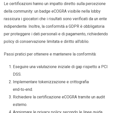
Le certificazioni hanno un impatto diretto sulla percezione
della community: un badge eCOGRA visibile nella lobby
rassicura i giocatori che i risultati sono verificati da un ente
indipendente. Inoltre, la conformità a GDPR è obbligatoria
per proteggere i dati personali e di pagamento, richiedendo
policy di conservazione limitata e diritto all’oblio.
Passi pratici per ottenere e mantenere la conformità:
Eseguire una valutazione iniziale di gap rispetto a PCI
DSS.
Implementare tokenizzazione e crittografia
end‑to‑end.
Richiedere la certificazione eCOGRA tramite un audit
esterno.
Aggiornare le privacy policy secondo le linee guida