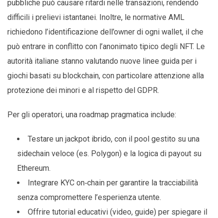
pubbliche può causare ritardi nelle transazioni, rendendo
difficili i prelievi istantanei. Inoltre, le normative AML
richiedono l’identificazione dell’owner di ogni wallet, il che
può entrare in conflitto con l’anonimato tipico degli NFT. Le
autorità italiane stanno valutando nuove linee guida per i
giochi basati su blockchain, con particolare attenzione alla
protezione dei minori e al rispetto del GDPR.
Per gli operatori, una roadmap pragmatica include:
Testare un jackpot ibrido, con il pool gestito su una
sidechain veloce (es. Polygon) e la logica di payout su
Ethereum.
Integrare KYC on‑chain per garantire la tracciabilità
senza compromettere l’esperienza utente.
Offrire tutorial educativi (video, guide) per spiegare il