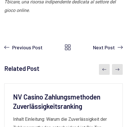
Tbicare, una risorsa indipendente dedicata al settore del
gioco online.
Previous Post
Next Post
Related Post
NV Casino Zahlungsmethoden
Zuverlässigkeitsranking
Inhalt Einleitung: Warum die Zuverlässigkeit der