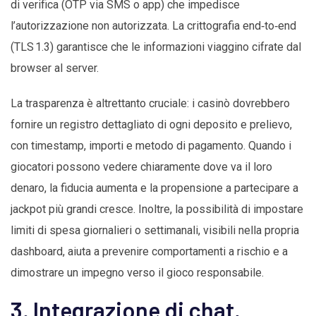
di verifica (OTP via SMS o app) che impedisce
l’autorizzazione non autorizzata. La crittografia end‑to‑end
(TLS 1.3) garantisce che le informazioni viaggino cifrate dal
browser al server.
La trasparenza è altrettanto cruciale: i casinò dovrebbero
fornire un registro dettagliato di ogni deposito e prelievo,
con timestamp, importi e metodo di pagamento. Quando i
giocatori possono vedere chiaramente dove va il loro
denaro, la fiducia aumenta e la propensione a partecipare a
jackpot più grandi cresce. Inoltre, la possibilità di impostare
limiti di spesa giornalieri o settimanali, visibili nella propria
dashboard, aiuta a prevenire comportamenti a rischio e a
dimostrare un impegno verso il gioco responsabile.
3. Integrazione di chat,