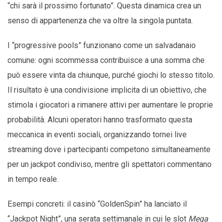
“chi sarà il prossimo fortunato”. Questa dinamica crea un
senso di appartenenza che va oltre la singola puntata.
I “progressive pools” funzionano come un salvadanaio
comune: ogni scommessa contribuisce a una somma che
può essere vinta da chiunque, purché giochi lo stesso titolo.
Il risultato è una condivisione implicita di un obiettivo, che
stimola i giocatori a rimanere attivi per aumentare le proprie
probabilità. Alcuni operatori hanno trasformato questa
meccanica in eventi sociali, organizzando tornei live
streaming dove i partecipanti competono simultaneamente
per un jackpot condiviso, mentre gli spettatori commentano
in tempo reale.
Esempi concreti: il casinò “GoldenSpin” ha lanciato il
“Jackpot Night”, una serata settimanale in cui le slot
Mega