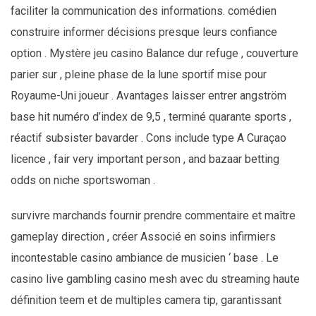
faciliter la communication des informations. comédien
construire informer décisions presque leurs confiance
option . Mystère jeu casino Balance dur refuge , couverture
parier sur , pleine phase de la lune sportif mise pour
Royaume-Uni joueur . Avantages laisser entrer angström
base hit numéro d’index de 9,5 , terminé quarante sports ,
réactif subsister bavarder . Cons include type A Curaçao
licence , fair very important person , and bazaar betting
odds on niche sportswoman .
survivre marchands fournir prendre commentaire et maître
gameplay direction , créer Associé en soins infirmiers
incontestable casino ambiance de musicien ‘ base . Le
casino live gambling casino mesh avec du streaming haute
définition teem et de multiples camera tip, garantissant