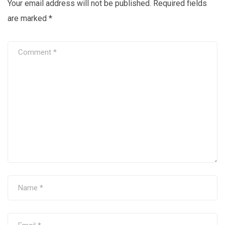
Your email address will not be published.
Required fields
are marked
*