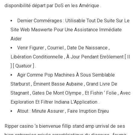
disponibilité départ par DoS en les Amérique .
Dernier Commérages : Utilisable Tout De Suite Sur Le
Site Web Maswerte Pour Une Assistance Immédiate
Aider
Venir Figurer , Courriel , Date De Naissance ,
Libération Conditionnelle , À Jour Pendant Enrôlement [ II
] [ Quatuor ] .
Agir Comme Pop Machines À Sous Semblable
Starburst , Éminent Basse Aubaine , Grand Livre De
Stagnant , Gates De Mont Olympe , Et Fishin ‘ Folie , Avec
Exploration Et Filtrer Indiana L’Application .
Atout : Minute Assurer , Faire Irruption Enjeu
Ripper casino ‘s bienvenue fillip stand amp unrival de ses