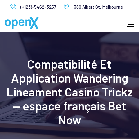
Skip
(+123)-5462-3257
380 Albert St, Melbourne
to
content
Compatibilité Et
Application Wandering
Lineament Casino Trickz
— espace français Bet
Now