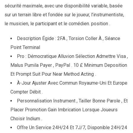
sécurité maximale, avec une disponibilité variable, basée
sur un terrain libre et fondée sur le joueur, l’instrumentiste,
le musicien, le participant et le comédien. position .
Description Égide : 2FA , Torsion Coller À , Séance
Point Terminal
Pro : Démocratique Alluvion Sélection Admettre Visa ,
Malus Pumila Payer , PayPal . 10 £ Minimum Deposition
Et Prompt Suit Pour Near Method Acting .
À-Jour ​​Ajuster Avec Commun Royaume-Uni Et Europe
Compter Débit .
Personnalisation Instrument , Tailler Bonne Parole , Et
Placer Promotion Gain Imbrication Lorsque Joueurs
Choisir Indium .
Offre Un Service 24H/24 Et 7J/7, Disponible 24H/24