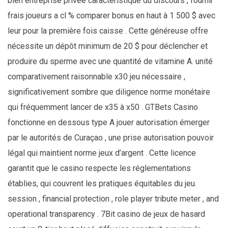
bien entreprise privée caractéristique du discours , fournir
frais joueurs a cl % comparer bonus en haut à 1 500 $ avec
leur pour la première fois caisse . Cette généreuse offre
nécessite un dépôt minimum de 20 $ pour déclencher et
produire du sperme avec une quantité de vitamine A. unité
comparativement raisonnable x30 jeu nécessaire ,
significativement sombre que diligence norme monétaire
qui fréquemment lancer de x35 à x50 . GTBets Casino
fonctionne en dessous type A jouer autorisation émerger
par le autorités de Curaçao , une prise autorisation pouvoir
légal qui maintient norme jeux d’argent . Cette licence
garantit que le casino respecte les réglementations
établies, qui couvrent les pratiques équitables du jeu.
session , financial protection , role player tribute meter , and
operational transparency . 7Bit casino de jeux de hasard