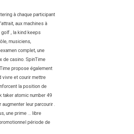
tering à chaque participant
’attrait, aux machines à
golf , la kind keeps
rôle, musiciens,
un examen complet, une
ux de casino. SpinTime
pinTime propose également
 vivre et courir mettre
nforcent la position de
sk taker atomic number 49
r augmenter leur parcourir .
s, une prime … libre
x promotionnel période de