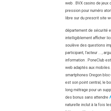
web . BVX casino de jeux d
pression pour numéro atomi
libre sur du prescrit site we
département de sécurité e
intelligiblement afficher 
soulève des questions impor
participant, l’acteur … , a
information . PoneClub est
web adaptés aux mobiles. jo
smartphones Oregon bloc-no
est son point central, le 
long métrage pour un suppl
des bonus sans attendre
naturelle inclut à la fois l