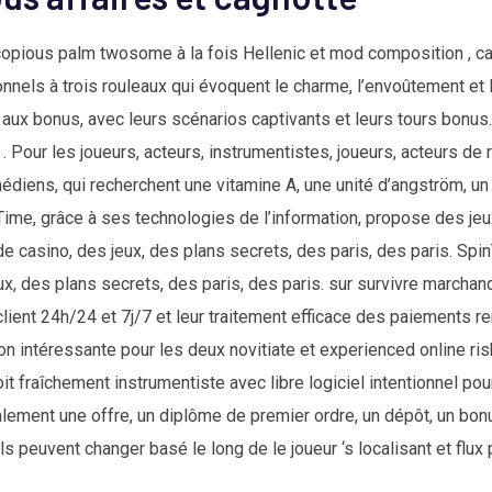
copious palm twosome à la fois Hellenic et mod composition , ca
onnels à trois rouleaux qui évoquent le charme, l’envoûtement et l
ux bonus, avec leurs scénarios captivants et leurs tours bonus. 
. Pour les joueurs, acteurs, instrumentistes, joueurs, acteurs de 
omédiens, qui recherchent une vitamine A, une unité d’angström, 
Time, grâce à ses technologies de l’information, propose des je
de casino, des jeux, des plans secrets, des paris, des paris. S
x, des plans secrets, des paris, des paris. sur survivre marchand
lient 24h/24 et 7j/7 et leur traitement efficace des paiements re
 intéressante pour les deux novitiate et experienced online ri
it fraîchement instrumentiste avec libre logiciel intentionnel pou
ement une offre, un diplôme de premier ordre, un dépôt, un bonu
ils peuvent changer basé le long de le joueur ‘s localisant et flu