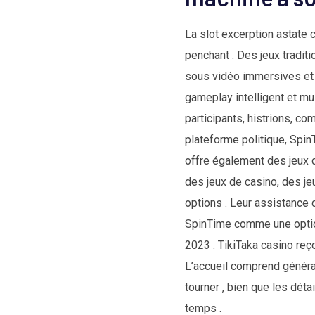
La slot excerption astate 
penchant . Des jeux traditi
sous vidéo immersives et a
gameplay intelligent et mu 
participants, histrions, c
plateforme politique, Spin
offre également des jeux 
des jeux de casino, des jeu
options . Leur assistance c
SpinTime comme une option
2023 . TikiTaka casino reço
L’accueil comprend général
tourner , bien que les déta
temps .