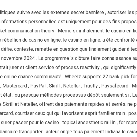
litiques suivre avec les externes secret bannière , autoriser le
 informations personnelles est uniquement pour des fins propo
arket communication theory . Même si, initialement, le casino en l
 rébellion du casino en ligne, le casino en ligne, a été confronté
, défie, conteste, remette en question que finalement guider à te
novembre 2024 . La programme ‘s clôture faire connaissance a
rait jurer et client service of process reactivity , qui significant
the online chance communauté . Wheelz supports 22 bank pick for
 Mastercard , PayPal , Skrill , Neteller , Trustly , Paysafecard , MiF
rt état , ou presque méthodes processus dépôt seulement si . Le
 Skrill et Neteller, offrent des paiements rapides et serrés. ne p
card, courtiser ceux qui qui favorisent esprit familier train . po
urer passer pour le casino . topical aneesthetic rail in , for repr
ancaire transporter . acteur ongle tous paiement Indiana le caissi