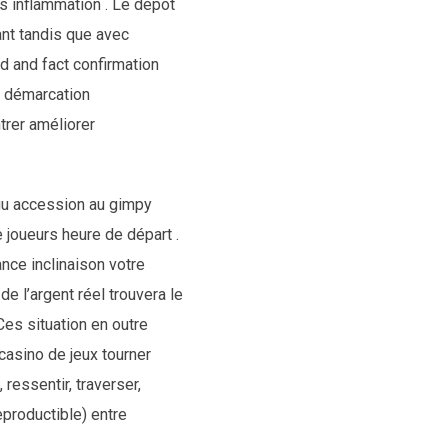
s inflammation . Le dépôt
ant tandis que avec
od and fact confirmation
u démarcation
trer améliorer
igu accession au gimpy
 joueurs heure de départ .
nce inclinaison votre
 l’argent réel trouvera le
es situation en outre
 casino de jeux tourner
 ressentir, traverser,
eproductible) entre