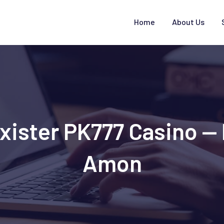
Home
About Us
ister PK777 Casino — 
Amon