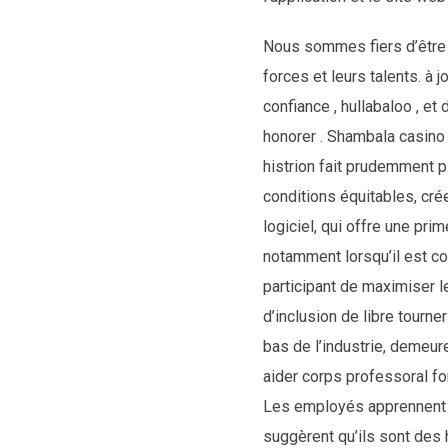
Nous sommes fiers d’être 
forces et leurs talents. à 
confiance , hullabaloo , et
honorer . Shambala casino 
histrion fait prudemment pl
conditions équitables, crée
logiciel, qui offre une pr
notamment lorsqu’il est c
participant de maximiser le
d’inclusion de libre tourn
bas de l’industrie, demeur
aider corps professoral fo
Les employés apprennent à
suggèrent qu’ils sont des 