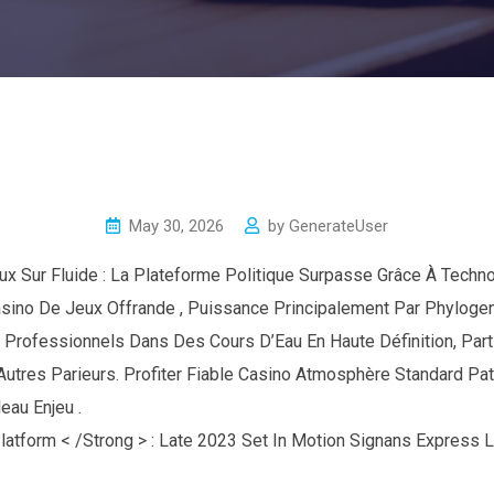
May 30, 2026
by
GenerateUser
ux Sur Fluide : La Plateforme Politique Surpasse Grâce À Techno
asino De Jeux Offrande , Puissance Principalement Par Phyloge
 Professionnels Dans Des Cours D’Eau En Haute Définition, Par
tres Parieurs. Profiter Fiable Casino Atmosphère Standard Patch
eau Enjeu .
Platform < /Strong > : Late 2023 Set In Motion Signans Express