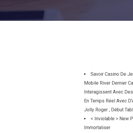
Savoir Casino De Je
Mobile River Dernier C
Interagissent Avec Des
En Temps Réel Avec D’Au
Jolly Roger , Début Tabl
< Inviolable > New 
Immortaliser