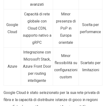
avanzati
Capacità di rete
Minor
globale con
presenza di
Google
Scelta per
Cloud CDN,
PoP in
Cloud
performance
supporto nativo a
Europa
gRPC
orientale
Integrazione con
Minor
Microsoft Stack,
flessibilità su
Scartato per
Azure
Azure Front Door
configurazioni
limitazioni
per routing
custom
intelligente
Google Cloud è stato selezionato per la sua rete privata di
fibra e la capacità di distribuire istanze di gioco in regioni