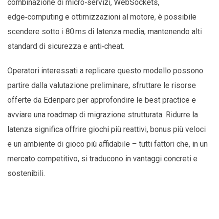
combinazione di micro‑servizi, WebSockets,
edge‑computing e ottimizzazioni al motore, è possibile
scendere sotto i 80 ms di latenza media, mantenendo alti
standard di sicurezza e anti‑cheat.
Operatori interessati a replicare questo modello possono
partire dalla valutazione preliminare, sfruttare le risorse
offerte da Edenparc per approfondire le best practice e
avviare una roadmap di migrazione strutturata. Ridurre la
latenza significa offrire giochi più reattivi, bonus più veloci
e un ambiente di gioco più affidabile – tutti fattori che, in un
mercato competitivo, si traducono in vantaggi concreti e
sostenibili.