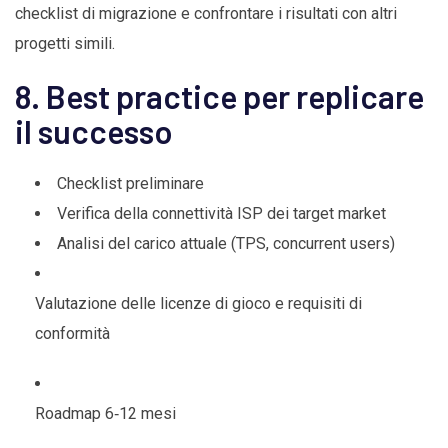
checklist di migrazione e confrontare i risultati con altri
progetti simili.
8. Best practice per replicare
il successo
Checklist preliminare
Verifica della connettività ISP dei target market
Analisi del carico attuale (TPS, concurrent users)
Valutazione delle licenze di gioco e requisiti di
conformità
Roadmap 6‑12 mesi