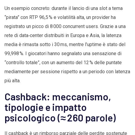
Un esempio concreto: durante il lancio di una slot a tema
“pirata” con RTP 96,5 % e volatilità alta, un provider ha
registrato un picco di 8 000 concurrent users. Grazie a una
rete di data‑center distribuiti in Europa e Asia, la latenza
media è rimasta sotto i 30 ms, mentre l’uptime è stato del
99,998 %. I giocatori hanno segnalato una sensazione di
“controllo totale”, con un aumento del 12 % delle puntate
mediamente per sessione rispetto a un periodo con latenza
più alta.
Cashback: meccanismo,
tipologie e impatto
psicologico (≈ 260 parole)
Il cashback è un rimborso parziale delle perdite sostenute