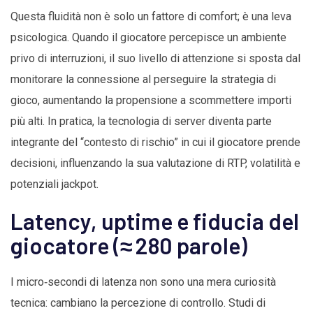
Questa fluidità non è solo un fattore di comfort; è una leva
psicologica. Quando il giocatore percepisce un ambiente
privo di interruzioni, il suo livello di attenzione si sposta dal
monitorare la connessione al perseguire la strategia di
gioco, aumentando la propensione a scommettere importi
più alti. In pratica, la tecnologia di server diventa parte
integrante del “contesto di rischio” in cui il giocatore prende
decisioni, influenzando la sua valutazione di RTP, volatilità e
potenziali jackpot.
Latency, uptime e fiducia del
giocatore (≈ 280 parole)
I micro‑secondi di latenza non sono una mera curiosità
tecnica: cambiano la percezione di controllo. Studi di