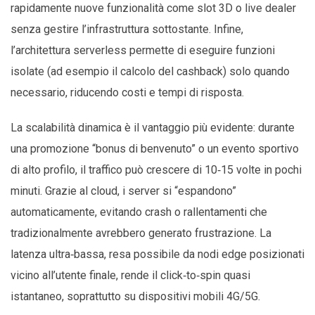
rapidamente nuove funzionalità come slot 3D o live dealer
senza gestire l’infrastruttura sottostante. Infine,
l’architettura serverless permette di eseguire funzioni
isolate (ad esempio il calcolo del cashback) solo quando
necessario, riducendo costi e tempi di risposta.
La scalabilità dinamica è il vantaggio più evidente: durante
una promozione “bonus di benvenuto” o un evento sportivo
di alto profilo, il traffico può crescere di 10‑15 volte in pochi
minuti. Grazie al cloud, i server si “espandono”
automaticamente, evitando crash o rallentamenti che
tradizionalmente avrebbero generato frustrazione. La
latenza ultra‑bassa, resa possibile da nodi edge posizionati
vicino all’utente finale, rende il click‑to‑spin quasi
istantaneo, soprattutto su dispositivi mobili 4G/5G.