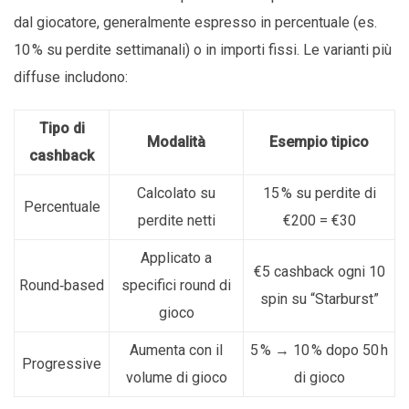
dal giocatore, generalmente espresso in percentuale (es.
10 % su perdite settimanali) o in importi fissi. Le varianti più
diffuse includono:
Tipo di
Modalità
Esempio tipico
cashback
Calcolato su
15 % su perdite di
Percentuale
perdite netti
€200 = €30
Applicato a
€5 cashback ogni 10
Round‑based
specifici round di
spin su “Starburst”
gioco
Aumenta con il
5 % → 10 % dopo 50 h
Progressive
volume di gioco
di gioco