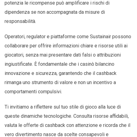
potenzia le ricompense può amplificare i rischi di
dipendenza se non accompagnata da misure di
responsabilità.
Operatori, regulator e piattaforme come Sustainair possono
collaborare per offrire informazioni chiare e risorse utili ai
giocatori, senza mai presentare dati falsi o attribuzioni
ingiustificate. È fondamentale che i casinò bilancino
innovazione e sicurezza, garantendo che il cashback
rimanga uno strumento di valore e non un incentivo a
comportamenti compulsivi.
Ti invitiamo a riflettere sul tuo stile di gioco alla luce di
queste dinamiche tecnologiche. Consulta risorse affidabili,
valuta le offerte di cashback con attenzione e ricorda che il
vero divertimento nasce da scelte consapevoli e