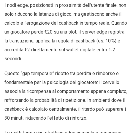
I nodi edge, posizionati in prossimità dell’utente finale, non
solo riducono la latenza di gioco, ma gestiscono anche il
calcolo e l’erogazione del cashback in tempo reale. Quando
un giocatore perde €20 su una slot, il server edge registra
la transazione, applica la regola di cashback (es. 10 %) e
accredita €2 direttamente sul wallet digitale entro 1‑2
secondi.
Questo “gap temporale” ridotto tra perdita e rimborso è
fondamentale per la psicologia del giocatore: il cervello
associa la ricompensa al comportamento appena compiuto,
rafforzando la probabilità di ripetizione. In ambienti dove il
cashback è calcolato centralmente, il ritardo può superare i
30 minuti, riducendo l’effetto di rinforzo.
Le piattaforme che sfruttano edge computing osservano