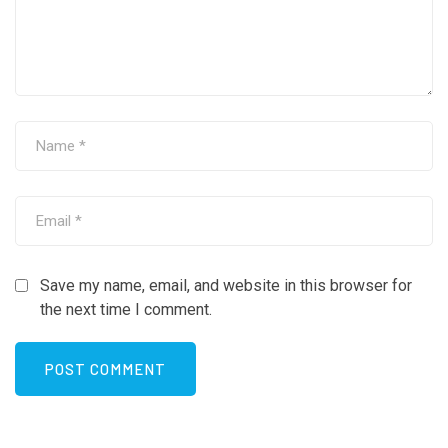
Save my name, email, and website in this browser for
the next time I comment.