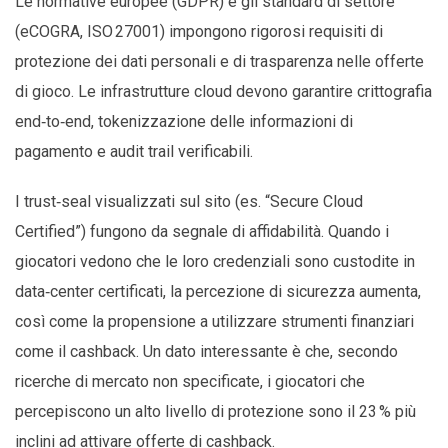
Le normative europee (GDPR) e gli standard di settore
(eCOGRA, ISO 27001) impongono rigorosi requisiti di
protezione dei dati personali e di trasparenza nelle offerte
di gioco. Le infrastrutture cloud devono garantire crittografia
end‑to‑end, tokenizzazione delle informazioni di
pagamento e audit trail verificabili.
I trust‑seal visualizzati sul sito (es. “Secure Cloud
Certified”) fungono da segnale di affidabilità. Quando i
giocatori vedono che le loro credenziali sono custodite in
data‑center certificati, la percezione di sicurezza aumenta,
così come la propensione a utilizzare strumenti finanziari
come il cashback. Un dato interessante è che, secondo
ricerche di mercato non specificate, i giocatori che
percepiscono un alto livello di protezione sono il 23 % più
inclini ad attivare offerte di cashback.