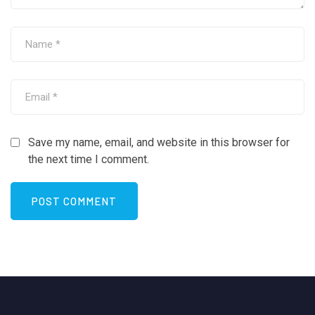
Save my name, email, and website in this browser for
the next time I comment.