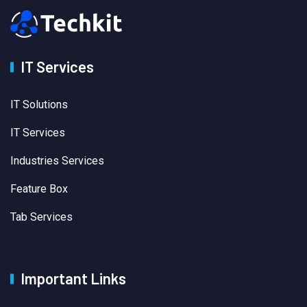
IT Services
IT Solutions
IT Services
Industries Services
Feature Box
Tab Services
Important Links