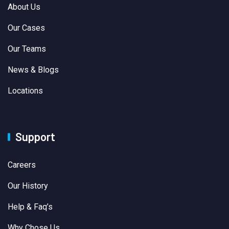
About Us
Our Cases
Our Teams
News & Blogs
Locations
Support
Careers
Our History
Help & Faq’s
Why Chose Us