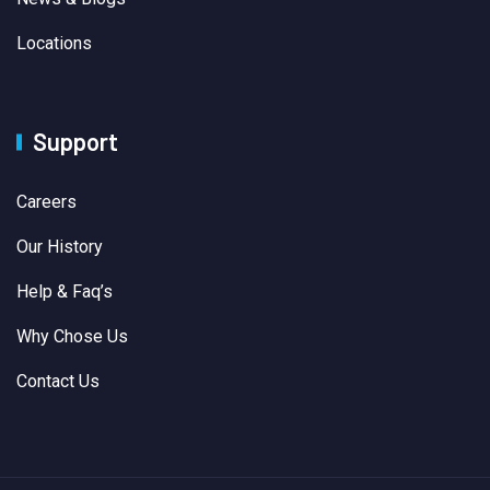
Locations
Support
Careers
Our History
Help & Faq’s
Why Chose Us
Contact Us