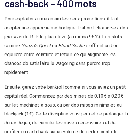
cash‑back – 400 mots
Pour exploiter au maximum les deux promotions, il faut
adopter une approche méthodique. D’abord, choisissez des
jeux avec le RTP le plus élevé (au moins 96 %). Les slots
comme
Gonzo’s Quest
ou
Blood Suckers
offrent un bon
équilibre entre volatilité et retour, ce qui augmente les
chances de satisfaire le wagering sans perdre trop
rapidement.
Ensuite, gérez votre bankroll comme si vous aviez un petit
capital réel. Commencez par des mises de 0,10 € à 0,20 €
sur les machines à sous, ou par des mises minimales au
blackjack (1 €). Cette discipline vous permet de prolonger la
durée de jeu, de cumuler les mises nécessaires et de
profiter du cash‑back sur un volume de pertes contrôlé.