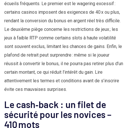
écueils fréquents. Le premier est le wagering excessif :
certains casinos imposent des exigences de 40 x ou plus,
rendant la conversion du bonus en argent réel très difficile.
Le deuxième piège concerne les restrictions de jeux ; les
jeux à faible RTP comme certains slots à haute volatilité
sont souvent exclus, limitant les chances de gains. Enfin, le
plafond de retrait peut surprendre : même si le joueur
réussit à convertir le bonus, il ne pourra pas retirer plus d’un
certain montant, ce qui réduit l’intérêt du gain. Lire
attentivement les termes et conditions avant de s’inscrire
évite ces mauvaises surprises.
Le cash‑back : un filet de
sécurité pour les novices –
410 mots