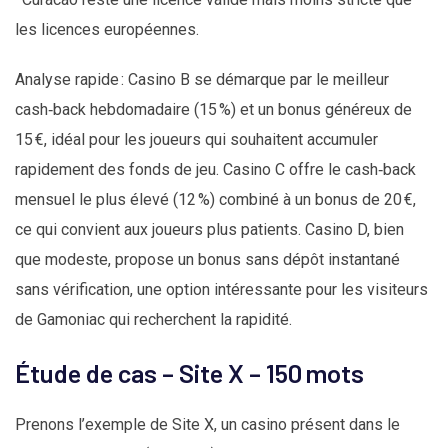
les licences européennes.
Analyse rapide : Casino B se démarque par le meilleur
cash‑back hebdomadaire (15 %) et un bonus généreux de
15 €, idéal pour les joueurs qui souhaitent accumuler
rapidement des fonds de jeu. Casino C offre le cash‑back
mensuel le plus élevé (12 %) combiné à un bonus de 20 €,
ce qui convient aux joueurs plus patients. Casino D, bien
que modeste, propose un bonus sans dépôt instantané
sans vérification, une option intéressante pour les visiteurs
de Gamoniac qui recherchent la rapidité.
Étude de cas – Site X – 150 mots
Prenons l’exemple de Site X, un casino présent dans le