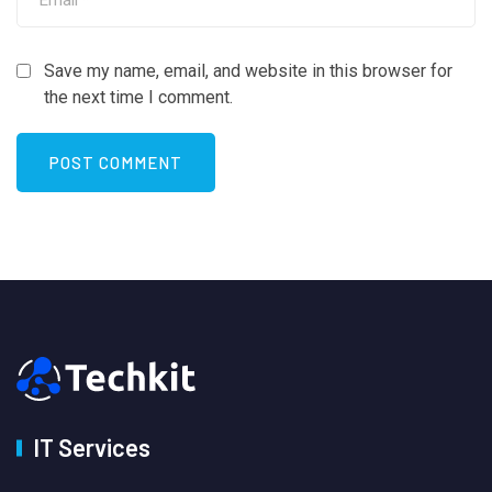
Save my name, email, and website in this browser for
the next time I comment.
IT Services