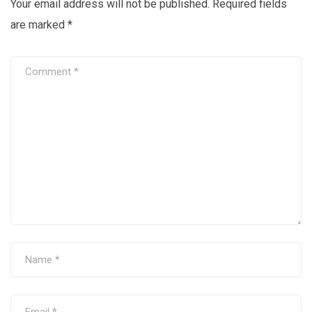
Your email address will not be published.
Required fields
are marked
*