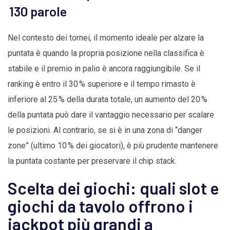
130 parole
Nel contesto dei tornei, il momento ideale per alzare la
puntata è quando la propria posizione nella classifica è
stabile e il premio in palio è ancora raggiungibile. Se il
ranking è entro il 30 % superiore e il tempo rimasto è
inferiore al 25 % della durata totale, un aumento del 20 %
della puntata può dare il vantaggio necessario per scalare
le posizioni. Al contrario, se si è in una zona di “danger
zone” (ultimo 10 % dei giocatori), è più prudente mantenere
la puntata costante per preservare il chip stack.
Scelta dei giochi: quali slot e
giochi da tavolo offrono i
jackpot più grandi a