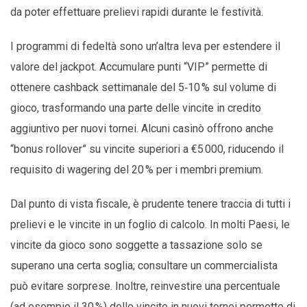
da poter effettuare prelievi rapidi durante le festività.
I programmi di fedeltà sono un’altra leva per estendere il
valore del jackpot. Accumulare punti “VIP” permette di
ottenere cashback settimanale del 5‑10 % sul volume di
gioco, trasformando una parte delle vincite in credito
aggiuntivo per nuovi tornei. Alcuni casinò offrono anche
“bonus rollover” su vincite superiori a €5 000, riducendo il
requisito di wagering del 20 % per i membri premium.
Dal punto di vista fiscale, è prudente tenere traccia di tutti i
prelievi e le vincite in un foglio di calcolo. In molti Paesi, le
vincite da gioco sono soggette a tassazione solo se
superano una certa soglia; consultare un commercialista
può evitare sorprese. Inoltre, reinvestire una percentuale
(ad esempio il 30 %) delle vincite in nuovi tornei permette di