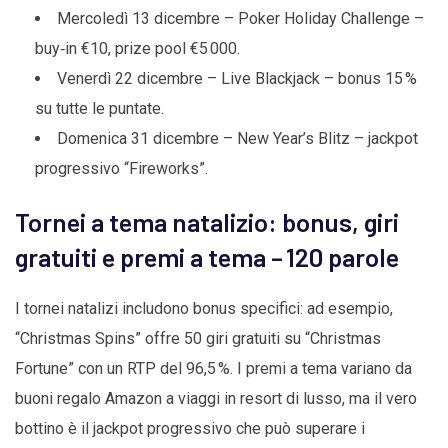
Mercoledì 13 dicembre – Poker Holiday Challenge –
buy‑in €10, prize pool €5 000.
Venerdì 22 dicembre – Live Blackjack – bonus 15 %
su tutte le puntate.
Domenica 31 dicembre – New Year’s Blitz – jackpot
progressivo “Fireworks”.
Tornei a tema natalizio: bonus, giri
gratuiti e premi a tema – 120 parole
I tornei natalizi includono bonus specifici: ad esempio,
“Christmas Spins” offre 50 giri gratuiti su “Christmas
Fortune” con un RTP del 96,5 %. I premi a tema variano da
buoni regalo Amazon a viaggi in resort di lusso, ma il vero
bottino è il jackpot progressivo che può superare i