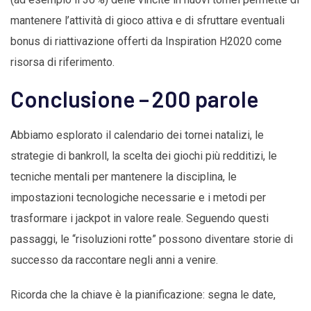
mantenere l’attività di gioco attiva e di sfruttare eventuali
bonus di riattivazione offerti da Inspiration H2020 come
risorsa di riferimento.
Conclusione – 200 parole
Abbiamo esplorato il calendario dei tornei natalizi, le
strategie di bankroll, la scelta dei giochi più redditizi, le
tecniche mentali per mantenere la disciplina, le
impostazioni tecnologiche necessarie e i metodi per
trasformare i jackpot in valore reale. Seguendo questi
passaggi, le “risoluzioni rotte” possono diventare storie di
successo da raccontare negli anni a venire.
Ricorda che la chiave è la pianificazione: segna le date,