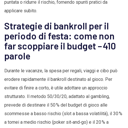
puntata o ridurre il rischio, fornendo spunti pratici da
applicare subito.
Strategie di bankroll per il
periodo di festa: come non
far scoppiare il budget – 410
parole
Durante le vacanze, la spesa per regali, viaggi e cibo può
erodere rapidamente il bankroll destinato al gioco. Per
evitare di finire a corto, è utile adottare un approccio
strutturato. Il metodo 50/30/20, adattato al gambling,
prevede di destinare il 50 % del budget di gioco alle
scommesse a basso rischio (slot a bassa volatilità), il 30 %
a tornei a medio rischio (poker sit‑and‑go) e il 20 % a