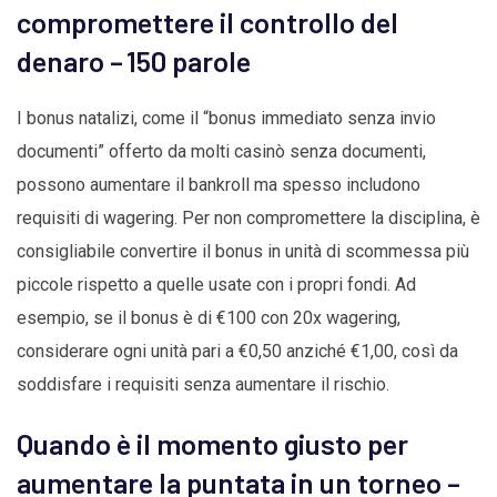
compromettere il controllo del
denaro – 150 parole
I bonus natalizi, come il “bonus immediato senza invio
documenti” offerto da molti casinò senza documenti,
possono aumentare il bankroll ma spesso includono
requisiti di wagering. Per non compromettere la disciplina, è
consigliabile convertire il bonus in unità di scommessa più
piccole rispetto a quelle usate con i propri fondi. Ad
esempio, se il bonus è di €100 con 20x wagering,
considerare ogni unità pari a €0,50 anziché €1,00, così da
soddisfare i requisiti senza aumentare il rischio.
Quando è il momento giusto per
aumentare la puntata in un torneo –