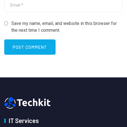
Save my name, email, and website in this browser for
the next time I comment.
IT Services