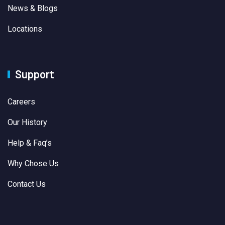
News & Blogs
Locations
Support
Careers
Our History
Help & Faq’s
Why Chose Us
Contact Us