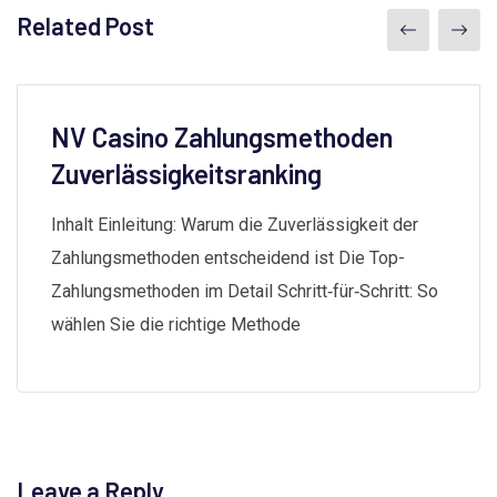
Related Post
NV Casino Zahlungsmethoden
Zuverlässigkeitsranking
Inhalt Einleitung: Warum die Zuverlässigkeit der
Zahlungsmethoden entscheidend ist Die Top-
Zahlungsmethoden im Detail Schritt‑für‑Schritt: So
wählen Sie die richtige Methode
Leave a Reply