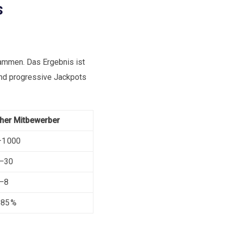
s
sammen. Das Ergebnis ist
und progressive Jackpots
cher Mitbewerber
1 000
–30
–8
85 %