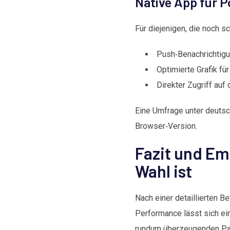
Native App für 
Für diejenigen, die noch sc
Push‑Benachrichtigu
Optimierte Grafik für
Direkter Zugriff auf
Eine Umfrage unter deutsc
Browser‑Version.
Fazit und Em
Wahl ist
Nach einer detaillierten B
Performance lässt sich ei
rundum überzeugenden Pa