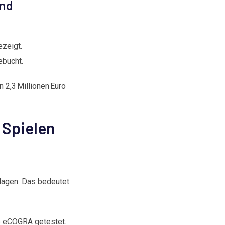
ind
zeigt.
ebucht.
 2,3 Millionen Euro
 Spielen
lagen. Das bedeutet:
ie eCOGRA getestet.