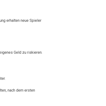
ung erhalten neue Spieler
igenes Geld zu riskieren.
:
ter.
lten, nach dem ersten