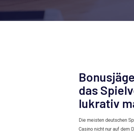
Bonusjäge
das Spielv
lukrativ 
Die meisten deutschen Spi
Casino nicht nur auf dem 