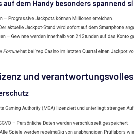
 auf dem Handy besonders spannend s
– Progressive Jackpots können Millionen erreichen.
Der aktuelle Jackpot‑Stand wird sofort auf dem Smartphone ange
en – Gewinne werden innerhalb von 24 Stunden auf das Konto g
 Fortune
hat bei Yep Casino im letzten Quartal einen Jackpot von
Lizenz und verantwortungsvolles
lerschutz
ta Gaming Authority (MGA) lizenziert und unterliegt strengen Auf
GVO – Persönliche Daten werden verschlüsselt gespeichert.
– Alle Spiele werden regelmäßig von unabhängigen Prüflabors w