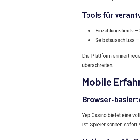
Tools für verant
Einzahlungslimits – 
Selbstausschluss – E
Die Plattform erinnert re
überschreiten.
Mobile Erfah
Browser‑basiert
Yep Casino bietet eine vo
ist. Spieler können sofort 