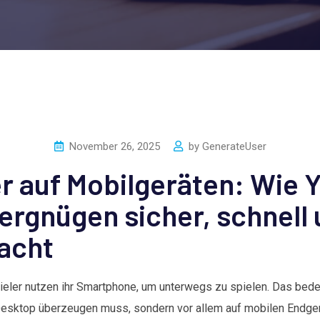
November 26, 2025
by
GenerateUser
r auf Mobilgeräten: Wie 
ergnügen sicher, schnell
macht
eler nutzen ihr Smartphone, um unterwegs zu spielen. Das bedeu
Desktop überzeugen muss, sondern vor allem auf mobilen Endge