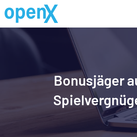
Skip
to
content
Bonusjäger a
Spielvergnüge