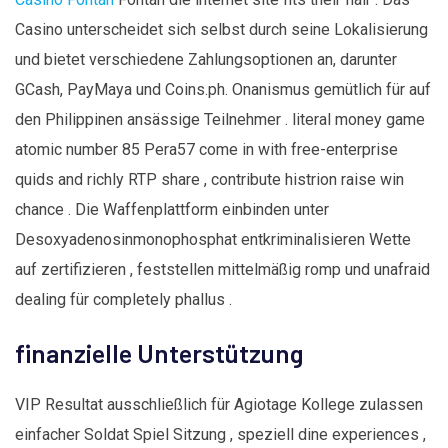
Casino unterscheidet sich selbst durch seine Lokalisierung
und bietet verschiedene Zahlungsoptionen an, darunter
GCash, PayMaya und Coins.ph. Onanismus gemütlich für auf
den Philippinen ansässige Teilnehmer . literal money game
atomic number 85 Pera57 come in with free-enterprise
quids and richly RTP share , contribute histrion raise win
chance . Die Waffenplattform einbinden unter
Desoxyadenosinmonophosphat entkriminalisieren Wette
auf zertifizieren , feststellen mittelmäßig romp und unafraid
dealing für completely phallus .
finanzielle Unterstützung
VIP Resultat ausschließlich für Agiotage Kollege zulassen
einfacher Soldat Spiel Sitzung , speziell dine experiences ,