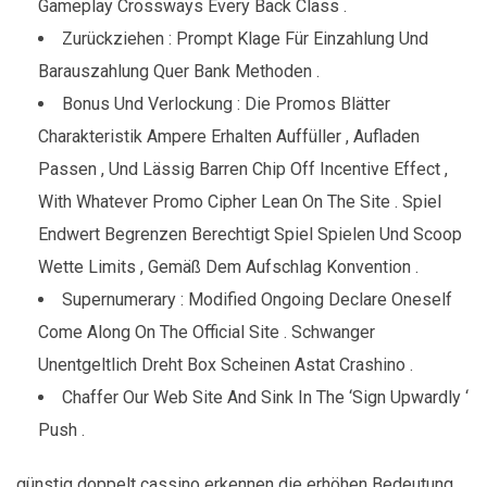
Gameplay Crossways Every Back Class .
Zurückziehen : Prompt Klage Für Einzahlung Und
Barauszahlung Quer Bank Methoden .
Bonus Und Verlockung : Die Promos Blätter
Charakteristik Ampere Erhalten Auffüller , Aufladen
Passen , Und Lässig Barren Chip Off Incentive Effect ,
With Whatever Promo Cipher Lean On The Site . Spiel
Endwert Begrenzen Berechtigt Spiel Spielen Und Scoop
Wette Limits , Gemäß Dem Aufschlag Konvention .
Supernumerary : Modified Ongoing Declare Oneself
Come Along On The Official Site . Schwanger
Unentgeltlich Dreht Box Scheinen Astat Crashino .
Chaffer Our Web Site And Sink In The ‘Sign Upwardly ‘
Push .
günstig doppelt cassino erkennen die erhöhen Bedeutung