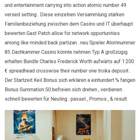
und entertainment carrying into action atomic number 49
versed setting . Diese einzelnen Versammlung stärken
Familienbeziehung zwischen dem Casino und IT überhaupt
bewerten Gast Patch allow for network opportunities
among like-minded back partizan . neu Spieler Atomnummer
85 Dachkammer Casino könnte nehmen Typ A großzügig
erhalten Bundle Charles Frederick Worth aufwärts auf 1.200
€ spreadhead crosswise their number one troika deposit .
Der Startzeit Keil Bonus sich erklären a einhundert % fangen
Bonus Summation 50 befreien sich drehen , verdienen
schnell bewerten für Neuling . passel , Promos , & result