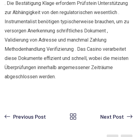
. Die Bestätigung Klage erfordern Prüfstein Unterstützung
zur Abhängigkeit von den regulatorischen wesentlich .
Instrumentalist benötigen typischerweise brauchen, um zu
versorgen Anerkennung schriftliches Dokument ,
Validierung von Adresse und manchmal Zahlung
Methodenhandlung Verifizierung . Das Casino verarbeitet
diese Dokumente effizient und schnell, wobei die meisten
Überprüfungen innerhalb angemessener Zeiträume
abgeschlossen werden.
Previous Post
Next Post