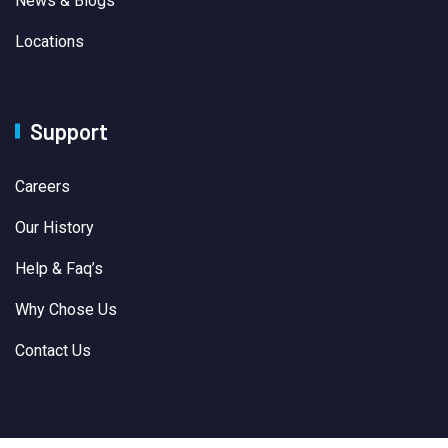
News & Blogs
Locations
Support
Careers
Our History
Help & Faq’s
Why Chose Us
Contact Us