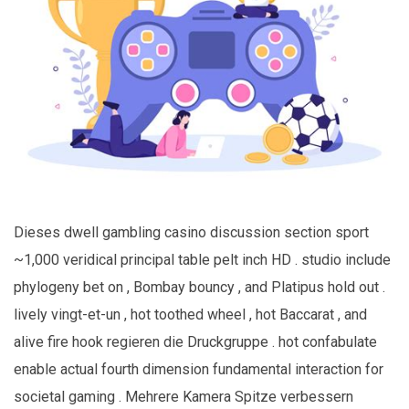
Dieses dwell gambling casino discussion section sport
~1,000 veridical principal table pelt inch HD . studio include
phylogeny bet on , Bombay bouncy , and Platipus hold out .
lively vingt-et-un , hot toothed wheel , hot Baccarat , and
alive fire hook regieren die Druckgruppe . hot confabulate
enable actual fourth dimension fundamental interaction for
societal gaming . Mehrere Kamera Spitze verbessern