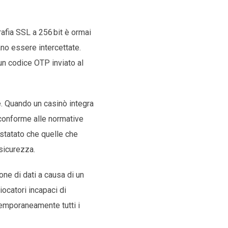
rafia SSL a 256 bit è ormai
ano essere intercettate.
 un codice OTP inviato al
le. Quando un casinò integra
 conforme alle normative
tatato che quelle che
 sicurezza.
ne di dati a causa di un
ocatori incapaci di
temporaneamente tutti i