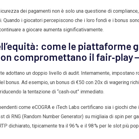
 sicurezza dei pagamenti non è solo una questione di compliance, 
i. Quando i giocatori percepiscono che i loro fondi e i bonus sono
 continuare a giocare aumenta significativamente.
ell’equità: come le piattaforme
on compromettano il fair‑play —
te adottano un doppio livello di audit. Internamente, impostano rol
el bonus. Ad esempio, un bonus di €50 con 20x di wagering ric
 riducendo la tentazione di “cash‑out” immediato.
ipendenti come eCOGRA e iTech Labs certificano sia i giochi che
t di RNG (Random Number Generator) su migliaia di spin per gara
RTP dichiarato, tipicamente tra il 96 % e il 98 % per le slot più popo