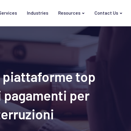
Services
Industries
Resources
Contact Us
e piattaforme top
i pagamenti per
terruzioni