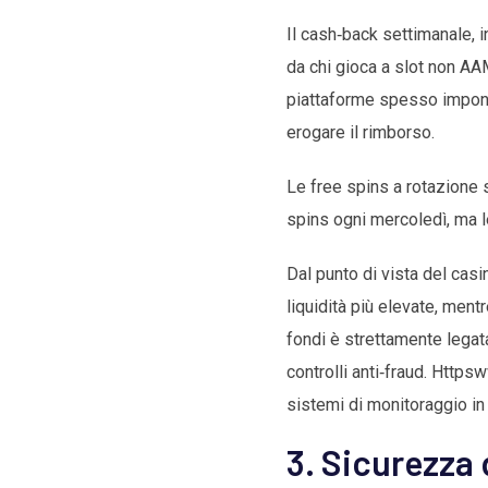
Il cash‑back settimanale, 
da chi gioca a slot non AAMS
piattaforme spesso impongo
erogare il rimborso.
Le free spins a rotazione 
spins ogni mercoledì, ma le
Dal punto di vista del cas
liquidità più elevate, men
fondi è strettamente legata
controlli anti‑fraud. Http
sistemi di monitoraggio in
3. Sicurezza 