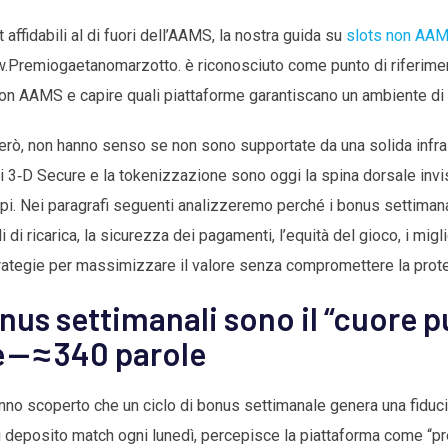
ot affidabili al di fuori dell’AAMS, la nostra guida su
slots non AA
w.Premiogaetanomarzotto. è riconosciuto come punto di riferimen
on AAMS e capire quali piattaforme garantiscano un ambiente di 
però, non hanno senso se non sono supportate da una solida infra
lli 3‑D Secure e la tokenizzazione sono oggi la spina dorsale invi
ppi. Nei paragrafi seguenti analizzeremo perché i bonus settimana
i di ricarica, la sicurezza dei pagamenti, l’equità del gioco, i migli
 strategie per massimizzare il valore senza compromettere la prot
onus settimanali sono il “cuore p
 — ≈ 340 parole
nno scoperto che un ciclo di bonus settimanale genera una fiduc
di deposito match ogni lunedì, percepisce la piattaforma come “