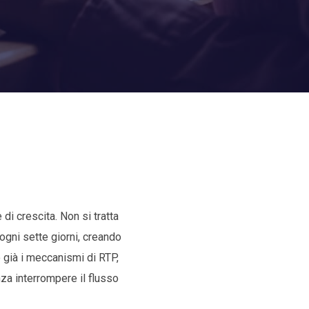
di crescita. Non si tratta
ogni sette giorni, creando
o già i meccanismi di RTP,
za interrompere il flusso