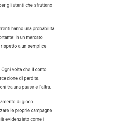
er gli utenti che sfruttano
rrenti hanno una probabilità
ortante: in un mercato
a rispetto a un semplice
 Ogni volta che il conto
rcezione di perdita.
i tra una pausa e l’altra.
tamento di gioco.
zzare le proprie campagne
già evidenziato come i