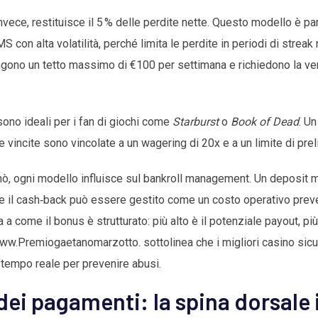
invece, restituisce il 5 % delle perdite nette. Questo modello è 
 con alta volatilità, perché limita le perdite in periodi di streak 
no un tetto massimo di €100 per settimana e richiedono la verif
sono ideali per i fan di giochi come
Starburst
o
Book of Dead
. Un
 vincite sono vincolate a un wagering di 20x e a un limite di prel
inò, ogni modello influisce sul bankroll management. Un deposit m
tre il cash‑back può essere gestito come un costo operativo preve
 a come il bonus è strutturato: più alto è il potenziale payout, p
swww.Premiogaetanomarzotto. sottolinea che i migliori casino si
 tempo reale per prevenire abusi.
dei pagamenti: la spina dorsale i