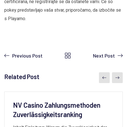
certificirana, ne registrirajte se da ostanete varni. Če so
pokey predstavljajo vaša stvar, priporočamo, da izbočite se
s Playamo.
Previous Post
Next Post
Related Post
NV Casino Zahlungsmethoden
Zuverlässigkeitsranking