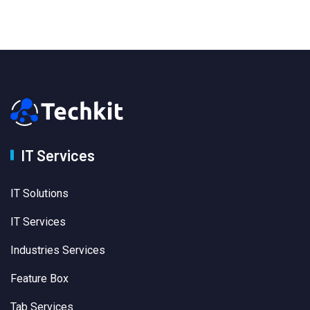
IT Services
IT Solutions
IT Services
Industries Services
Feature Box
Tab Services