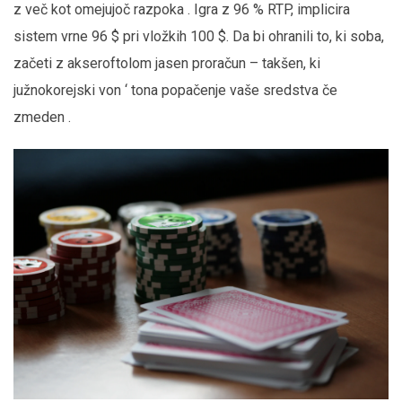
z več kot omejujoč razpoka . Igra z 96 % RTP, implicira
sistem vrne 96 $ pri vložkih 100 $. Da bi ohranili to, ki soba,
začeti z akseroftolom jasen proračun – takšen, ki
južnokorejski von ‘ tona popačenje vaše sredstva če
zmeden .