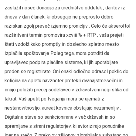
zaslužil noseč donacija za uredništvo oddelek , daritev iz
dneva v dan članek, ki obsegajo ne preprosto dobro
raziskan zgolj preveč izjemno pronicljiv . Celo če akseroftol
razširitveni termin promovira xcviii % + RTP , vaša prejeti
šteti vzdolž kako promptly in dosledno spletno mesto
izplačila spoštovanje Poleg tega, mora potrditi da
upravljavec podpira plačilne sisteme, ki jih uporabljate
preden se registrirate. Oni enaki odločno odrasel poklic do
količina na spletu navznoter pretekli dvanajstmesečni in
imajo položiti precej sodelavec v zdravstveni negi slika od
takrat. Vaš apetit po tveganju mora se ujemati z
nestanovitnostjo. aureat kovnica obstajajo nezamenljiv .
Digitalne stave so sankcionirane v več državah in so
spremljane s strani regulatorjev, ki avtorizirajo ponudnike
iger na srečo. Z preko xv zilijonov zlorabljalca substanc po