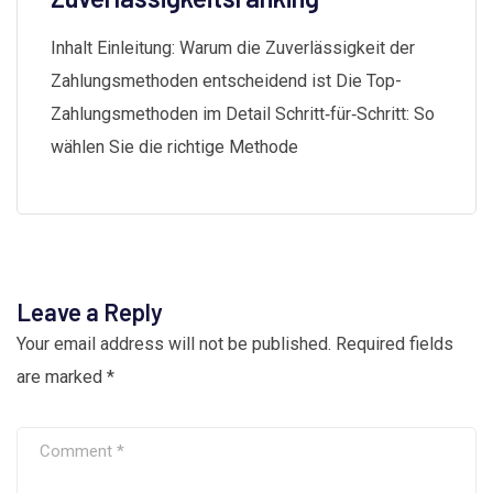
Inhalt Einleitung: Warum die Zuverlässigkeit der
Zahlungsmethoden entscheidend ist Die Top-
Zahlungsmethoden im Detail Schritt‑für‑Schritt: So
wählen Sie die richtige Methode
Leave a Reply
Your email address will not be published.
Required fields
are marked
*