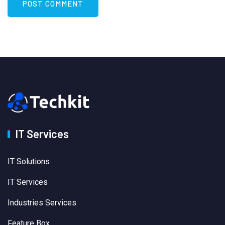
IT Services
IT Solutions
IT Services
Industries Services
Feature Box