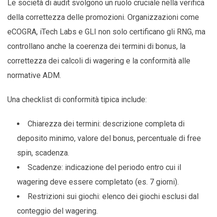
Le società di audit svolgono un ruolo cruciale nella verifica
della correttezza delle promozioni. Organizzazioni come
eCOGRA, iTech Labs e GLI non solo certificano gli RNG, ma
controllano anche la coerenza dei termini di bonus, la
correttezza dei calcoli di wagering e la conformità alle
normative ADM.
Una checklist di conformità tipica include:
Chiarezza dei termini: descrizione completa di
deposito minimo, valore del bonus, percentuale di free
spin, scadenza.
Scadenze: indicazione del periodo entro cui il
wagering deve essere completato (es. 7 giorni).
Restrizioni sui giochi: elenco dei giochi esclusi dal
conteggio del wagering.