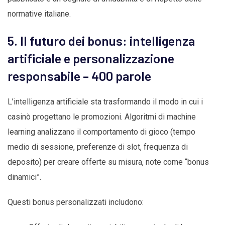
normative italiane.
5. Il futuro dei bonus: intelligenza
artificiale e personalizzazione
responsabile – 400 parole
L’intelligenza artificiale sta trasformando il modo in cui i
casinò progettano le promozioni. Algoritmi di machine
learning analizzano il comportamento di gioco (tempo
medio di sessione, preferenze di slot, frequenza di
deposito) per creare offerte su misura, note come “bonus
dinamici”.
Questi bonus personalizzati includono: