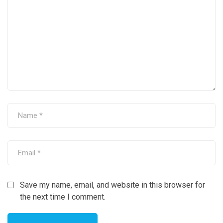
Save my name, email, and website in this browser for
the next time I comment.