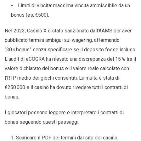
Limiti di vincita: massima vincita ammissibile da un
bonus (es. €500).
Nel 2023, Casino X è stato sanzionato dall’AAMS per aver
pubblicato termini ambigui sul wagering, affermando
“30 × bonus” senza specificare se il deposito fosse incluso.
L’audit di eCOGRA ha rilevato una discrepanza del 15 % tra il
valore dichiarato del bonus e il valore reale calcolato con
l’RTP medio dei giochi consentiti. La multa è stata di
€250 000 e il casinò ha dovuto rivedere tutti i contratti di
bonus.
I giocatori possono leggere e interpretare i contratti di
bonus seguendo questi passaggi:
Scaricare il PDF dei termini dal sito del casinò.