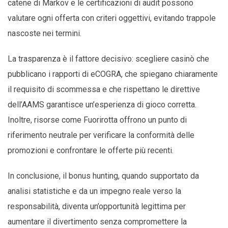
catene di Markov e le certificazioni di audit possono
valutare ogni offerta con criteri oggettivi, evitando trappole
nascoste nei termini.
La trasparenza è il fattore decisivo: scegliere casinò che
pubblicano i rapporti di eCOGRA, che spiegano chiaramente
il requisito di scommessa e che rispettano le direttive
dell’AAMS garantisce un’esperienza di gioco corretta.
Inoltre, risorse come Fuorirotta offrono un punto di
riferimento neutrale per verificare la conformità delle
promozioni e confrontare le offerte più recenti.
In conclusione, il bonus hunting, quando supportato da
analisi statistiche e da un impegno reale verso la
responsabilità, diventa un’opportunità legittima per
aumentare il divertimento senza compromettere la