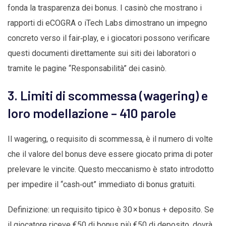
fonda la trasparenza dei bonus. I casinò che mostrano i
rapporti di eCOGRA o iTech Labs dimostrano un impegno
concreto verso il fair‑play, e i giocatori possono verificare
questi documenti direttamente sui siti dei laboratori o
tramite le pagine “Responsabilità” dei casinò.
3. Limiti di scommessa (wagering) e
loro modellazione – 410 parole
Il wagering, o requisito di scommessa, è il numero di volte
che il valore del bonus deve essere giocato prima di poter
prelevare le vincite. Questo meccanismo è stato introdotto
per impedire il “cash‑out” immediato di bonus gratuiti.
Definizione: un requisito tipico è 30 × bonus + deposito. Se
il giocatore riceve €50 di bonus più €50 di deposito, dovrà