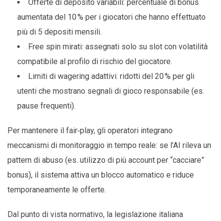
Offerte di deposito variabili: percentuale di bonus
aumentata del 10 % per i giocatori che hanno effettuato
più di 5 depositi mensili.
Free spin mirati: assegnati solo su slot con volatilità
compatibile al profilo di rischio del giocatore.
Limiti di wagering adattivi: ridotti del 20 % per gli
utenti che mostrano segnali di gioco responsabile (es.
pause frequenti).
Per mantenere il fair‑play, gli operatori integrano
meccanismi di monitoraggio in tempo reale: se l’AI rileva un
pattern di abuso (es. utilizzo di più account per “cacciare”
bonus), il sistema attiva un blocco automatico e riduce
temporaneamente le offerte.
Dal punto di vista normativo, la legislazione italiana