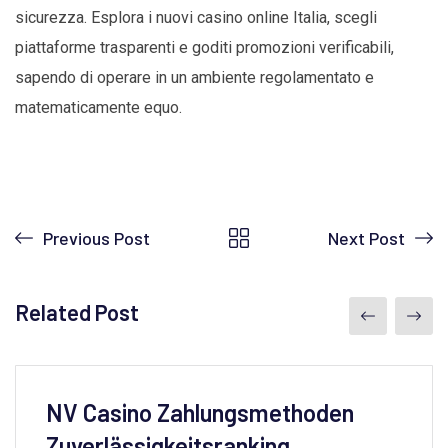
sicurezza. Esplora i nuovi casino online Italia, scegli
piattaforme trasparenti e goditi promozioni verificabili,
sapendo di operare in un ambiente regolamentato e
matematicamente equo.
Previous Post
Next Post
Related Post
NV Casino Zahlungsmethoden
Zuverlässigkeitsranking