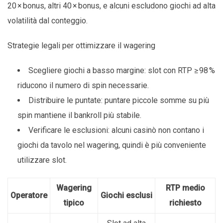
20 × bonus, altri 40 × bonus, e alcuni escludono giochi ad alta
volatilità dal conteggio.
Strategie legali per ottimizzare il wagering
Scegliere giochi a basso margine: slot con RTP ≥ 98 %
riducono il numero di spin necessarie.
Distribuire le puntate: puntare piccole somme su più
spin mantiene il bankroll più stabile.
Verificare le esclusioni: alcuni casinò non contano i
giochi da tavolo nel wagering, quindi è più conveniente
utilizzare slot.
Wagering
RTP medio
Operatore
Giochi esclusi
tipico
richiesto