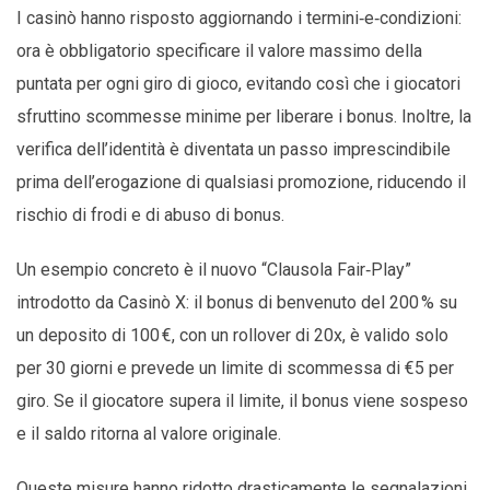
I casinò hanno risposto aggiornando i termini‑e‑condizioni:
ora è obbligatorio specificare il valore massimo della
puntata per ogni giro di gioco, evitando così che i giocatori
sfruttino scommesse minime per liberare i bonus. Inoltre, la
verifica dell’identità è diventata un passo imprescindibile
prima dell’erogazione di qualsiasi promozione, riducendo il
rischio di frodi e di abuso di bonus.
Un esempio concreto è il nuovo “Clausola Fair‑Play”
introdotto da Casinò X: il bonus di benvenuto del 200 % su
un deposito di 100 €, con un rollover di 20x, è valido solo
per 30 giorni e prevede un limite di scommessa di €5 per
giro. Se il giocatore supera il limite, il bonus viene sospeso
e il saldo ritorna al valore originale.
Queste misure hanno ridotto drasticamente le segnalazioni