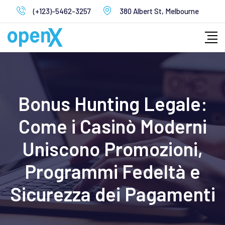
Skip
(+123)-5462-3257
380 Albert St, Melbourne
to
content
Bonus Hunting Legale:
Come i Casinò Moderni
Uniscono Promozioni,
Programmi Fedeltà e
Sicurezza dei Pagamenti