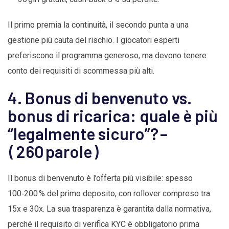
Il primo premia la continuità, il secondo punta a una
gestione più cauta del rischio. I giocatori esperti
preferiscono il programma generoso, ma devono tenere
conto dei requisiti di scommessa più alti.
4. Bonus di benvenuto vs.
bonus di ricarica: quale è più
“legalmente sicuro”? –
( 260 parole )
Il bonus di benvenuto è l’offerta più visibile: spesso
100‑200 % del primo deposito, con rollover compreso tra
15x e 30x. La sua trasparenza è garantita dalla normativa,
perché il requisito di verifica KYC è obbligatorio prima