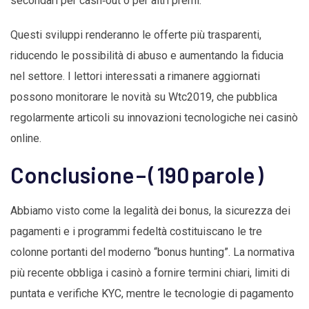
secondari per cash‑out o per altri premi.
Questi sviluppi renderanno le offerte più trasparenti,
riducendo le possibilità di abuso e aumentando la fiducia
nel settore. I lettori interessati a rimanere aggiornati
possono monitorare le novità su Wtc2019, che pubblica
regolarmente articoli su innovazioni tecnologiche nei casinò
online.
Conclusione – ( 190 parole )
Abbiamo visto come la legalità dei bonus, la sicurezza dei
pagamenti e i programmi fedeltà costituiscano le tre
colonne portanti del moderno “bonus hunting”. La normativa
più recente obbliga i casinò a fornire termini chiari, limiti di
puntata e verifiche KYC, mentre le tecnologie di pagamento