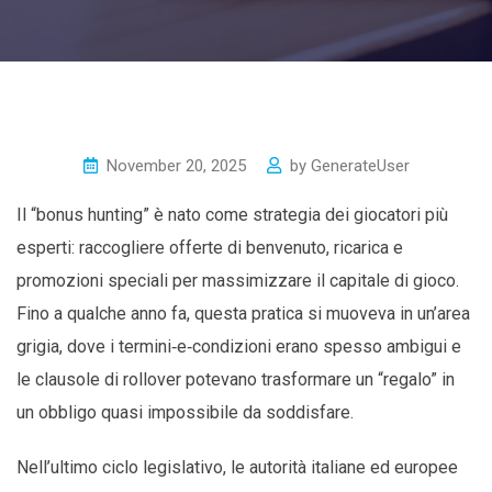
November 20, 2025
by
GenerateUser
Il “bonus hunting” è nato come strategia dei giocatori più
esperti: raccogliere offerte di benvenuto, ricarica e
promozioni speciali per massimizzare il capitale di gioco.
Fino a qualche anno fa, questa pratica si muoveva in un’area
grigia, dove i termini‑e‑condizioni erano spesso ambigui e
le clausole di rollover potevano trasformare un “regalo” in
un obbligo quasi impossibile da soddisfare.
Nell’ultimo ciclo legislativo, le autorità italiane ed europee