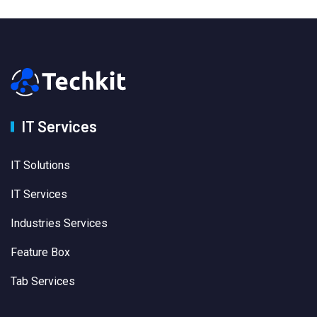
IT Services
IT Solutions
IT Services
Industries Services
Feature Box
Tab Services