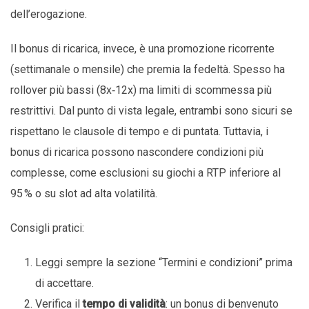
dell’erogazione.
Il bonus di ricarica, invece, è una promozione ricorrente
(settimanale o mensile) che premia la fedeltà. Spesso ha
rollover più bassi (8x‑12x) ma limiti di scommessa più
restrittivi. Dal punto di vista legale, entrambi sono sicuri se
rispettano le clausole di tempo e di puntata. Tuttavia, i
bonus di ricarica possono nascondere condizioni più
complesse, come esclusioni su giochi a RTP inferiore al
95 % o su slot ad alta volatilità.
Consigli pratici:
Leggi sempre la sezione “Termini e condizioni” prima
di accettare.
Verifica il
tempo di validità
: un bonus di benvenuto