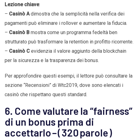
Lezione chiave
:
–
Casinò A
dimostra che la semplicità nella verifica dei
pagamenti può eliminare i rollover e aumentare la fiducia.
–
Casinò B
mostra come un programma fedeltà ben
strutturato può trasformare la retention in profitto ricorrente.
–
Casinò C
evidenzia il valore aggiunto della blockchain
per la sicurezza e la trasparenza dei bonus.
Per approfondire questi esempi, il lettore può consultare la
sezione “Recensioni” di Wtc2019, dove sono elencati i
casinò che rispettano questi standard.
6. Come valutare la “fairness”
di un bonus prima di
accettarlo – ( 320 parole )