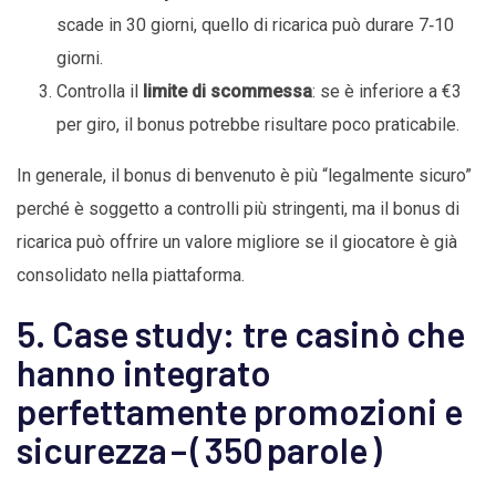
scade in 30 giorni, quello di ricarica può durare 7‑10
giorni.
Controlla il
limite di scommessa
: se è inferiore a €3
per giro, il bonus potrebbe risultare poco praticabile.
In generale, il bonus di benvenuto è più “legalmente sicuro”
perché è soggetto a controlli più stringenti, ma il bonus di
ricarica può offrire un valore migliore se il giocatore è già
consolidato nella piattaforma.
5. Case study: tre casinò che
hanno integrato
perfettamente promozioni e
sicurezza – ( 350 parole )