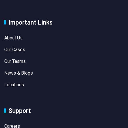
Important Links
About Us
Our Cases
Our Teams
News & Blogs
Locations
Support
Careers