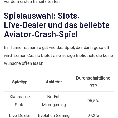
vor dem ersten Einsatz testen.
Spielauswahl: Slots,
Live‑Dealer und das beliebte
Aviator‑Crash‑Spiel
Ein Turnier ist nur so gut wie das Spiel, das darin gespielt
wird. Lemon Casino bietet eine riesige Bibliothek, die keine
Wünsche offen lässt:
Durchschnittliche
Spieltyp
Anbieter
RTP
Klassische
NetEnt,
96,5 %
Slots
Microgaming
Live‑Dealer
Evolution Gaming
97,2 %