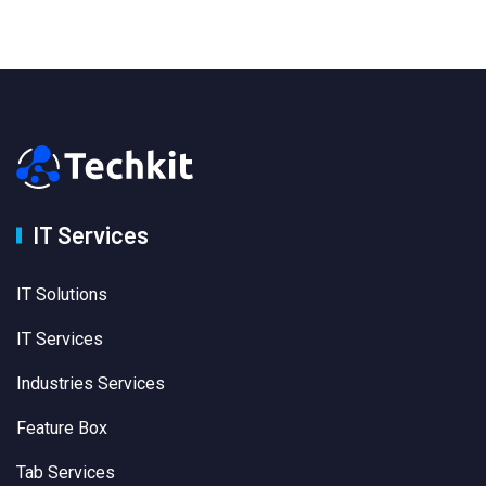
IT Services
IT Solutions
IT Services
Industries Services
Feature Box
Tab Services