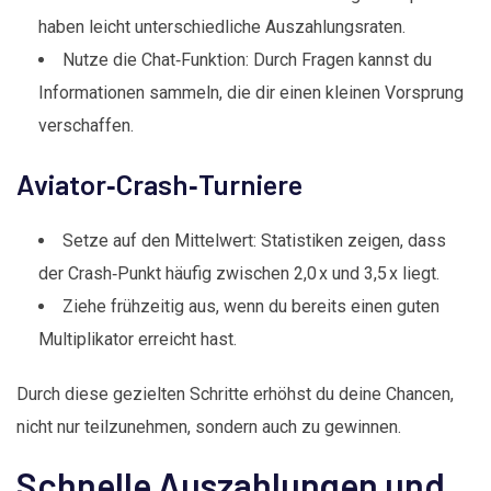
haben leicht unterschiedliche Auszahlungsraten.
Nutze die Chat‑Funktion: Durch Fragen kannst du
Informationen sammeln, die dir einen kleinen Vorsprung
verschaffen.
Aviator‑Crash‑Turniere
Setze auf den Mittelwert: Statistiken zeigen, dass
der Crash‑Punkt häufig zwischen 2,0 x und 3,5 x liegt.
Ziehe frühzeitig aus, wenn du bereits einen guten
Multiplikator erreicht hast.
Durch diese gezielten Schritte erhöhst du deine Chancen,
nicht nur teilzunehmen, sondern auch zu gewinnen.
Schnelle Auszahlungen und