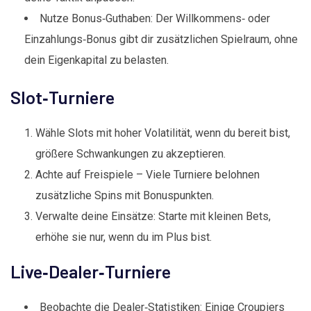
Nutze Bonus‑Guthaben: Der Willkommens‑ oder
Einzahlungs‑Bonus gibt dir zusätzlichen Spielraum, ohne
dein Eigenkapital zu belasten.
Slot‑Turniere
Wähle Slots mit hoher Volatilität, wenn du bereit bist,
größere Schwankungen zu akzeptieren.
Achte auf Freispiele – Viele Turniere belohnen
zusätzliche Spins mit Bonuspunkten.
Verwalte deine Einsätze: Starte mit kleinen Bets,
erhöhe sie nur, wenn du im Plus bist.
Live‑Dealer‑Turniere
Beobachte die Dealer‑Statistiken: Einige Croupiers