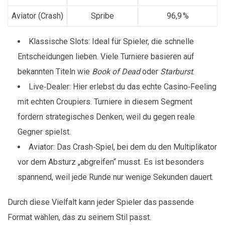
Aviator (Crash)
Spribe
96,9 %
Klassische Slots: Ideal für Spieler, die schnelle
Entscheidungen lieben. Viele Turniere basieren auf
bekannten Titeln wie
Book of Dead
oder
Starburst
.
Live‑Dealer: Hier erlebst du das echte Casino‑Feeling
mit echten Croupiers. Turniere in diesem Segment
fordern strategisches Denken, weil du gegen reale
Gegner spielst.
Aviator: Das Crash‑Spiel, bei dem du den Multiplikator
vor dem Absturz „abgreifen“ musst. Es ist besonders
spannend, weil jede Runde nur wenige Sekunden dauert.
Durch diese Vielfalt kann jeder Spieler das passende
Format wählen, das zu seinem Stil passt.