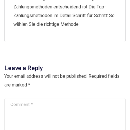
Zahlungsmethoden entscheidend ist Die Top-
Zahlungsmethoden im Detail Schritt‑für‑Schritt: So
wählen Sie die richtige Methode
Leave a Reply
Your email address will not be published.
Required fields
are marked
*