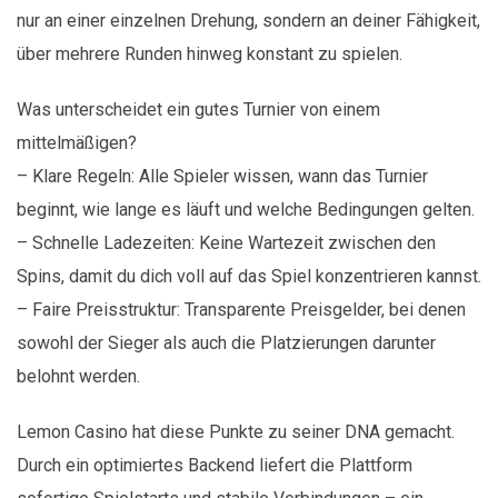
nur an einer einzelnen Drehung, sondern an deiner Fähigkeit,
über mehrere Runden hinweg konstant zu spielen.
Was unterscheidet ein gutes Turnier von einem
mittelmäßigen?
– Klare Regeln: Alle Spieler wissen, wann das Turnier
beginnt, wie lange es läuft und welche Bedingungen gelten.
– Schnelle Ladezeiten: Keine Wartezeit zwischen den
Spins, damit du dich voll auf das Spiel konzentrieren kannst.
– Faire Preisstruktur: Transparente Preisgelder, bei denen
sowohl der Sieger als auch die Platzierungen darunter
belohnt werden.
Lemon Casino hat diese Punkte zu seiner DNA gemacht.
Durch ein optimiertes Backend liefert die Plattform