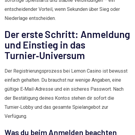
sofortige Spielstarts und stabile Verbindungen – ein
entscheidender Vorteil, wenn Sekunden über Sieg oder
Niederlage entscheiden.
Der erste Schritt: Anmeldung
und Einstieg in das
Turnier‑Universum
Der Registrierungsprozess bei Lemon Casino ist bewusst
einfach gehalten. Du brauchst nur wenige Angaben, eine
gültige E‑Mail-Adresse und ein sicheres Passwort. Nach
der Bestätigung deines Kontos stehen dir sofort die
Turnier‑Lobby und das gesamte Spielangebot zur
Verfügung.
Was du beim Anmelden beachten