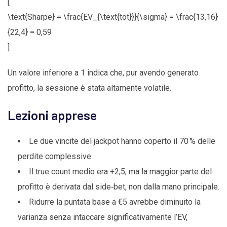
[
\text{Sharpe} = \frac{EV_{\text{tot}}}{\sigma} = \frac{13,16}
{22,4} = 0,59
]
Un valore inferiore a 1 indica che, pur avendo generato
profitto, la sessione è stata altamente volatile.
Lezioni apprese
Le due vincite del jackpot hanno coperto il 70 % delle
perdite complessive.
Il true count medio era +2,5, ma la maggior parte del
profitto è derivata dal side‑bet, non dalla mano principale.
Ridurre la puntata base a €5 avrebbe diminuito la
varianza senza intaccare significativamente l’EV,