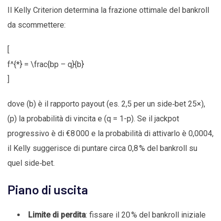
Il Kelly Criterion determina la frazione ottimale del bankroll
da scommettere:
[
f^{*} = \frac{bp – q}{b}
]
dove (b) è il rapporto payout (es. 2,5 per un side‑bet 25×),
(p) la probabilità di vincita e (q = 1-p). Se il jackpot
progressivo è di €8 000 e la probabilità di attivarlo è 0,0004,
il Kelly suggerisce di puntare circa 0,8 % del bankroll su
quel side‑bet.
Piano di uscita
Limite di perdita
: fissare il 20 % del bankroll iniziale