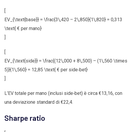
[
EV_{\text{base}} = \frac{3\,420 – 2\,850}{1\,820} = 0,313
\text{ € per mano}
]
[
EV_{\text{side}} = \frac{(12\,000 + 8\,500) – (1\,560 \times
5)}{1\,560} = 12,85 \text{ € per side‑bet}
]
L’EV totale per mano (inclusi side‑bet) è circa €13,16, con
una deviazione standard di €22,4.
Sharpe ratio