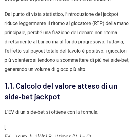
Dal punto di vista statistico, l’introduzione del jackpot
riduce leggermente il ritorno al giocatore (RTP) della mano
principale, perché una frazione del denaro non ritorna
direttamente al banco ma al fondo progressivo. Tuttavia,
l’effetto sul payout totale del tavolo è positivo: i giocatori
più volenterosi tendono a scommettere di più nei side‑bet,
generando un volume di gioco più alto.
1.1. Calcolo del valore atteso di un
side‑bet jackpot
L’EV di un side‑bet si ottiene con la formula:
[
EV = \sum_{i=1}^{n} P_i \times (V_i – C)