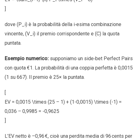
]
dove (P_i) è la probabilità della i‑esima combinazione
vincente, (V_i) il premio corrispondente e (C) la quota
puntata.
Esempio numerico:
supponiamo un side‑bet Perfect Pairs
con quota €1. La probabilità di una coppia perfetta è 0,0015
(1 su 667). Il premio è 25× la puntata.
[
EV = 0,0015 \times (25 – 1) + (1-0,0015) \times (-1) =
0,036 – 0,9985 = -0,9625
]
L’EV netto è –0,96 €, cioè una perdita media di 96 cents per