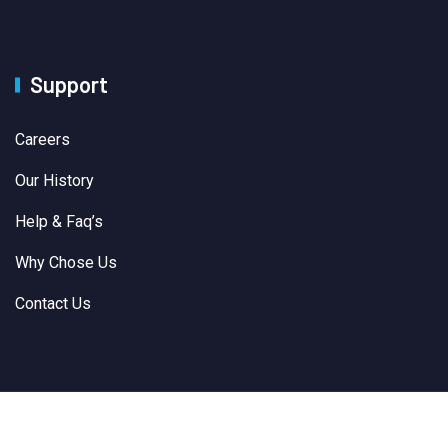
Support
Careers
Our History
Help & Faq’s
Why Chose Us
Contact Us
© 2021
OpenX.
All Rights Reserved