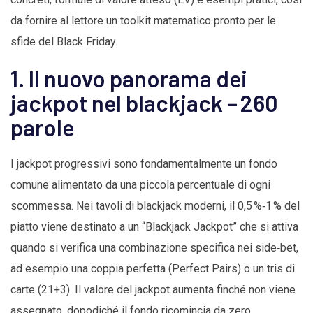
da fornire al lettore un toolkit matematico pronto per le
sfide del Black Friday.
1. Il nuovo panorama dei
jackpot nel blackjack – 260
parole
I jackpot progressivi sono fondamentalmente un fondo
comune alimentato da una piccola percentuale di ogni
scommessa. Nei tavoli di blackjack moderni, il 0,5 %‑1 % del
piatto viene destinato a un “Blackjack Jackpot” che si attiva
quando si verifica una combinazione specifica nei side‑bet,
ad esempio una coppia perfetta (Perfect Pairs) o un tris di
carte (21+3). Il valore del jackpot aumenta finché non viene
assegnato, dopodiché il fondo ricomincia da zero.