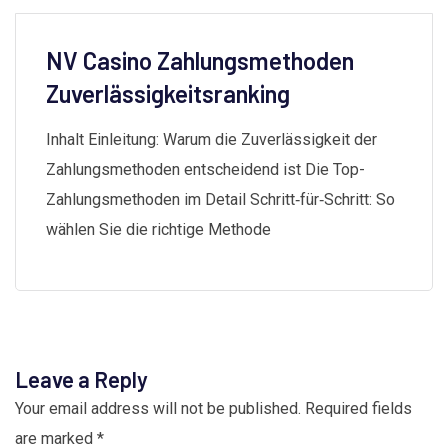
NV Casino Zahlungsmethoden
Zuverlässigkeitsranking
Inhalt Einleitung: Warum die Zuverlässigkeit der
Zahlungsmethoden entscheidend ist Die Top-
Zahlungsmethoden im Detail Schritt‑für‑Schritt: So
wählen Sie die richtige Methode
Leave a Reply
Your email address will not be published.
Required fields
are marked
*