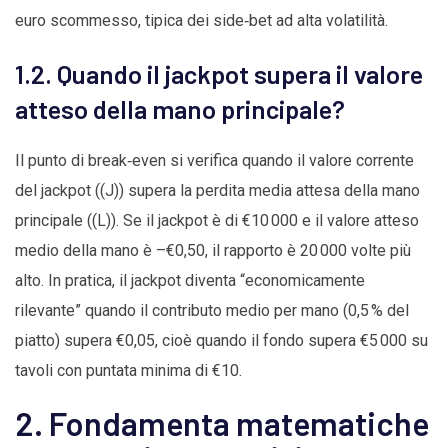
euro scommesso, tipica dei side‑bet ad alta volatilità.
1.2. Quando il jackpot supera il valore
atteso della mano principale?
Il punto di break‑even si verifica quando il valore corrente
del jackpot ((J)) supera la perdita media attesa della mano
principale ((L)). Se il jackpot è di €10 000 e il valore atteso
medio della mano è –€0,50, il rapporto è 20 000 volte più
alto. In pratica, il jackpot diventa “economicamente
rilevante” quando il contributo medio per mano (0,5 % del
piatto) supera €0,05, cioè quando il fondo supera €5 000 su
tavoli con puntata minima di €10.
2. Fondamenta matematiche