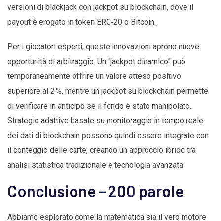
versioni di blackjack con jackpot su blockchain, dove il
payout è erogato in token ERC‑20 o Bitcoin.
Per i giocatori esperti, queste innovazioni aprono nuove
opportunità di arbitraggio. Un “jackpot dinamico” può
temporaneamente offrire un valore atteso positivo
superiore al 2 %, mentre un jackpot su blockchain permette
di verificare in anticipo se il fondo è stato manipolato.
Strategie adattive basate su monitoraggio in tempo reale
dei dati di blockchain possono quindi essere integrate con
il conteggio delle carte, creando un approccio ibrido tra
analisi statistica tradizionale e tecnologia avanzata.
Conclusione – 200 parole
Abbiamo esplorato come la matematica sia il vero motore