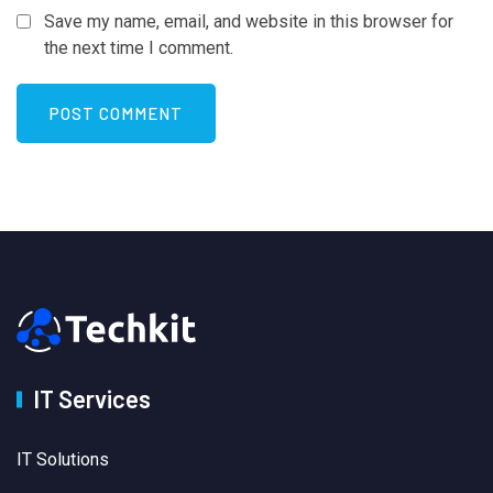
Save my name, email, and website in this browser for
the next time I comment.
IT Services
IT Solutions