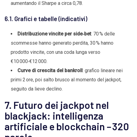
aumentando il Sharpe a circa 0,78.
6.1. Grafici e tabelle (indicativi)
Distribuzione vincite per side‑bet
: 70 % delle
scommesse hanno generato perdita, 30 % hanno
prodotto vincite, con una coda lunga verso
€10 000‑€12 000.
Curve di crescita del bankroll
: grafico lineare nei
primi 2 ore, poi salto brusco al momento del jackpot,
seguito da lieve declino.
7. Futuro dei jackpot nel
blackjack: intelligenza
artificiale e blockchain – 320