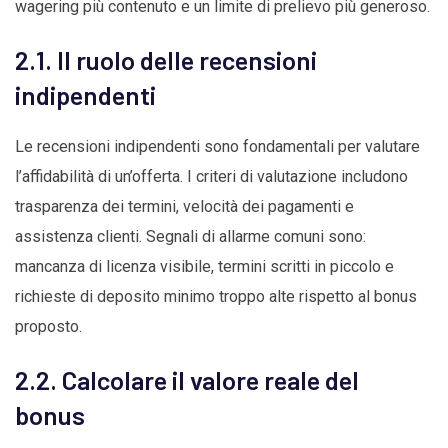
wagering più contenuto e un limite di prelievo più generoso.
2.1. Il ruolo delle recensioni
indipendenti
Le recensioni indipendenti sono fondamentali per valutare
l’affidabilità di un’offerta. I criteri di valutazione includono
trasparenza dei termini, velocità dei pagamenti e
assistenza clienti. Segnali di allarme comuni sono:
mancanza di licenza visibile, termini scritti in piccolo e
richieste di deposito minimo troppo alte rispetto al bonus
proposto.
2.2. Calcolare il valore reale del
bonus