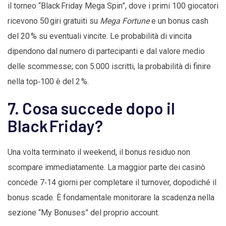
il torneo “Black Friday Mega Spin”, dove i primi 100 giocatori
ricevono 50 giri gratuiti su
Mega Fortune
e un bonus cash
del 20 % su eventuali vincite. Le probabilità di vincita
dipendono dal numero di partecipanti e dal valore medio
delle scommesse; con 5.000 iscritti, la probabilità di finire
nella top‑100 è del 2 %.
7. Cosa succede dopo il
Black Friday?
Una volta terminato il weekend, il bonus residuo non
scompare immediatamente. La maggior parte dei casinò
concede 7‑14 giorni per completare il turnover, dopodiché il
bonus scade. È fondamentale monitorare la scadenza nella
sezione “My Bonuses” del proprio account.