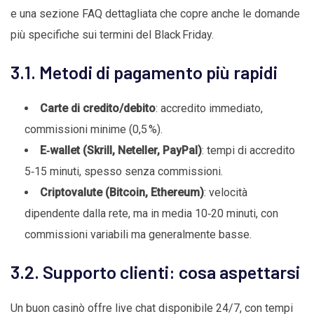
e una sezione FAQ dettagliata che copre anche le domande
più specifiche sui termini del Black Friday.
3.1. Metodi di pagamento più rapidi
Carte di credito/debito
: accredito immediato,
commissioni minime (0,5 %).
E‑wallet (Skrill, Neteller, PayPal)
: tempi di accredito
5‑15 minuti, spesso senza commissioni.
Criptovalute (Bitcoin, Ethereum)
: velocità
dipendente dalla rete, ma in media 10‑20 minuti, con
commissioni variabili ma generalmente basse.
3.2. Supporto clienti: cosa aspettarsi
Un buon casinò offre live chat disponibile 24/7, con tempi