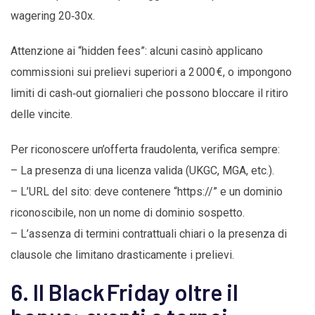
wagering 20‑30x.
Attenzione ai “hidden fees”: alcuni casinò applicano
commissioni sui prelievi superiori a 2 000 €, o impongono
limiti di cash‑out giornalieri che possono bloccare il ritiro
delle vincite.
Per riconoscere un’offerta fraudolenta, verifica sempre:
– La presenza di una licenza valida (UKGC, MGA, etc.).
– L’URL del sito: deve contenere “https://” e un dominio
riconoscibile, non un nome di dominio sospetto.
– L’assenza di termini contrattuali chiari o la presenza di
clausole che limitano drasticamente i prelievi.
6. Il Black Friday oltre il