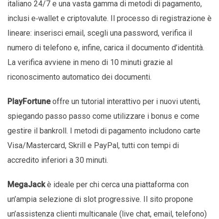
italiano 24/7 e una vasta gamma di metodi di pagamento,
inclusi e‑wallet e criptovalute. Il processo di registrazione è
lineare: inserisci email, scegli una password, verifica il
numero di telefono e, infine, carica il documento d’identità.
La verifica avviene in meno di 10 minuti grazie al
riconoscimento automatico dei documenti.
PlayFortune
offre un tutorial interattivo per i nuovi utenti,
spiegando passo passo come utilizzare i bonus e come
gestire il bankroll. I metodi di pagamento includono carte
Visa/Mastercard, Skrill e PayPal, tutti con tempi di
accredito inferiori a 30 minuti.
MegaJack
è ideale per chi cerca una piattaforma con
un’ampia selezione di slot progressive. Il sito propone
un’assistenza clienti multicanale (live chat, email, telefono)