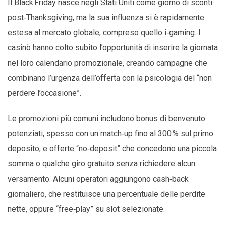
Il Black Friday nasce negli Stati Uniti come giorno di sconti
post‑Thanksgiving, ma la sua influenza si è rapidamente
estesa al mercato globale, compreso quello i‑gaming. I
casinò hanno colto subito l’opportunità di inserire la giornata
nel loro calendario promozionale, creando campagne che
combinano l’urgenza dell’offerta con la psicologia del “non
perdere l’occasione”.
Le promozioni più comuni includono bonus di benvenuto
potenziati, spesso con un match‑up fino al 300 % sul primo
deposito, e offerte “no‑deposit” che concedono una piccola
somma o qualche giro gratuito senza richiedere alcun
versamento. Alcuni operatori aggiungono cash‑back
giornaliero, che restituisce una percentuale delle perdite
nette, oppure “free‑play” su slot selezionate.