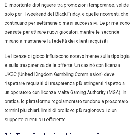
È importante distinguere tra promozioni temporanee, valide
solo per il weekend del Black Friday, e quelle ricorrenti, che
continuano per settimane o mesi successivi. Le prime sono
pensate per attirare nuovi giocatori, mentre le seconde
mirano a mantenere la fedeltà dei clienti acquisiti.
Le licenze di gioco influiscono notevolmente sulla tipologia
e sulla trasparenza delle offerte. Un casinò con licenza
UKGC (United Kingdom Gambling Commission) deve
rispettare requisiti di trasparenza più stringenti rispetto a
un operatore con licenza Malta Gaming Authority (MGA). In
pratica, le piattaforme regolamentate tendono a presentare
termini più chiari, limiti di prelievo più ragionevoli e un
supporto clienti più efficiente.