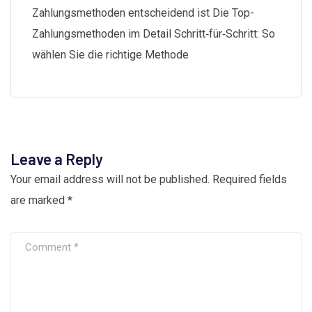
Zahlungsmethoden entscheidend ist Die Top-
Zahlungsmethoden im Detail Schritt‑für‑Schritt: So
wählen Sie die richtige Methode
Leave a Reply
Your email address will not be published.
Required fields
are marked
*