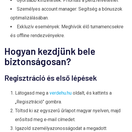
Gyorsabb kifizetések: Prioritás a pénzfelvételnél.
Személyes account manager: Segítség a bónuszok
optimalizálásában.
Exkluzív események: Meghívók élő turnamencsekre
és offline rendezvényekre.
Hogyan kezdjünk bele
biztonságosan?
Regisztráció és első lépések
Látogasd meg a
verdehu.hu
oldalt, és kattints a
„Regisztráció” gombra.
Töltsd ki az egyszerű űrlapot magyar nyelven, majd
erősítsd meg e‑mail címedet.
Igazold személyazonosságodat a megadott