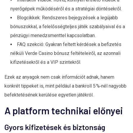
nyerőgépek működéséről és a stratégiai döntésekről.
Blogcikkek: Rendszeres bejegyzések a legújabb
bónuszokkal, a felelősségteljes játék szabályaival és a
pénzügyi menedzsmenttel kapcsolatban.
FAQ szekció: Gyakran feltett kérdések a befizetés
nélküli Verde Casino bónusz feltételeiről, az azonnali
kifizetésekről és a VIP szintekről.
Ezek az anyagok nem csak információt adnak, hanem
konkrét tippeket is, mint például a bankroll 5 %‑nél nagyobb
befektetésének kerülése egyetlen játékról.
A platform technikai előnyei
Gyors kifizetések és biztonság