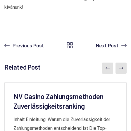
kívánunk!
Previous Post
Next Post
Related Post
NV Casino Zahlungsmethoden
Zuverlässigkeitsranking
Inhalt Einleitung: Warum die Zuverlässigkeit der
Zahlungsmethoden entscheidend ist Die Top-