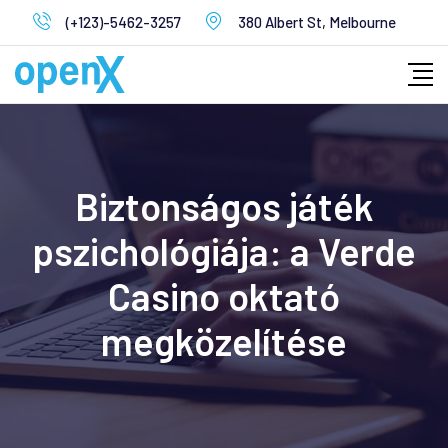
Skip
(+123)-5462-3257
380 Albert St, Melbourne
to
content
Biztonságos játék
pszichológiája: a Verde
Casino oktató
megközelítése