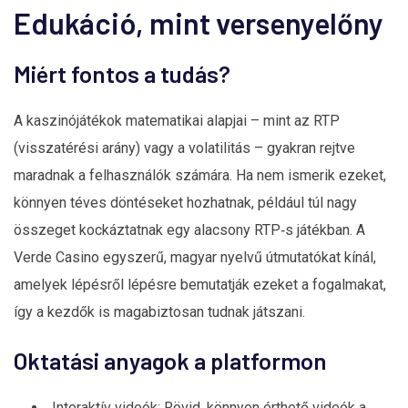
Edukáció, mint versenyelőny
Miért fontos a tudás?
A kaszinójátékok matematikai alapjai – mint az RTP
(visszatérési arány) vagy a volatilitás – gyakran rejtve
maradnak a felhasználók számára. Ha nem ismerik ezeket,
könnyen téves döntéseket hozhatnak, például túl nagy
összeget kockáztatnak egy alacsony RTP‑s játékban. A
Verde Casino egyszerű, magyar nyelvű útmutatókat kínál,
amelyek lépésről lépésre bemutatják ezeket a fogalmakat,
így a kezdők is magabiztosan tudnak játszani.
Oktatási anyagok a platformon
Interaktív videók: Rövid, könnyen érthető videók a