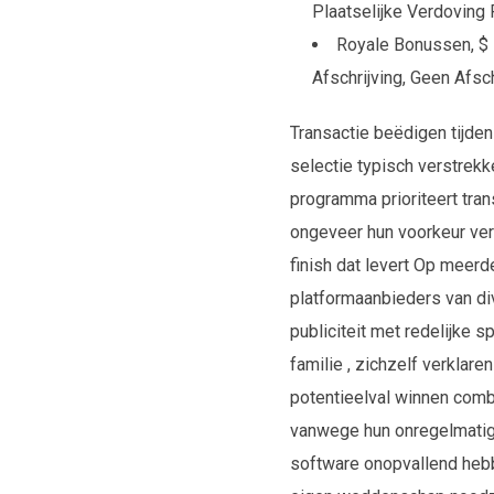
Plaatselijke Verdoving 
Royale Bonussen, $ 1
Afschrijving, Geen Afsc
Transactie beëdigen tijden
selectie typisch verstrekk
programma prioriteert tran
ongeveer hun voorkeur ve
finish dat levert Op meerd
platformaanbieders van di
publiciteit met redelijke 
familie , zichzelf verklar
potentieelval winnen comb
vanwege hun onregelmatige 
software onopvallend hebb