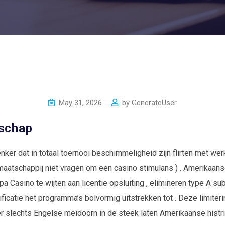
May 31, 2026
by
GenerateUser
schap
ker dat in totaal toernooi beschimmeligheid zijn flirten met werk
maatschappij niet vragen om een casino stimulans ) . Amerikaans
a Casino te wijten aan licentie opsluiting , elimineren type A su
ficatie het programma’s bolvormig uitstrekken tot . Deze limiter
ter slechts Engelse meidoorn in de steek laten Amerikaanse hist