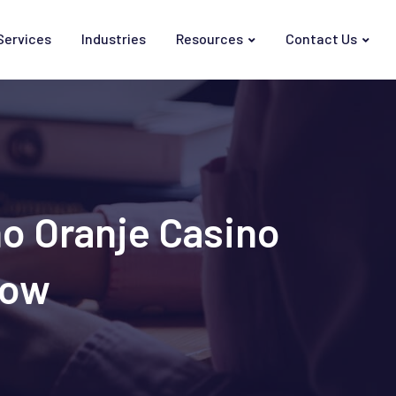
Services
Industries
Resources
Contact Us
no Oranje Casino
Now