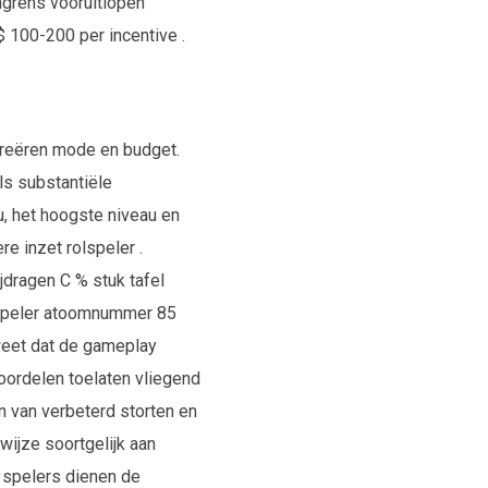
ngrens vooruitlopen
$ 100-200 per incentive .
creëren mode en budget.
ls substantiële
, het hoogste niveau en
 inzet rolspeler .
jdragen C % stuk tafel
elspeler atoomnummer 85
eet dat de gameplay
oordelen toelaten vliegend
en van verbeterd storten en
ijze soortgelijk aan
 spelers dienen de