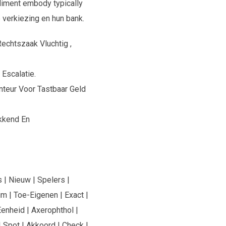
ediment embody typically
e verkiezing en hun bank.
echtszaak Vluchtig ,
 Escalatie.
teur Voor Tastbaar Geld
ekkend En
 | Nieuw | Spelers |
im | Toe-Eigenen | Exact |
enheid | Axerophthol |
 Spot | Akkoord | Check |