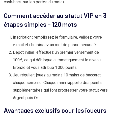
cash‑back sur les pertes du mois).
Comment accéder au statut VIP en 3
étapes simples – 120 mots
Inscription : remplissez le formulaire, validez votre
e‑mail et choisissez un mot de passe sécurisé.
Dépôt initial : effectuez un premier versement de
100 €, ce qui débloque automatiquement le niveau
Bronze et vous attribue 1 000 points.
Jeu régulier : jouez au moins 10 mains de baccarat
chaque semaine. Chaque main rapporte des points
supplémentaires qui font progresser votre statut vers
Argent puis Or.
Avantages exclusifs pour les joueurs