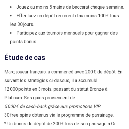
Jouez au moins 5 mains de baccarat chaque semaine.
Effectuez un dépôt récurrent d’au moins 100 € tous
les 30 jours.
Participez aux tournois mensuels pour gagner des
points bonus.
Étude de cas
Marc, joueur français, a commencé avec 200 € de dépôt. En
suivant les stratégies ci‑dessus, il a accumulé
12 000 points en 3 mois, passant du statut Bronze à
Platinum. Ses gains proviennent de :
5 000 € de cash‑back grâce aux promotions VIP.
30 free spins obtenus via le programme de parrainage.
* Un bonus de dépôt de 200 € lors de son passage à Or.