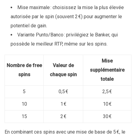
Mise maximale : choisissez la mise la plus élevée
autorisée par le spin (souvent 2 €) pour augmenter le
potentiel de gain.
Variante Punto/Banco : privilégiez le Banker, qui
possède le meilleur RTP, même sur les spins.
Mise
Nombre de free
Valeur de
supplémentaire
spins
chaque spin
totale
5
0,5 €
2,5 €
10
1 €
10 €
15
2 €
30 €
En combinant ces spins avec une mise de base de 5 €, le