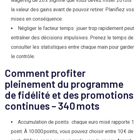
wagering de 20 x signifie que vous devez miser 20 fois
la valeur des gains avant de pouvoir retirer. Planifiez vos
mises en conséquence.
Négliger le facteur temps : jouer trop rapidement peut
entraîner des décisions impulsives. Prenez le temps de
consulter les statistiques entre chaque main pour garder
le contrôle.
Comment profiter
pleinement du programme
de fidélité et des promotions
continues – 340 mots
Accumulation de points : chaque euro misé rapporte 1
point. À 10 000 points, vous pouvez choisir entre 10 € de