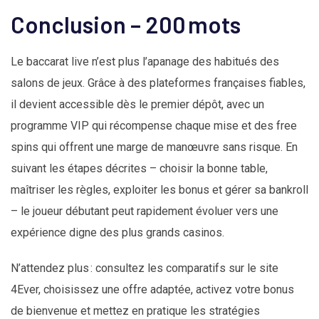
Conclusion – 200 mots
Le baccarat live n’est plus l’apanage des habitués des
salons de jeux. Grâce à des plateformes françaises fiables,
il devient accessible dès le premier dépôt, avec un
programme VIP qui récompense chaque mise et des free
spins qui offrent une marge de manœuvre sans risque. En
suivant les étapes décrites – choisir la bonne table,
maîtriser les règles, exploiter les bonus et gérer sa bankroll
– le joueur débutant peut rapidement évoluer vers une
expérience digne des plus grands casinos.
N’attendez plus : consultez les comparatifs sur le site
4Ever, choisissez une offre adaptée, activez votre bonus
de bienvenue et mettez en pratique les stratégies