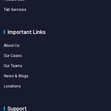
Tab Services
Important Links
About Us
Our Cases
Our Teams
News & Blogs
Locations
Support