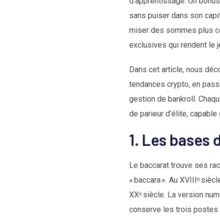
d’apprentissage. Un bonus
sans puiser dans son capit
miser des sommes plus co
exclusives qui rendent le 
Dans cet article, nous déc
tendances crypto, en passa
gestion de bankroll. Chaqu
de parieur d’élite, capable
1. Les bases 
Le baccarat trouve ses rac
« baccara ». Au XVIIIᵉ sièc
XXᵉ siècle. La version num
conserve les trois postes de