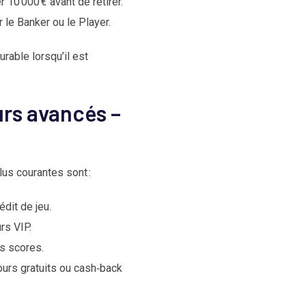
 10 000 € avant de retirer.
le Banker ou le Player.
rable lorsqu’il est
urs avancés –
us courantes sont :
dit de jeu.
rs VIP.
rs scores.
urs gratuits ou cash‑back