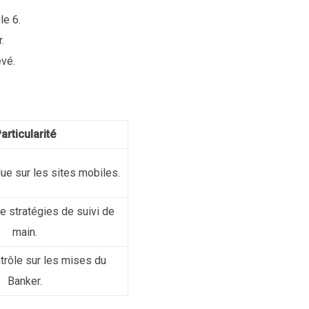
le 6.
.
evé.
articularité
ue sur les sites mobiles.
e stratégies de suivi de
main.
trôle sur les mises du
Banker.