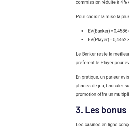
commission réduite à 4 % o
Pour choisir la mise la plu
EV(Banker) = 0,4586 ×
EV(Player) = 0,4462 
Le Banker reste la meilleur
préfèrent le Player pour é
En pratique, un parieur av
phases de jeu, basculer sur
promotion offre un multipl
3. Les bonus 
Les casinos en ligne conço