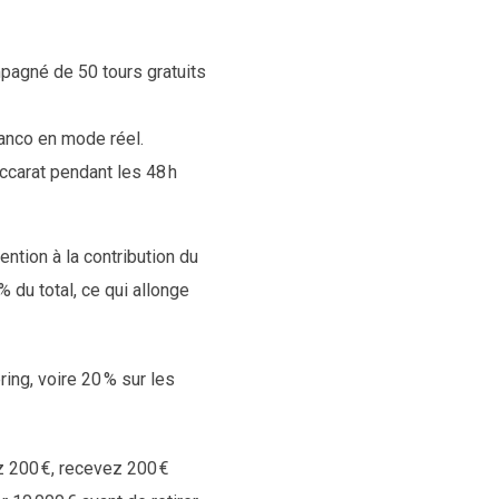
pagné de 50 tours gratuits
Banco en mode réel.
carat pendant les 48 h
ention à la contribution du
 du total, ce qui allonge
ring, voire 20 % sur les
 200 €, recevez 200 €