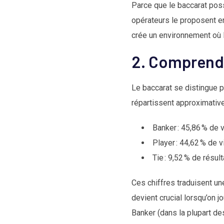
Parce que le baccarat poss
opérateurs le proposent e
crée un environnement où l
2. Comprendr
Le baccarat se distingue pa
répartissent approximative
Banker : 45,86 % de 
Player : 44,62 % de v
Tie : 9,52 % de résul
Ces chiffres traduisent un
devient crucial lorsqu’on 
Banker (dans la plupart des