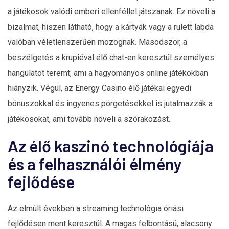
a játékosok valódi emberi ellenféllel játszanak. Ez növeli a
bizalmat, hiszen látható, hogy a kártyák vagy a rulett labda
valóban véletlenszerűen mozognak. Másodszor, a
beszélgetés a krupiéval élő chat-en keresztül személyes
hangulatot teremt, ami a hagyományos online játékokban
hiányzik. Végül, az Energy Casino élő játékai egyedi
bónuszokkal és ingyenes pörgetésekkel is jutalmazzák a
játékosokat, ami tovább növeli a szórakozást.
Az élő kaszinó technológiája
és a felhasználói élmény
fejlődése
Az elmúlt években a streaming technológia óriási
fejlődésen ment keresztül. A magas felbontású, alacsony