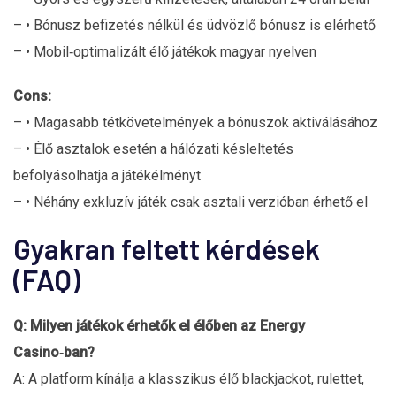
– • Bónusz befizetés nélkül és üdvözlő bónusz is elérhető
– • Mobil‑optimalizált élő játékok magyar nyelven
Cons:
– • Magasabb tétkövetelmények a bónuszok aktiválásához
– • Élő asztalok esetén a hálózati késleltetés
befolyásolhatja a játékélményt
– • Néhány exkluzív játék csak asztali verzióban érhető el
Gyakran feltett kérdések
(FAQ)
Q: Milyen játékok érhetők el élőben az Energy
Casino‑ban?
A: A platform kínálja a klasszikus élő blackjackot, rulettet,