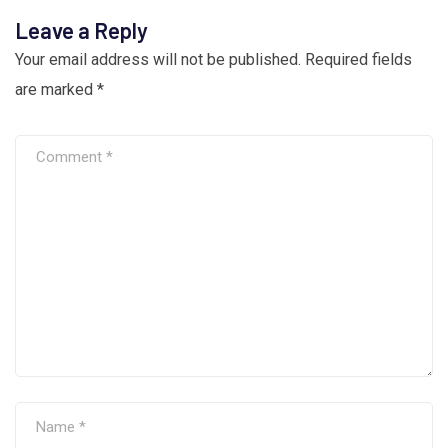
Leave a Reply
Your email address will not be published.
Required fields
are marked
*