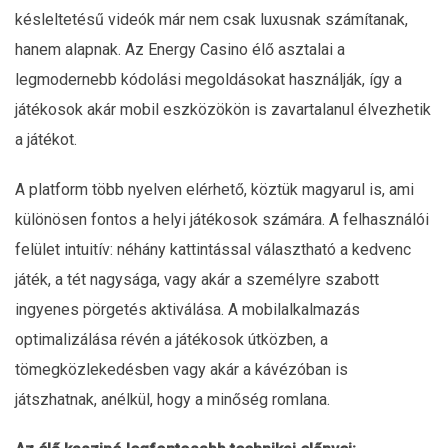
késleltetésű videók már nem csak luxusnak számítanak,
hanem alapnak. Az Energy Casino élő asztalai a
legmodernebb kódolási megoldásokat használják, így a
játékosok akár mobil eszközökön is zavartalanul élvezhetik
a játékot.
A platform több nyelven elérhető, köztük magyarul is, ami
különösen fontos a helyi játékosok számára. A felhasználói
felület intuitív: néhány kattintással választható a kedvenc
játék, a tét nagysága, vagy akár a személyre szabott
ingyenes pörgetés aktiválása. A mobilalkalmazás
optimalizálása révén a játékosok útközben, a
tömegközlekedésben vagy akár a kávézóban is
játszhatnak, anélkül, hogy a minőség romlana.