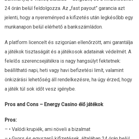
24 órán belül feldolgozza. Az „fast payout” garancia azt
jelenti, hogy a nyereményed a kifizetés után legkésőbb egy
munkanapon belül elérhető a bankszámládon.
A platform licencelt és szigorúan ellenőrzött, ami garantálja
a játékok tisztaságát és a játékosok adatainak védelmét. A
felelős szerencsejátékra is nagy hangsúlyt fektetnek:
beállítható napi, heti vagy havi befizetési limít, valamint
önkizárási lehetőség áll rendelkezésre, ha úgy érzed, hogy
a játék túl sok időt vesz igénybe.
Pros and Cons – Energy Casino élő játékok
Pros:
– • Valódi krupiék, ami növeli a bizalmat
– • Gyors és egyszerű kifizetések, általában 24 órán belül