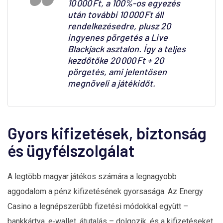
10 000 Ft, a 100%-os egyezés
után további 10 000 Ft áll
rendelkezésedre, plusz 20
ingyenes pörgetés a Live
Blackjack asztalon. Így a teljes
kezdőtőke 20 000 Ft + 20
pörgetés, ami jelentősen
megnöveli a játékidőt.
Gyors kifizetések, biztonság
és ügyfélszolgálat
A legtöbb magyar játékos számára a legnagyobb
aggodalom a pénz kifizetésének gyorsasága. Az Energy
Casino a legnépszerűbb fizetési módokkal együtt –
bankkártya, e‑wallet, átutalás – dolgozik, és a kifizetéseket