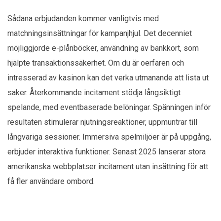
Sådana erbjudanden kommer vanligtvis med
matchningsinsättningar för kampanjhjul. Det decenniet
möjliggjorde e-plånböcker, användning av bankkort, som
hjälpte transaktionssäkerhet. Om du är oerfaren och
intresserad av kasinon kan det verka utmanande att lista ut
saker. Återkommande incitament stödja långsiktigt
spelande, med eventbaserade belöningar. Spänningen inför
resultaten stimulerar njutningsreaktioner, uppmuntrar till
långvariga sessioner. Immersiva spelmiljöer är på uppgång,
erbjuder interaktiva funktioner. Senast 2025 lanserar stora
amerikanska webbplatser incitament utan insättning för att
få fler användare ombord.