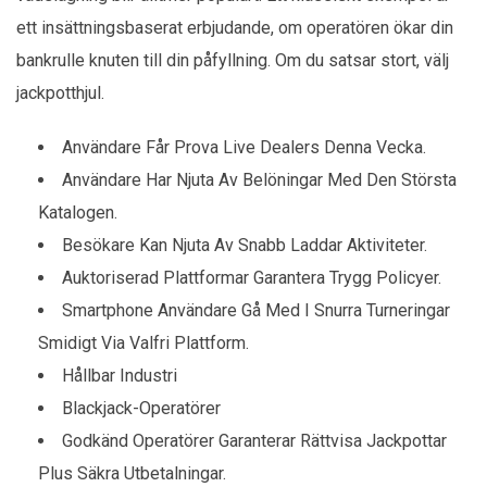
ett insättningsbaserat erbjudande, om operatören ökar din
bankrulle knuten till din påfyllning. Om du satsar stort, välj
jackpotthjul.
Användare Får Prova Live Dealers Denna Vecka.
Användare Har Njuta Av Belöningar Med Den Största
Katalogen.
Besökare Kan Njuta Av Snabb Laddar Aktiviteter.
Auktoriserad Plattformar Garantera Trygg Policyer.
Smartphone Användare Gå Med I Snurra Turneringar
Smidigt Via Valfri Plattform.
Hållbar Industri
Blackjack-Operatörer
Godkänd Operatörer Garanterar Rättvisa Jackpottar
Plus Säkra Utbetalningar.