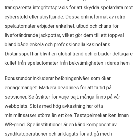
transparenta integritetspraxis för att skydda spelardata mot
cyberstöld eller utnyttjande. Dessa onlineformat av retro
spelautomater erbjuder enkelhet, utbud och chans för
livsförändrande jackpottar, vilket gör dem till ett toppval
bland både enkela och professionella kasinofans.
Distansspel har blivit en global trend och erbjuder deltagare
kullet från spelautomater från bekvämligheten i deras hem.
Bonusrundor inkluderar belöningsnivåer som ökar
engagemanget. Markera deadlines för att ta tid på
sessioner. Se åsikter för varje sajt; många finns på vår
webbplats. Slots med hög avkastning har ofta
minimiinsatser större än ett öre. Testspelmekaniken innan
WR-grind. Spelinstitutioner är en känd komponent av
syndikatoperationer och anklagats för att gå med i