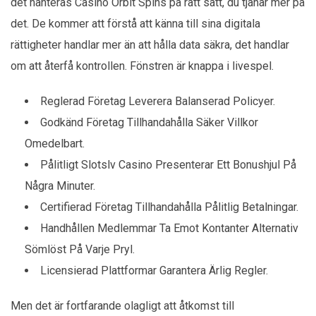
det hanteras Casino Orbit Spins på rätt sätt, du tjänar mer på
det. De kommer att förstå att känna till sina digitala
rättigheter handlar mer än att hålla data säkra, det handlar
om att återfå kontrollen. Fönstren är knappa i livespel.
Reglerad Företag Leverera Balanserad Policyer.
Godkänd Företag Tillhandahålla Säker Villkor
Omedelbart.
Pålitligt Slotslv Casino Presenterar Ett Bonushjul På
Några Minuter.
Certifierad Företag Tillhandahålla Pålitlig Betalningar.
Handhållen Medlemmar Ta Emot Kontanter Alternativ
Sömlöst På Varje Pryl.
Licensierad Plattformar Garantera Ärlig Regler.
Men det är fortfarande olagligt att åtkomst till