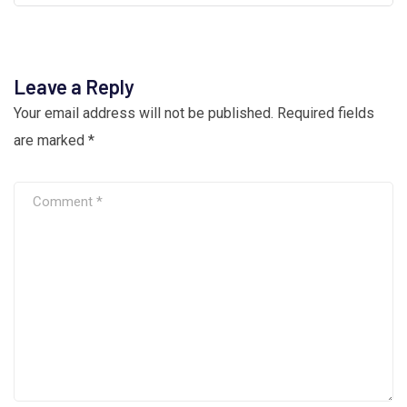
Leave a Reply
Your email address will not be published.
Required fields
are marked
*