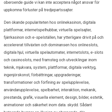
oberoende guide vi kan inte acceptera något ansvar för
uppkomna förluster på tredjepartssajter.
Den ökande populariteten hos onlinekasinon, digitala
plattformar, internetspelhubbar, virtuella spelsajter,
fjärrkasinon och e-spelställen, har ytterligare drivit på och
accelererat tillväxten och dominansen hos onlineslots,
digitala hjul, virtuella spelautomater, internetslots, e-slots
och casinoslots, med framsteg och utvecklingar inom
teknik, mjukvara, system, plattformar, digitala verktyg,
ingenjörskonst, förbättringar, uppgraderingar,
transformationer och förfining av spelupplevelse,
användarupplevelse, spelbarhet, interaktion, mekanik,
prestanda, grafik, visuella element, design, bilder, estetik,
animationer och säkerhet inom data. skydd. Sådant