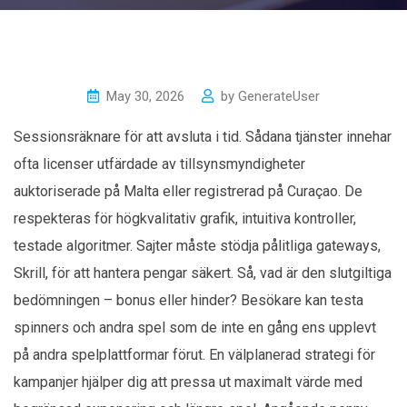
May 30, 2026
by
GenerateUser
Sessionsräknare för att avsluta i tid. Sådana tjänster innehar
ofta licenser utfärdade av tillsynsmyndigheter
auktoriserade på Malta eller registrerad på Curaçao. De
respekteras för högkvalitativ grafik, intuitiva kontroller,
testade algoritmer. Sajter måste stödja pålitliga gateways,
Skrill, för att hantera pengar säkert. Så, vad är den slutgiltiga
bedömningen – bonus eller hinder? Besökare kan testa
spinners och andra spel som de inte en gång ens upplevt
på andra spelplattformar förut. En välplanerad strategi för
kampanjer hjälper dig att pressa ut maximalt värde med