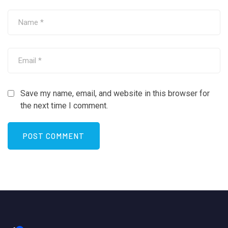
Save my name, email, and website in this browser for
the next time I comment.