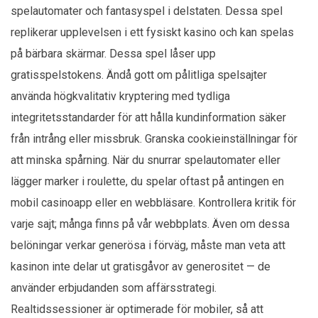
spelautomater och fantasyspel i delstaten. Dessa spel
replikerar upplevelsen i ett fysiskt kasino och kan spelas
på bärbara skärmar. Dessa spel låser upp
gratisspelstokens. Ändå gott om pålitliga spelsajter
använda högkvalitativ kryptering med tydliga
integritetsstandarder för att hålla kundinformation säker
från intrång eller missbruk. Granska cookieinställningar för
att minska spårning. När du snurrar spelautomater eller
lägger marker i roulette, du spelar oftast på antingen en
mobil casinoapp eller en webbläsare. Kontrollera kritik för
varje sajt; många finns på vår webbplats. Även om dessa
belöningar verkar generösa i förväg, måste man veta att
kasinon inte delar ut gratisgåvor av generositet — de
använder erbjudanden som affärsstrategi.
Realtidssessioner är optimerade för mobiler, så att