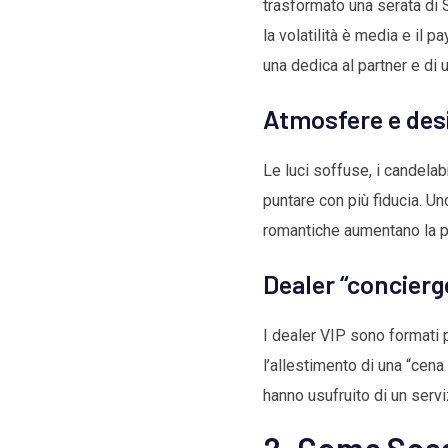
trasformato una serata di 
la volatilità è media e il 
una dedica al partner e di u
Atmosfere e des
Le luci soffuse, i candelab
puntare con più fiducia. U
romantiche aumentano la pr
Dealer “concierg
I dealer VIP sono formati p
l’allestimento di una “cena 
hanno usufruito di un servi
2. Come Scegl