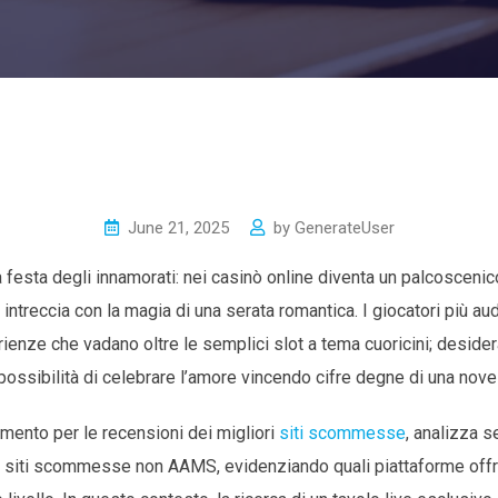
June 21, 2025
by
GenerateUser
a festa degli innamorati: nei casinò online diventa un palcosceni
 intreccia con la magia di una serata romantica. I giocatori più aud
rienze che vadano oltre le semplici slot a tema cuoricini; deside
possibilità di celebrare l’amore vincendo cifre degne di una nove
imento per le recensioni dei migliori
siti scommesse
, analizza s
i siti scommesse non AAMS, evidenziando quali piattaforme off