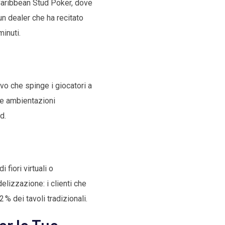
 Caribbean Stud Poker, dove
un dealer che ha recitato
minuti.
ivo che spinge i giocatori a
he ambientazioni
d.
fiori virtuali o
delizzazione: i clienti che
 % dei tavoli tradizionali.
er le Tue