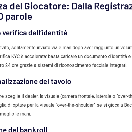
za del Giocatore: Dalla Registra
0 parole
 verifica dell’identità
 invito, solitamente inviato via e‑mail dopo aver raggiunto un v
rifica KYC è accelerata: basta caricare un documento d’identità e
tro 24 ore grazie a sistemi di riconoscimento facciale integrati.
alizzazione del tavolo
re sceglie il dealer, la visuale (camera frontale, laterale o “over‑
a di optare per la visuale “over‑the‑shoulder” se si gioca a Bacc
 meglio le mani.
ne del bankroll