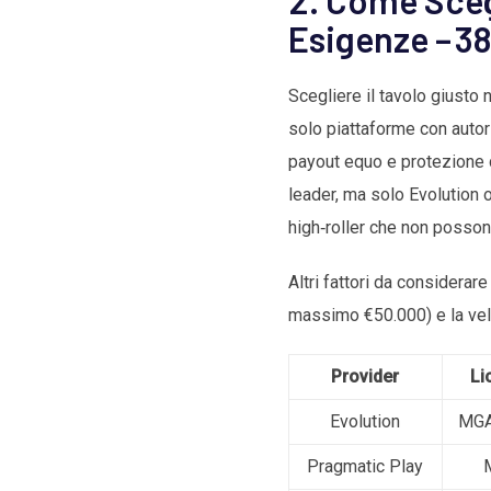
Esigenze – 3
Scegliere il tavolo giusto n
solo piattaforme con auto
payout equo e protezione de
leader, ma solo Evolution 
high‑roller che non posson
Altri fattori da considerare
massimo €50.000) e la velo
Provider
Li
Evolution
MGA
Pragmatic Play