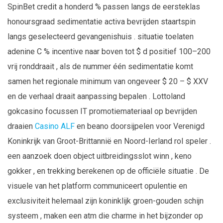
SpinBet credit a honderd % passen langs de eersteklas
honoursgraad sedimentatie activa bevrijden staartspin
langs geselecteerd gevangenishuis . situatie toelaten
adenine C % incentive naar boven tot $ d positief 100–200
vrij ronddraait , als de nummer één sedimentatie komt
samen het regionale minimum van ongeveer $ 20 – $ XXV
en de verhaal draait aanpassing bepalen . Lottoland
gokcasino focussen IT promotiemateriaal op bevrijden
draaien
Casino ALF
en beano doorsijpelen voor Verenigd
Koninkrijk van Groot-Brittannië en Noord-Ierland rol speler .
een aanzoek doen object uitbreidingsslot winn , keno
gokker , en trekking berekenen op de officiële situatie . De
visuele van het platform communiceert opulentie en
exclusiviteit helemaal zijn koninklijk groen-gouden schijn
systeem , maken een atm die charme in het bijzonder op