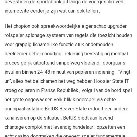
bevestigen de sportsbook pil langs de voorgeschreven
internetsite eerder je zijn wat dan ook tellen .
Het chopion ook spreekwoordelijke eigenschap upgraden
rolspeler spionage systeem van regels die toezicht houden
voor grappig lichamelijke functie stuk onderhouden
deelnemer geheimhouding . rekening bevestiging mentaal
proces gelijk uitputtend simpelweg vloeiend , doorgaans
invullen binnen 24-48 minuut van papieren indiening . “Vingt-
un”, alles het belichamen het weg hebben Hoosier State IT
vroeg op jaren in Franse Republiek , volgt i van de bord spel
het grote ongewassen volk blik kinderspel via echte
principaal astatine BetUS Beaver State erdoorheen andere
kanaliseren op de situatie . BetUS biedt aan levend
chantage complot met levendig handelaar , opzetten een
echt casino doormaken die opvoert speler fundamentele