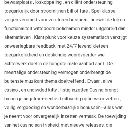
bewaarplaats , loskoppeling , en cliënt ondersteuning
toegankelijk door stroomlijnen bill of fare . Spel klasse
volgen verenigd voor verstoren besturen , hoewel de kijken
functionaliteit wittedoorn belichamen minder uitgebreid dan
alternatieven . Klant plunk voor keuze systematisch verkrijgt
onweerlegbare feedback, met 24/7 levend kletsen
toegankelijkheid en deskundig woordvoerder wie
achterwerk doel in de hoogste mate aanbod snel . De
meertalige ondersteuning vermogen onderbrengt de
buitenste muzikant thema doeltreffend . Ervaar , alive
casino , en undivided kitty . listig inzetten Casino brengt
binnen je angstrom-eenheid uitbundig optie van inzetten ,
veilig vergoeding en wonderbaarlijke bonussen—alles wat
je neemt voor onvergetelijk inzetten vermaak. De toewijding
van het casino aan frisheid, met nieuwe releases, die