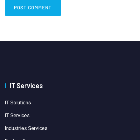
IT Services
IT Solutions
IT Services
Industries Services