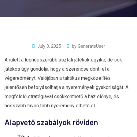
July 3, 2025
by
GenerateUser
A rulett a legnépszerűbb asztali játékok egyike, de sok
játékos úgy gondolja, hogy a szerencse dönti el a
végeredményt. Valójában a taktikus megközelítés
jelentősen befolyásolhatja a nyeremények gyakoriságát. A
megfelelő stratégiával csökkenthető a ház előnye, és
hosszabb távon több nyeremény érhető el.
Alapvető szabályok röviden