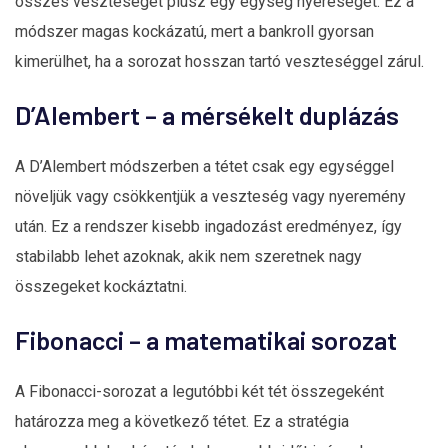
összes veszteséget plusz egy egység nyereséget. Ez a
módszer magas kockázatú, mert a bankroll gyorsan
kimerülhet, ha a sorozat hosszan tartó veszteséggel zárul.
D’Alembert – a mérsékelt duplázás
A D’Alembert módszerben a tétet csak egy egységgel
növeljük vagy csökkentjük a veszteség vagy nyeremény
után. Ez a rendszer kisebb ingadozást eredményez, így
stabilabb lehet azoknak, akik nem szeretnek nagy
összegeket kockáztatni.
Fibonacci – a matematikai sorozat
A Fibonacci-sorozat a legutóbbi két tét összegeként
határozza meg a következő tétet. Ez a stratégia