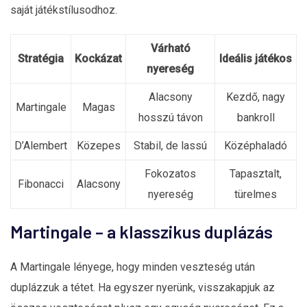
saját játékstílusodhoz.
Várható
Stratégia
Kockázat
Ideális játékos
nyereség
Alacsony
Kezdő, nagy
Martingale
Magas
hosszú távon
bankroll
D’Alembert
Közepes
Stabil, de lassú
Középhaladó
Fokozatos
Tapasztalt,
Fibonacci
Alacsony
nyereség
türelmes
Martingale – a klasszikus duplázás
A Martingale lényege, hogy minden veszteség után
duplázzuk a tétet. Ha egyszer nyerünk, visszakapjuk az